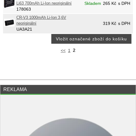
Li63 700mAh Li-Ion neoriginální
Skladem
265
Kč
s DPH
178063
CR-V3 1000mAh Li-Ion 3,6V
neoriginální
319
Kč
s DPH
UA3A21
2
<<
1
REKLAMA