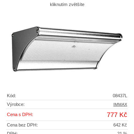
kliknutím zvětšíte
Kód:
08437L
Výrobce:
IMMAX
777 Kč
Cena s DPH:
Cena bez DPH:
642 Kč
DPH:
21 %