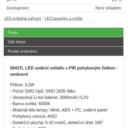
Dostupnost:
Není skladem
-
LED světelná zařízení
LED lampičky a světla
Popis
Váš dotaz
Poslat známénu
08437L LED solární svítidlo s PIR pohybovým čidlem -
venkovní
Příkon: 3,2W
- Počet SMD čipů: SMD 2835 48ks
- Vestavěná Li-Ion baterie: 3000mAh /3.2V
- Barva světla: 4000K
- Materiál těla lampy: hliník, ABS + PC, solární panel
- Pohybový senzor: ANO
- Detekční plocha: 5-10 metrů, detekční úhel: 180°