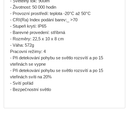
- Světelný tok: 900lm
- Životnost: 50 000 hodin
- Provozní prostředí: teplota -20°C až 50°C
- CRI(Ra) Index podání barev:_ >70
- Stupeň krytí: IP65
- Barevné provedení: stříbrná
- Rozměry: 22,5 x 10 x 8 cm
- Váha: 572g
Pracovní režimy: 4
- Při detekování pohybu se světlo rozsvítí a po 15
vteřinách se vypne
- Při detekování pohybu se světlo rozsvítí a po 15
vteřinách svíti na 20%
- Svítí pořád
- Bezpečnostní světlo