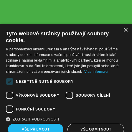
×
Tyto webové stránky používají soubory
cookie.
K personalizaci obsahu, reklam a analýze návštěvnosti používáme
soubory cookie. Informace o vašem používání našich stránek také
sdílíme s našimi reklamními a analytickými partnery, kteří je mohou
kombinovat s dalšími informacemi, které jste jim poskytli nebo které
shromáždili při vašem používání jejich služeb.
Více informací
+420732122225
NEZBYTNĚ NUTNÉ SOUBORY
obchod@baterie-nabijecka.cz
VÝKONOVÉ SOUBORY
SOUBORY CÍLENÍ
Navigace
FUNKČNÍ SOUBORY
Úvodní strana
Katalog zboží
ZOBRAZIT PODROBNOSTI
Nákupní košík
Obchodní podmínky
VŠE PŘIJMOUT
VŠE ODMÍTNOUT
Kontaktní informace