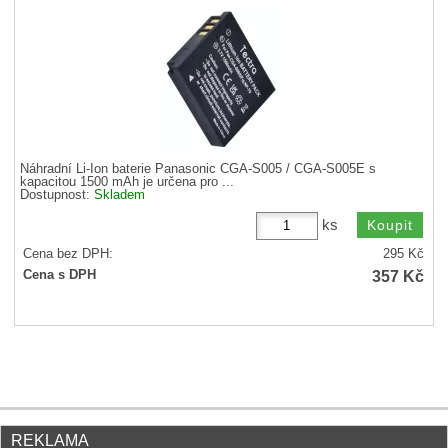
Náhradní Li-Ion baterie Panasonic CGA-S005 / CGA-S005E s
kapacitou 1500 mAh je určena pro ...
Dostupnost:
Skladem
ks
Cena bez DPH:
295
Kč
357
Kč
Cena s DPH
REKLAMA