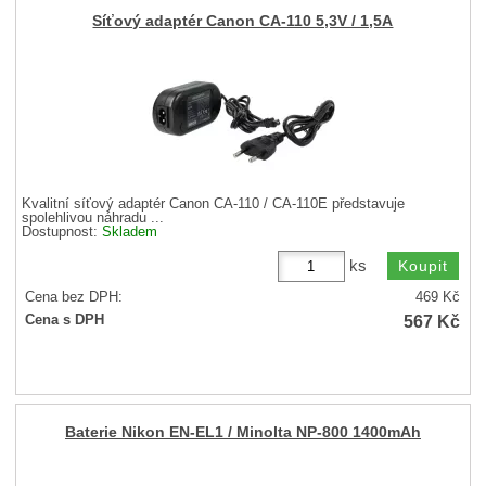
Síťový adaptér Canon CA-110 5,3V / 1,5A
Kvalitní síťový adaptér Canon CA-110 / CA-110E představuje
spolehlivou náhradu ...
Dostupnost:
Skladem
ks
Cena bez DPH:
469
Kč
567
Kč
Cena s DPH
Baterie Nikon EN-EL1 / Minolta NP-800 1400mAh