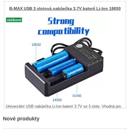
B-MAX USB 3 slotová nabíječka 3,7V baterií Li-Ion 18650
Univerzální USB nabíječka Li-Ion baterií 3.7V se 3 sloty. Vhodná pro
18650, 14500, 16340 a ...
Dostupnost:
Produkt je vyprodán
Nové produkty
Cena bez DPH:
246
Kč
298
Kč
Cena s DPH