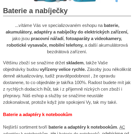
Baterie a nabíječky
...vítáme Vás ve specializovaném eshopu na
baterie,
akumulátory, adaptéry a nabíječky do elektrických zařízení,
jako jsou
pracovní nářadí
,
fotoaparáty a videokamery,
robotické vysavače, mobilní telefony,
a další akumulátorová
bezdrátová zařízení.
Většinu zboží se snažíme držet
skladem
, takže Vaše
objednávky budou
vyřízeny
velice rychle.
Zásoby jsou několikrát
denně aktualizovány, tudíž pravděpodobnost , že opravdu
dostanene, to co objednáte je takřka 100%. Radost budete mít jak
z rychlých dodacích lhůt, tak i z příjemně nízkých cen zboží i
přepravy. Náš eshop a služby se snažíme neustále
zdokonalovat, protože když jste spokojeni Vy, tak my také.
Baterie a adaptéry k notebookům
Nejširší sortiment tvoří
baterie a adaptéry k notebookům
.
AC
, ale i
, odebíráme od
adaptéry k notebookům
baterie do notebooků