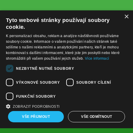
×
Tyto webové stránky používají soubory
cookie.
K personalizaci obsahu, reklam a analýze návštěvnosti používáme
soubory cookie. Informace o vašem používání našich stránek také
sdílíme s našimi reklamními a analytickými partnery, kteří je mohou
kombinovat s dalšími informacemi, které jste jim poskytli nebo které
shromáždili při vašem používání jejich služeb.
Více informací
+420732122225
NEZBYTNĚ NUTNÉ SOUBORY
obchod@baterie-nabijecka.cz
VÝKONOVÉ SOUBORY
SOUBORY CÍLENÍ
Navigace
FUNKČNÍ SOUBORY
Úvodní strana
Katalog zboží
ZOBRAZIT PODROBNOSTI
Nákupní košík
Obchodní podmínky
VŠE PŘIJMOUT
VŠE ODMÍTNOUT
Kontaktní informace
Odstoupení od smlouvy