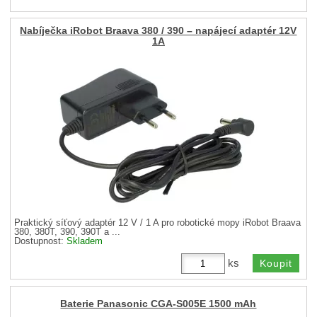
Nabíječka iRobot Braava 380 / 390 – napájecí adaptér 12V
1A
Praktický síťový adaptér 12 V / 1 A pro robotické mopy iRobot Braava
380, 380T, 390, 390T a ...
Dostupnost:
Skladem
ks
Cena bez DPH:
440
Kč
532
Kč
Cena s DPH
Baterie Panasonic CGA-S005E 1500 mAh