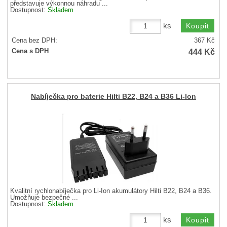
představuje výkonnou náhradu ...
Dostupnost:
Skladem
ks
Cena bez DPH:
367
Kč
444
Kč
Cena s DPH
Nabíječka pro baterie Hilti B22, B24 a B36 Li-Ion
Kvalitní rychlonabíječka pro Li-Ion akumulátory Hilti B22, B24 a B36.
Umožňuje bezpečné ...
Dostupnost:
Skladem
ks