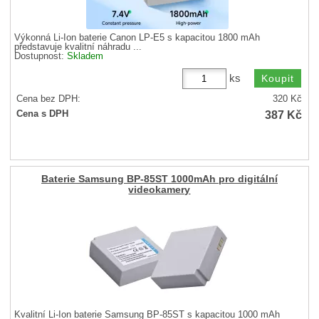
Výkonná Li-Ion baterie Canon LP-E5 s kapacitou 1800 mAh
představuje kvalitní náhradu ...
Dostupnost:
Skladem
ks
Cena bez DPH:
320
Kč
387
Kč
Cena s DPH
Baterie Samsung BP-85ST 1000mAh pro digitální
videokamery
Kvalitní Li-Ion baterie Samsung BP-85ST s kapacitou 1000 mAh