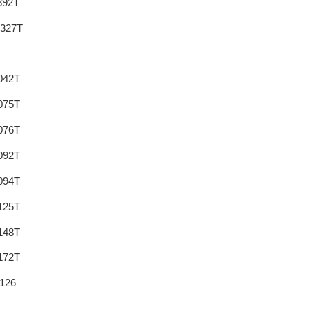
392T
327T
042T
075T
076T
092T
094T
125T
148T
172T
126