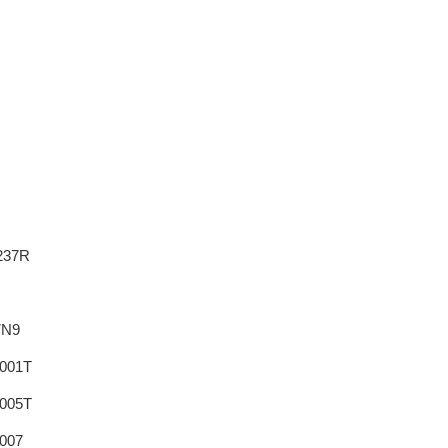
237R
7N9
001T
005T
007