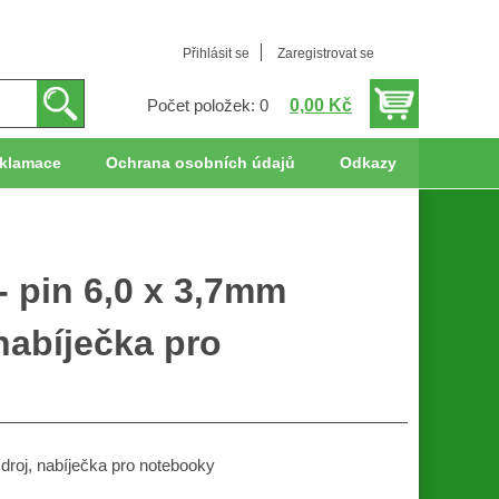
Přihlásit se
Zaregistrovat se
0,00 Kč
Počet položek: 0
klamace
Ochrana osobních údajů
Odkazy
 pin 6,0 x 3,7mm
 nabíječka pro
droj, nabíječka pro notebooky