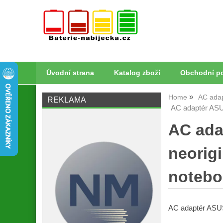
Úvodní strana
Katalog zboží
Obchodní p
Home
AC ada
REKLAMA
AC adaptér ASUS
AC ada
neorigi
notebo
AC adaptér ASUS 