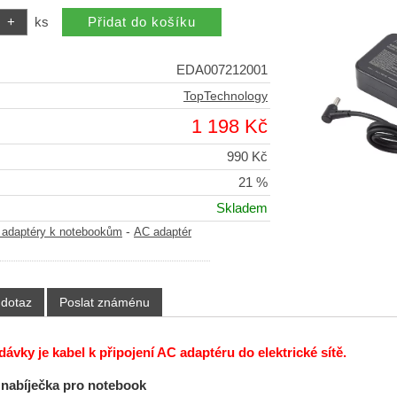
ks
EDA007212001
TopTechnology
1 198 Kč
990 Kč
21 %
Skladem
-
adaptéry k notebookům
AC adaptér
 dotaz
Poslat známénu
ávky je kabel k připojení AC adaptéru do elektrické sítě.
 nabíječka pro notebook