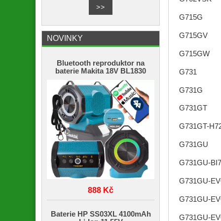
G715G
G715GV
NOVINKY
G715GW
Bluetooth reproduktor na
baterie Makita 18V BL1830
G731
G731G
G731GT
G731GT-H7
G731GU
G731GU-BI
G731GU-EV
888 Kč
G731GU-EV
Baterie HP SS03XL 4100mAh
G731GU-EV