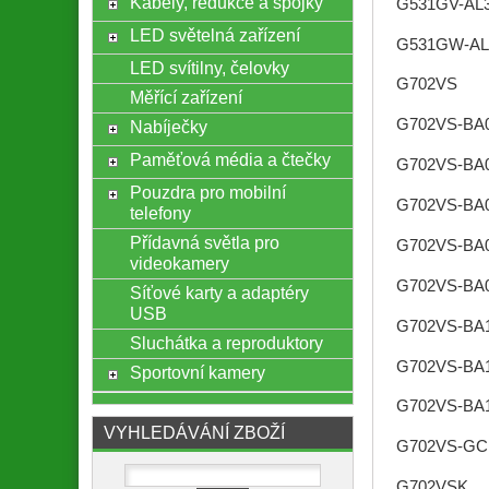
Kabely, redukce a spojky
G531GV-AL
LED světelná zařízení
G531GW-AL
LED svítilny, čelovky
G702VS
Měřící zařízení
G702VS-BA
Nabíječky
Paměťová média a čtečky
G702VS-BA
Pouzdra pro mobilní
G702VS-BA
telefony
Přídavná světla pro
G702VS-BA
videokamery
G702VS-BA
Síťové karty a adaptéry
USB
G702VS-BA
Sluchátka a reproduktory
G702VS-BA
Sportovní kamery
G702VS-BA
VYHLEDÁVÁNÍ ZBOŽÍ
G702VS-GC
G702VSK