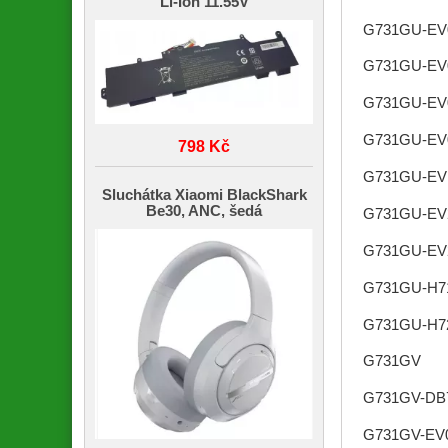
Li-Ion 11.55V
G731GU-EV
G731GU-EV
G731GU-EV
G731GU-EV
798 Kč
G731GU-EV
Sluchátka Xiaomi BlackShark
Be30, ANC, šedá
G731GU-EV
G731GU-EV
G731GU-H7
G731GU-H7
G731GV
G731GV-DB
G731GV-EV