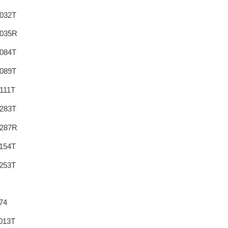
032T
035R
084T
089T
111T
283T
287R
154T
253T
74
013T