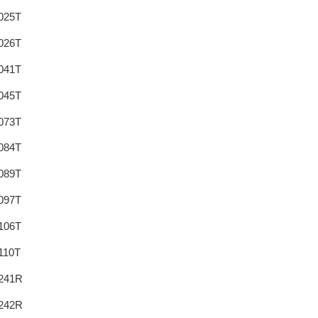
025T
026T
041T
045T
073T
084T
089T
097T
106T
110T
241R
242R