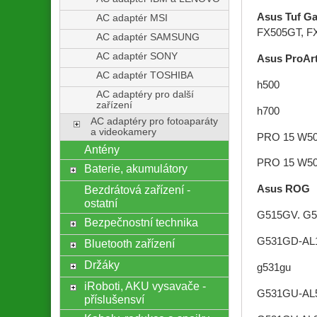
Asus Tuf G
AC adaptér MSI
FX505GT, F
AC adaptér SAMSUNG
AC adaptér SONY
Asus ProAr
AC adaptér TOSHIBA
h500
AC adaptéry pro další
zařízení
h700
AC adaptéry pro fotoaparáty
a videokamery
PRO 15 W5
Antény
PRO 15 W5
Baterie, akumulátory
Bezdrátová zařízení -
Asus ROG
ostatní
G515GV. G
Bezpečnostní technika
G531GD-AL
Bluetooth zařízení
Držáky
g531gu
iRoboti, AKU vysavače -
G531GU-AL
příslušensví