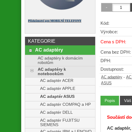
Příslušenství pro MOBILNÍ TELEFONY
Kód:
Výrobce:
KATEGORIE
Cena s DPH:
AC adaptéry
Cena bez DPH:
AC adaptéry k domácím
DPH:
robotům
Dostupnost:
AC adaptéry k
notebookům
-
AC adaptéry
AC 
AC adaptér ACER
ASUS
AC adaptér APPLE
AC adaptér ASUS
Popis
Váš
AC adaptér COMPAQ a HP
AC adaptér DELL
Součástí dod
AC adaptér FUJITSU
SIEMENS
AC adaptér,
AC adaptér IBM a LENOVO