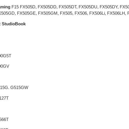
aming
F15 FX505D, FX505DD, FX505DT, FX505DU, FX505DY, FX5
X505GD, FX505GE, FX505GM, FX505, FX506, FX506Li, FX506LH,
t StudioBook
00G5T
00GV
515G. G515GW
127T
566T