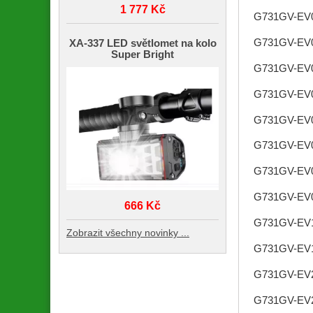
1 777 Kč
G731GV-EV
G731GV-EV
XA-337 LED světlomet na kolo
Super Bright
G731GV-EV
G731GV-EV
G731GV-EV
G731GV-EV
G731GV-EV
G731GV-EV
666 Kč
G731GV-EV
Zobrazit všechny novinky ...
G731GV-EV
G731GV-EV
G731GV-EV