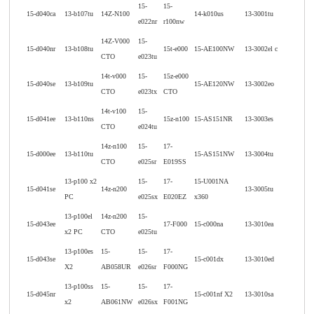
15-
15-
15-d040ca
13-b107tu
14Z-N100
14-k010us
13-3001tu
e022nr
r100nw
14Z-V000
15-
15-d040nr
13-b108tu
15t-e000
15-AE100NW
13-3002el c
CTO
e023tu
14t-v000
15-
15z-e000
15-d040se
13-b109tu
15-AE120NW
13-3002eo
CTO
e023tx
CTO
14t-v100
15-
15-d041ee
13-b110ns
15z-n100
15-AS151NR
13-3003es
CTO
e024tu
14z-n100
15-
17-
15-d000ee
13-b110tu
15-AS151NW
13-3004tu
CTO
e025sr
E019SS
13-p100 x2
15-
17-
15-U001NA
15-d041se
14z-n200
13-3005tu
PC
e025sx
E020EZ
x360
13-p100el
14z-n200
15-
15-d043ee
17-F000
15-c000na
13-3010ea
x2 PC
CTO
e025tu
13-p100es
15-
15-
17-
15-d043se
15-c001dx
13-3010ed
X2
AB058UR
e026sr
F000NG
13-p100ss
15-
15-
17-
15-d045nr
15-c001nf X2
13-3010sa
x2
AB061NW
e026sx
F001NG