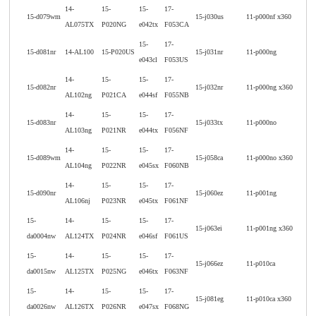
14-
15-
15-
17-
15-d079wm
15-j030us
11-p000nf x360
AL075TX
P020NG
e042tx
F053CA
15-
17-
15-d081nr
14-AL100
15-P020US
15-j031nr
11-p000ng
e043cl
F053US
14-
15-
15-
17-
15-d082nr
15-j032nr
11-p000ng x360
AL102ng
P021CA
e044sf
F055NB
14-
15-
15-
17-
15-d083nr
15-j033tx
11-p000no
AL103ng
P021NR
e044tx
F056NF
14-
15-
15-
17-
15-d089wm
15-j058ca
11-p000no x360
AL104ng
P022NR
e045sx
F060NB
14-
15-
15-
17-
15-d090nr
15-j060ez
11-p001ng
AL106nj
P023NR
e045tx
F061NF
15-
14-
15-
15-
17-
15-j063ei
11-p001ng x360
da0004nw
AL124TX
P024NR
e046sf
F061US
15-
14-
15-
15-
17-
15-j066ez
11-p010ca
da0015nw
AL125TX
P025NG
e046tx
F063NF
15-
14-
15-
15-
17-
15-j081eg
11-p010ca x360
da0026nw
AL126TX
P026NR
e047sx
F068NG