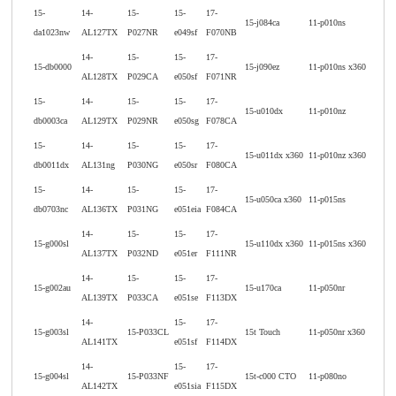
15-
14-
15-
15-
17-
15-j084ca
11-p010ns
da1023nw
AL127TX
P027NR
e049sf
F070NB
14-
15-
15-
17-
15-db0000
15-j090ez
11-p010ns x360
AL128TX
P029CA
e050sf
F071NR
15-
14-
15-
15-
17-
15-u010dx
11-p010nz
db0003ca
AL129TX
P029NR
e050sg
F078CA
15-
14-
15-
15-
17-
15-u011dx x360
11-p010nz x360
db0011dx
AL131ng
P030NG
e050sr
F080CA
15-
14-
15-
15-
17-
15-u050ca x360
11-p015ns
db0703nc
AL136TX
P031NG
e051eia
F084CA
14-
15-
15-
17-
15-g000sl
15-u110dx x360
11-p015ns x360
AL137TX
P032ND
e051er
F111NR
14-
15-
15-
17-
15-g002au
15-u170ca
11-p050nr
AL139TX
P033CA
e051se
F113DX
14-
15-
17-
15-g003sl
15-P033CL
15t Touch
11-p050nr x360
AL141TX
e051sf
F114DX
14-
15-
17-
15-g004sl
15-P033NF
15t-c000 CTO
11-p080no
AL142TX
e051sia
F115DX