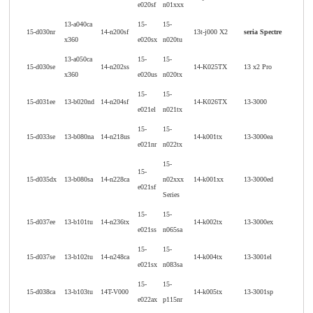
e020sf
n01xxx
13-a040ca
15-
15-
15-d030nr
14-n200sf
13t-j000 X2
seria Spectre
x360
e020sx
n020tu
13-a050ca
15-
15-
15-d030se
14-n202ss
14-K025TX
13 x2 Pro
x360
e020us
n020tx
15-
15-
15-d031ee
13-b020nd
14-n204sf
14-K026TX
13-3000
e021el
n021tx
15-
15-
15-d033se
13-b080na
14-n218us
14-k001tx
13-3000ea
e021nr
n022tx
15-
15-
15-d035dx
13-b080sa
14-n228ca
n02xxx
14-k001xx
13-3000ed
e021sf
Series
15-
15-
15-d037ee
13-b101tu
14-n236tx
14-k002tx
13-3000ex
e021ss
n065sa
15-
15-
15-d037se
13-b102tu
14-n248ca
14-k004tx
13-3001el
e021sx
n083sa
15-
15-
15-d038ca
13-b103tu
14T-V000
14-k005tx
13-3001sp
e022ax
p115nr