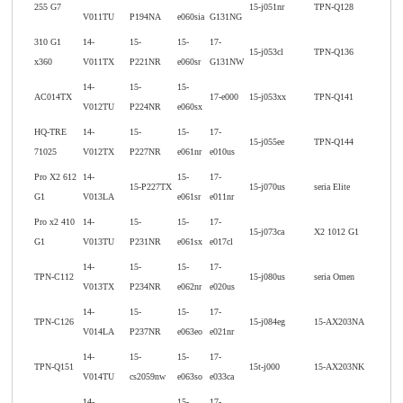
255 G7
15-j051nr
TPN-Q128
V011TU
P194NA
e060sia
G131NG
310 G1
14-
15-
15-
17-
15-j053cl
TPN-Q136
x360
V011TX
P221NR
e060sr
G131NW
14-
15-
15-
AC014TX
17-e000
15-j053xx
TPN-Q141
V012TU
P224NR
e060sx
HQ-TRE
14-
15-
15-
17-
15-j055ee
TPN-Q144
71025
V012TX
P227NR
e061nr
e010us
Pro X2 612
14-
15-
17-
15-P227TX
15-j070us
seria Elite
G1
V013LA
e061sr
e011nr
Pro x2 410
14-
15-
15-
17-
15-j073ca
X2 1012 G1
G1
V013TU
P231NR
e061sx
e017cl
14-
15-
15-
17-
TPN-C112
15-j080us
seria Omen
V013TX
P234NR
e062nr
e020us
14-
15-
15-
17-
TPN-C126
15-j084eg
15-AX203NA
V014LA
P237NR
e063eo
e021nr
14-
15-
15-
17-
TPN-Q151
15t-j000
15-AX203NK
V014TU
cs2059nw
e063so
e033ca
14-
15-
17-