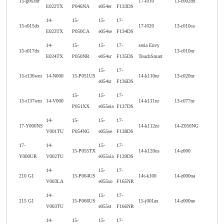
15-g063nr
17-l010
13-c002dx
E022TX
P046NA
e054er
F133DS
14-
15-
15-
17-
15-r015dx
17-l020
13-c010ca
E023TX
P050CA
e054se
F134DS
14-
15-
15-
17-
seria Envy
15-r017dx
13-c010nr
E024TX
P050NR
e054sr
F135DS
TouchSmart
15-
17-
15-r136wm
14-N000
15-P051US
14-k110nr
13-c020nr
e054st
F136DS
15-
15-
17-
15-r137wm
14-V000
14-k111nr
13-c077nr
P051XX
e055eia
F137DS
14-
15-
15-
17-
17-Y000NS
14-k112nr
14-Z050NG
V001TU
P054NG
e055se
F138DS
17-
14-
15-
17-
15-P055TX
14-k120us
14-z000
Y000UR
V002TU
e055sia
F139DS
14-
15-
17-
210 G1
15-P064US
14t-k100
14-z000na
V003LA
e055so
F165NR
14-
15-
17-
215 G1
15-P066US
15-j001ax
14-z000ne
V003TU
e055st
F166NR
14-
15-
15-
17-