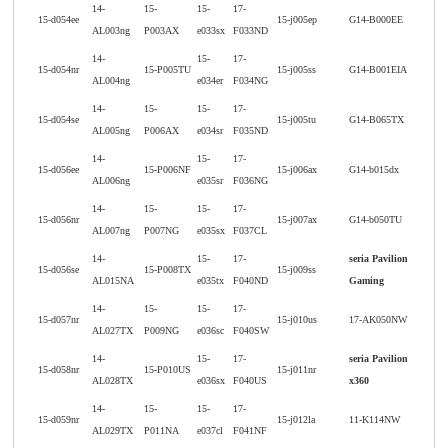
14-
15-
15-
17-
15-d054ee
15-j005ep
G14-B000EE
AL003ng
P003AX
e033sx
F033ND
14-
15-
17-
15-d054nr
15-P005TU
15-j005ss
G14-B001EIA
AL004ng
e034er
F034NG
14-
15-
15-
17-
15-d054se
15-j005tu
G14-B065TX
AL005ng
P006AX
e034sr
F035ND
14-
15-
17-
15-d056ee
15-P006NF
15-j006ax
G14-b015dx
AL006ng
e035sr
F036NG
14-
15-
15-
17-
15-d056nr
15-j007ax
G14-b050TU
AL007ng
P007NG
e035sx
F037CL
14-
15-
17-
seria Pavilion
15-d056se
15-P008TX
15-j009ss
AL015NA
e035tx
F040ND
Gaming
14-
15-
15-
17-
15-d057nr
15-j010us
17-AK050NW
AL027TX
P009NG
e036sc
F040SW
14-
15-
17-
seria Pavilion
15-d058nr
15-P010US
15-j011nr
AL028TX
e036sx
F040US
x360
14-
15-
15-
17-
15-d059nr
15-j012la
11-K114NW
AL029TX
P011NA
e037cl
F041NF