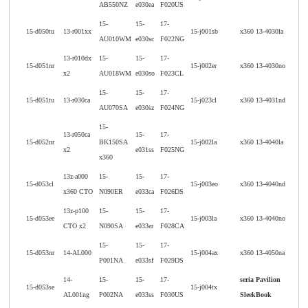
AB550NZ
e030ea
F020US
15-
15-
17-
15-d050tu
13-r001xx
15-j001sb
x360 13-4030la
AU010WM
e030sc
F022NG
13-r010dx
15-
15-
17-
15-d051nr
15-j002er
x360 13-4030no
x2
AU018WM
e030so
F023CL
15-
15-
17-
15-d051tu
13-r030ca
15-j023cl
x360 13-4031nd
AU070SA
e030sz
F024NG
15-
13-r050ca
15-
17-
15-d052nr
BK150SA
15-j002la
x360 13-4040la
x2
e031ss
F025NG
x360
13z-a000
15-
15-
17-
15-d053cl
15-j003eo
x360 13-4040nd
x360 CTO
N090ER
e033ca
F026DS
13z-p100
15-
15-
17-
15-d053ee
15-j003la
x360 13-4040no
CTO x2
N090SA
e033er
F028CA
15-
15-
17-
15-d053nr
14-AL000
15-j004ax
x360 13-4050na
P001NA
e033sf
F029DS
14-
15-
15-
17-
seria Pavilion
15-d053se
15-j004tx
AL001ng
P002NA
e033ss
F030US
SleekBook