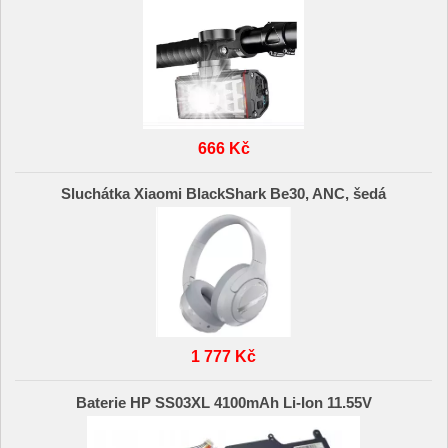
666 Kč
Sluchátka Xiaomi BlackShark Be30, ANC, šedá
1 777 Kč
Baterie HP SS03XL 4100mAh Li-Ion 11.55V