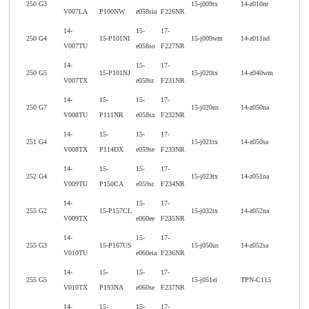
250 G3
15-j009tx
14-z010nr
V007LA
P100NW
e058sia
F226NR
14-
15-
17-
250 G4
15-P101NI
15-j009wm
14-z011nd
V007TU
e058so
F227NR
14-
15-
17-
250 G5
15-P101NJ
15-j020tx
14-z040wm
V007TX
e058sr
F231NR
14-
15-
15-
17-
250 G7
15-j020us
14-z050na
V008TU
P111NR
e058sx
F232NR
14-
15-
15-
17-
251 G4
15-j021tx
14-z050sa
V008TX
P114DX
e059se
F233NR
14-
15-
15-
17-
252 G4
15-j023tx
14-z051na
V009TU
P150CA
e059sr
F234NR
14-
15-
17-
255 G2
15-P157CL
15-j032tx
14-z052na
V009TX
e060ee
F235NR
14-
15-
17-
255 G3
15-P167US
15-j050us
14-z052sa
V010TU
e060eia
F236NR
14-
15-
15-
17-
255 G5
15-j051ei
TPN-C115
V010TX
P193NA
e060se
F237NR
14-
15-
15-
17-