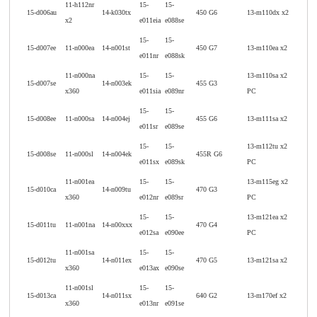
11-h112nr
15-
15-
15-d006au
14-k030tx
450 G6
13-m110dx x2
x2
e011eia
e088se
15-
15-
15-d007ee
11-n000ea
14-n001st
450 G7
13-m110ea x2
e011nr
e088sk
11-n000na
15-
15-
13-m110sa x2
15-d007se
14-n003ek
455 G3
x360
e011sia
e089nr
PC
15-
15-
15-d008ee
11-n000sa
14-n004ej
455 G6
13-m111sa x2
e011sr
e089se
15-
15-
13-m112tu x2
15-d008se
11-n000sl
14-n004ek
455R G6
e011sx
e089sk
PC
11-n001ea
15-
15-
13-m115eg x2
15-d010ca
14-n009tu
470 G3
x360
e012nr
e089sr
PC
15-
15-
13-m121ea x2
15-d011tu
11-n001na
14-n00xxx
470 G4
e012sa
e090ee
PC
11-n001sa
15-
15-
15-d012tu
14-n011ex
470 G5
13-m121sa x2
x360
e013ax
e090se
11-n001sl
15-
15-
15-d013ca
14-n011sx
640 G2
13-m170ef x2
x360
e013nr
e091se