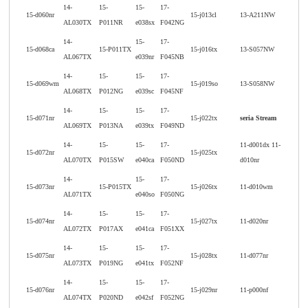
14-
15-
15-
17-
15-d060nr
15-j013cl
13-A211NW
AL030TX
P011NR
e038sx
F042NG
14-
15-
17-
15-d068ca
15-P011TX
15-j016tx
13-S057NW
AL067TX
e039nr
F045NB
14-
15-
15-
17-
15-d069wm
15-j019so
13-S058NW
AL068TX
P012NG
e039sc
F045NF
14-
15-
15-
17-
15-d071nr
15-j022tx
seria Stream
AL069TX
P013NA
e039tx
F049ND
14-
15-
15-
17-
11-d001dx 11-
15-d072nr
15-j025tx
AL070TX
P015SW
e040ca
F050ND
d010nr
14-
15-
17-
15-d073nr
15-P015TX
15-j026tx
11-d010wm
AL071TX
e040so
F050NG
14-
15-
15-
17-
15-d074nr
15-j027tx
11-d020nr
AL072TX
P017AX
e041ca
F051XX
14-
15-
15-
17-
15-d075nr
15-j028tx
11-d077nr
AL073TX
P019NG
e041tx
F052NF
14-
15-
15-
17-
15-d076nr
15-j029nr
11-p000nf
AL074TX
P020ND
e042sf
F052NG