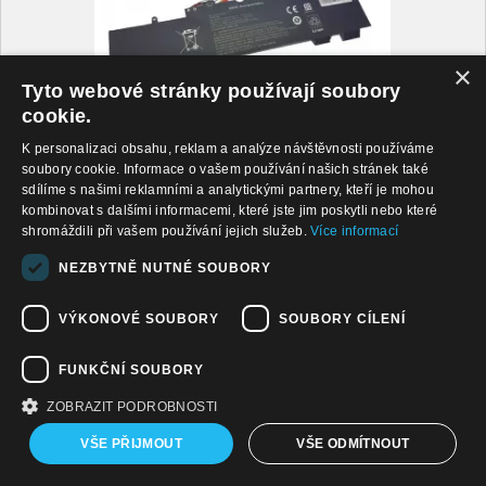
×
Tyto webové stránky používají soubory
cookie.
798 Kč
K personalizaci obsahu, reklam a analýze návštěvnosti používáme
Zobrazit všechny novinky ...
soubory cookie. Informace o vašem používání našich stránek také
sdílíme s našimi reklamními a analytickými partnery, kteří je mohou
kombinovat s dalšími informacemi, které jste jim poskytli nebo které
shromáždili při vašem používání jejich služeb.
Více informací
Jsme na FACEBOOKU ...
NEZBYTNĚ NUTNÉ SOUBORY
VÝKONOVÉ SOUBORY
SOUBORY CÍLENÍ
FUNKČNÍ SOUBORY
ZOBRAZIT PODROBNOSTI
VŠE PŘIJMOUT
VŠE ODMÍTNOUT