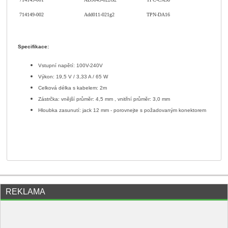
714149-002
Add011-021g2
TPN-DA16
Specifikace:
Vstupní napětí: 100V-240V
Výkon: 19,5 V / 3,33 A / 65 W
Celková délka s kabelem: 2m
Zástrčka: vnější průměr: 4,5 mm , vnitřní průměr: 3,0 mm
Hloubka zasunutí: jack 12 mm - porovnejte s požadovaným konektorem
REKLAMA