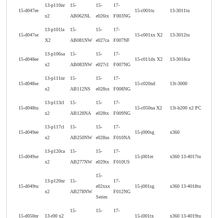
13-p110nr
15-
15-
17-
15-d047ee
15-c001tu
13-3011tu
x2
AB062NL
e026tx
F003NG
13-p101la
15-
15-
17-
15-d047se
15-c001xx X2
13-3012tu
X2
AB081NW
e027ca
F007NF
13-p106sa
15-
15-
17-
15-d048ee
15-c011dx X2
13-3018ca
x2
AB083NW
e027cl
F007NG
13-p111nr
15-
15-
17-
15-d048se
15-c020nd
13t-3000
x2
AB112NS
e028sx
F008NG
13-p113cl
15-
15-
17-
15-d048tu
15-c050na X2
13t-h200 x2 PC
x2
AB128NA
e028tx
F009NG
13-p117cl
15-
15-
17-
15-d049ee
15-j000sg
x360
x2
AB250NW
e028us
F010NA
13-p120ca
15-
15-
17-
15-d049se
15-j001er
x360 13-4017tu
x2
AB277NW
e029tx
F010US
15-
13-p120nr
15-
17-
15-d049tu
e02xxx
15-j001sg
x360 13-4018tu
x2
AB278NW
F012NG
Series
15-
15-
17-
15-d050nr
13-r00 x2
15-j001tx
x360 13-4019tu