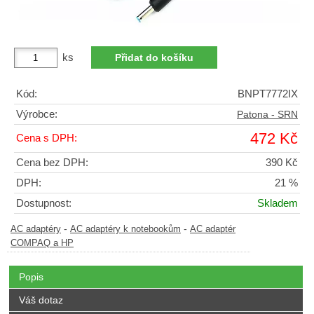
ks
Kód:
BNPT7772IX
Výrobce:
Patona - SRN
472 Kč
Cena s DPH:
Cena bez DPH:
390 Kč
DPH:
21 %
Dostupnost:
Skladem
-
-
AC adaptéry
AC adaptéry k notebookům
AC adaptér
COMPAQ a HP
Popis
Váš dotaz