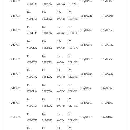
240 G2
15-j001tu
14-z000ns
V003TX
P067CA
e055sx
F167NR
14-
15-
15-
17-
240 G5
15-j002ax
14-z000nx
V004TU
P072NG
e056sf
F168NR
14-
15-
15-
17-
240 G7
15-j002tu
14-z001au
V004TX
P080CA
e056so
F180CA
14-
15-
15-
17-
242 G1
15-j003tu
14-z001na
V005LA
P082NR
e056sr
F184CA
14-
15-
15-
17-
245 G2
15-j003tx
14-z002au
V005TU
P083NR
e056st
F221NR
14-
15-
15-
17-
245 G7
15-j003xx
14-z002na
V005TX
P084CA
e057sc
F222NR
14-
15-
15-
17-
246 G7
15-j005ax
14-z003au
V006LA
P087CA
e057sf
F223NR
14-
15-
15-
17-
248 G1
15-j005tx
14-z010ca
V006TU
P088CA
e057sr
F224NR
14-
15-
15-
17-
250 G2
15-j007tx
14-z010nd
V006TX
P100DX
e057st
F225NR
14-
15-
15-
17-