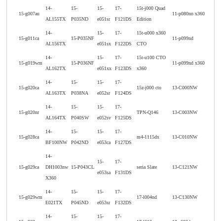
14-
15-
15-
17-
15t-j000 Quad
15-g007au
11-p080no x360
AL155TX
P035ND
e051sr
F121DS
Edition
14-
15-
17-
15t-u000 x360
15-g011ca
15-P035NF
11-p099nd
AL156TX
e051sx
F122DS
CTO
14-
15-
17-
15t-u100 CTO
15-g019wm
15-P036NF
11-p099nd x360
AL162TX
e051xx
F123DS
x360
14-
15-
15-
17-
15-g020ca
15z-j000 cto
13-C000NW
AL163TX
P038NA
e052sr
F124DS
14-
15-
15-
17-
15-g020nr
TPN-Q146
13-C003NW
AL164TX
P040SW
e052sv
F125DS
14-
15-
15-
17-
15-g028ca
m4-1115dx
13-C010NW
BF100NW
P042ND
e053ca
F127DS
14-
15-
17-
15-g029ca
DH1003nw
15-P043CL
seria Slate
13-C121NW
e053sa
F131DS
X360
14-
15-
15-
17-
15-g029wm
17-l004nd
13-C130NW
E021TX
P045ND
e053sr
F132DS
14-
15-
15-
17-