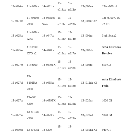
15-
15-
15-d024ee
11-n030ca
14-n031tx
13-j000na
13t-m000 x2
e018ax
n012tx
11-n030ca
14-n03xxx
15-
15-
13t-m100 CTO
15-d024se
13-j001nf X2
x360
Série
e018la
n013tx
x2 PC
11-n038ca
15-
15-
15-d025ee
14-n047ca
13-j001tu
3-g118ca x2
X360
e018nr
n014tx
11t-h100
15-
15-
seria EliteBook
15-d025se
14-n048ca
13-j002dx
CTO x2
e018sx
n017tx
Revolve
15-
15-
15-d027ca
11t-n000
14-n050TX
13-j002tu
810 G3
e019ax
n018tu
13-
15-
15-
seria EliteBook
15-d027cl
S102NA
14-n055sa
13-j012dx x2
e019sx
n018tx
Folio
x360
13-a000
15-
15-
15-d027ee
14-n059TX
13-j020ca
1020 G1
x360
e01xxx
n019tu
13-a010dx
15-
15-
15-d027se
14-n073ca
13-j020nd
1040 G1
x360
e020nr
n019tx
15-
15-
15-d030ee
13-a040ca
14-n200
13-j050na X2
940 G1