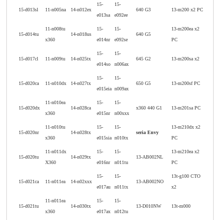
15-
15-
15-d013sl
11-n005na
14-n012ex
640 G3
13-m200 x2 PC
e013sa
e092ee
11-n008tu
15-
15-
13-m200ea x2
15-d014tu
14-n018us
640 G5
x360
e014nr
e092se
PC
15-
15-
15-d017cl
11-n009tu
14-n025tx
645 G2
13-m200sa x2
e014so
n006ax
15-
15-
15-d020ca
11-n010dx
14-n027tx
650 G5
13-m200sf PC
e015eia
n009ax
11-n010ea
15-
15-
15-d020dx
14-n028ca
x360 440 G1
13-m201sa PC
x360
e015nr
n00xxx
11-n010tu
15-
15-
13-m210dx x2
15-d020nr
14-n028tx
seria Envy
x360
e015sia
n010tx
PC
11-n011dx
15-
15-
13-m210ea x2
15-d020tu
14-n029tx
13-AB002NL
X360
e016nr
n011tu
PC
15-
15-
13t-g100 CTO
15-d021ca
11-n011ea
14-n02xxx
13-AB002NO
e017au
n011tx
x2
11-n011ea
15-
15-
15-d021tu
14-n030tx
13-D010NW
13t-m000
x360
e017ax
n012tu