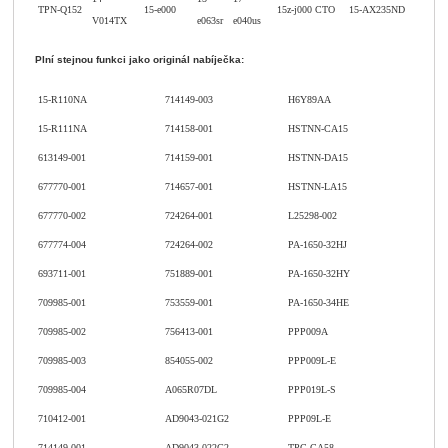
TPN-Q152
15-e000
15z-j000 CTO
15-AX235ND
V014TX
e063sr
e040us
Plní stejnou funkci jako originál nabíječka:
15-R110NA
714149-003
H6Y89AA
15-R111NA
714158-001
HSTNN-CA15
613149-001
714159-001
HSTNN-DA15
677770-001
714657-001
HSTNN-LA15
677770-002
724264-001
L25298-002
677774-004
724264-002
PA-1650-32HJ
693711-001
751889-001
PA-1650-32HY
709985-001
753559-001
PA-1650-34HE
709985-002
756413-001
PPP009A
709985-003
854055-002
PPP009L-E
709985-004
A065R07DL
PPP019L-S
710412-001
AD9043-021G2
PPP09L-E
714149-001
AD9043-022G2
TPC-CA58