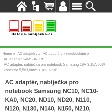
Home
AC adaptéry
AC adaptéry k notebookům
AC adaptér SAMSUNG
AC adaptér, nabíječka pro notebook Samsung 19V 3,15A 60W
konektor 5,5x3,0mm + pin uvnitř
AC adaptér, nabíječka pro
notebook Samsung NC10, NC10-
KA0, NC20, ND10, ND20, N110,
N120, N130, N140, N150, N210,