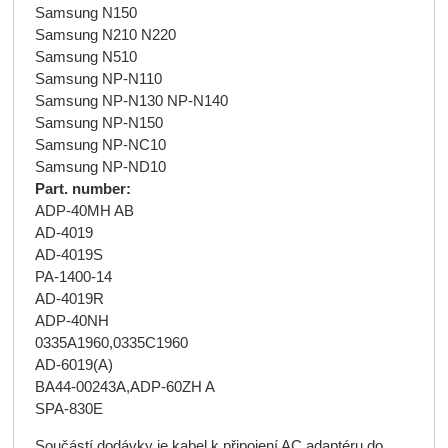
Samsung N150
Samsung N210 N220
Samsung N510
Samsung NP-N110
Samsung NP-N130 NP-N140
Samsung NP-N150
Samsung NP-NC10
Samsung NP-ND10
Part. number:
ADP-40MH AB
AD-4019
AD-4019S
PA-1400-14
AD-4019R
ADP-40NH
0335A1960,0335C1960
AD-6019(A)
BA44-00243A,ADP-60ZH A
SPA-830E
Součástí dodávky je kabel k připojení AC adaptéru do