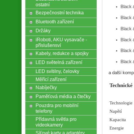
ostatní
Black
Bezpečnostní technika
Black
Bluetooth zařízení
Black
Držáky
iRoboti, AKU vysavače -
Black
příslušensví
Black
Kabely, redukce a spojky
Black
LED světelná zařízení
LED svítilny, čelovky
a další komp
Měřící zařízení
Technické
Nabíječky
Paměťová média a čtečky
Technologie
Pouzdra pro mobilní
telefony
Napětí
Přídavná světla pro
Kapacita
videokamery
Energie
Síťové karty a adaptéry