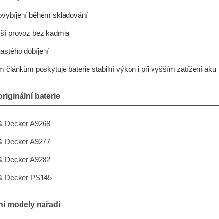
ovybíjení během skladování
jší provoz bez kadmia
astého dobíjení
m článkům poskytuje baterie stabilní výkon i při vyšším zatížení aku 
riginální baterie
& Decker A9268
& Decker A9277
& Decker A9282
 & Decker PS145
ní modely nářadí