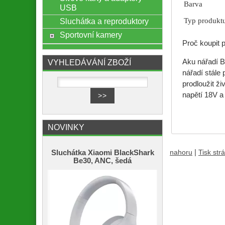
Barva
USB
Sluchátka a reproduktory
Typ produkt
Sportovní kamery
Proč koupit p
VYHLEDÁVÁNÍ ZBOŽÍ
Aku nářadí B
nářadí stále
prodloužit ž
napětí 18V a
NOVINKY
|
Sluchátka Xiaomi BlackShark
nahoru
Tisk str
Be30, ANC, šedá