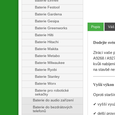
Baterie Einhell
Baterie Festool
Baterie Gardena
Baterie Gesipa
Popis
Váš
Baterie Greenworks
Baterie Hilti
Baterie Hitachi
Dodejte své
Baterie Makita
Ztrácí vaše 
Baterie Metabo
A9268 / A927
Baterie Milwaukee
kvůli nabíjen
na stavbě ne
Baterie Ryobi
Baterie Stanley
Baterie Worx
Vyšší výkon
Baterie pro robotické
sekačky
Oproti starš
Baterie do audio zařízení
✔ vyšší využ
Baterie do bezdrátových
telefonů
✔ delší provo