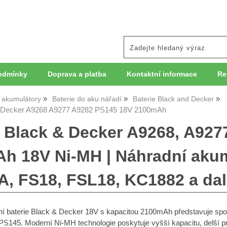
odmínky
Doprava a platba
Kontaktní informace
Re
, akumulátory
Baterie do aku nářadí
Baterie Black and Decker
& Decker A9268 A9277 A9282 PS145 18V 2100mAh
e Black & Decker A9268, A927
h 18V Ni-MH | Náhradní akum
, FS18, FSL18, KC1882 a dal
 baterie Black & Decker 18V s kapacitou 2100mAh představuje spole
S145. Moderní Ni-MH technologie poskytuje vyšší kapacitu, delší pr