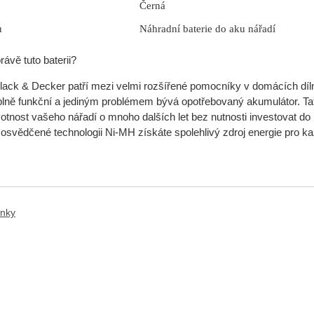
Černá
u
Náhradní baterie do aku nářadí
rávě tuto baterii?
lack & Decker patří mezi velmi rozšířené pomocníky v domácích dí
 plně funkční a jediným problémem bývá opotřebovaný akumulátor. Tat
ivotnost vašeho nářadí o mnoho dalších let bez nutnosti investovat d
 osvědčené technologii Ni-MH získáte spolehlivý zdroj energie pro k
ánky