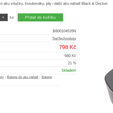
pro aku vrtačky, šroubováky, pily i další aku nářadí Black & Decker.
ks
B800104539N
TopTechnology
798 Kč
660 Kč
21 %
Skladem
-
-
ory
Baterie do aku nářadí
Baterie