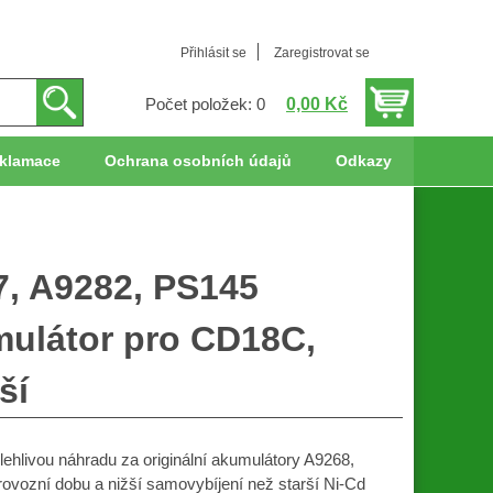
Přihlásit se
Zaregistrovat se
0,00 Kč
Počet položek: 0
klamace
Ochrana osobních údajů
Odkazy
7, A9282, PS145
ulátor pro CD18C,
ší
hlivou náhradu za originální akumulátory A9268,
ovozní dobu a nižší samovybíjení než starší Ni-Cd