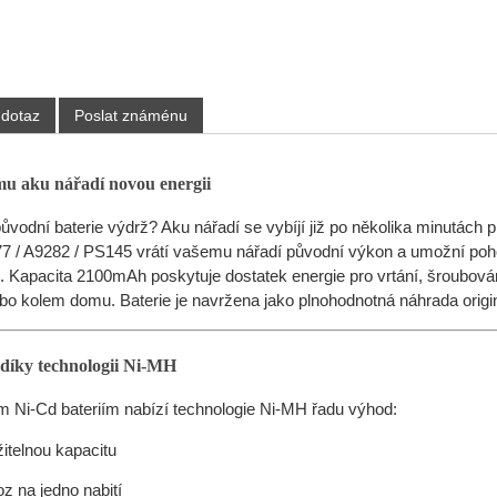
 dotaz
Poslat známénu
mu aku nářadí novou energii
původní baterie výdrž? Aku nářadí se vybíjí již po několika minutách
7 / A9282 / PS145 vrátí vašemu nářadí původní výkon a umožní poho
í. Kapacita 2100mAh poskytuje dostatek energie pro vrtání, šroubování
bo kolem domu. Baterie je navržena jako plnohodnotná náhrada origi
 díky technologii Ni-MH
ím Ni-Cd bateriím nabízí technologie Ni-MH řadu výhod:
itelnou kapacitu
z na jedno nabití