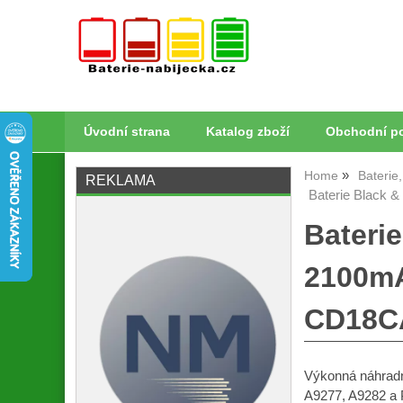
Úvodní strana
Katalog zboží
Obchodní p
Home
Baterie
REKLAMA
Baterie Black 
Bateri
2100mA
CD18CA
Výkonná náhradní
A9277, A9282 a P