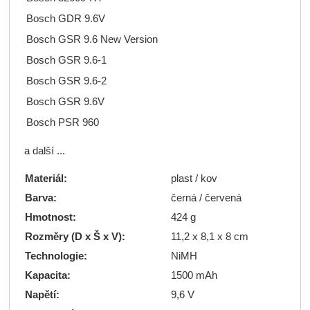
Bosch GDR 9.6V
Bosch GSR 9.6 New Version
Bosch GSR 9.6-1
Bosch GSR 9.6-2
Bosch GSR 9.6V
Bosch PSR 960
a další ...
Materiál:
plast / kov
Barva:
černá / červená
Hmotnost:
424 g
Rozměry (D x Š x V):
11,2 x 8,1 x 8 cm
Technologie:
NiMH
Kapacita:
1500 mAh
Napětí:
9,6 V