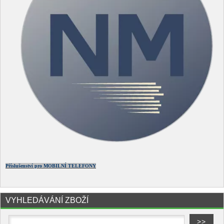
Příslušenství pro MOBILNÍ TELEFONY
VYHLEDÁVÁNÍ ZBOŽÍ