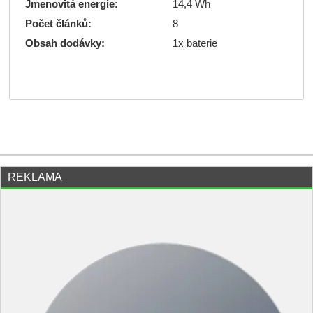
Jmenovitá energie:
14,4 Wh
Počet článků:
8
Obsah dodávky:
1x baterie
REKLAMA