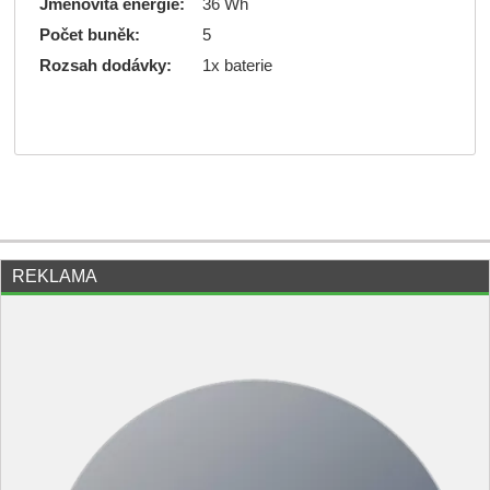
Jmenovitá energie:
36 Wh
Počet buněk:
5
Rozsah dodávky:
1x baterie
REKLAMA