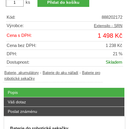
ks
Kód:
888202172
Výrobce:
Extensilo - SRN
1 498 Kč
Cena s DPH:
Cena bez DPH:
1 238 Kč
DPH:
21 %
Dostupnost:
Skladem
-
-
Baterie, akumulátory
Baterie do aku nářadí
Baterie pro
robotické sekačky
Popis
Váš dotaz
Poslat známénu
Baterie do robotické sekačky