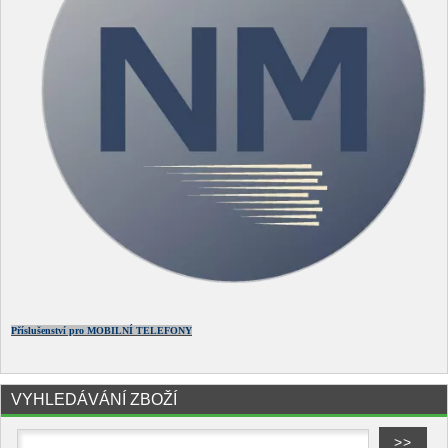
Příslušenství pro MOBILNÍ TELEFONY
VYHLEDÁVÁNÍ ZBOŽÍ