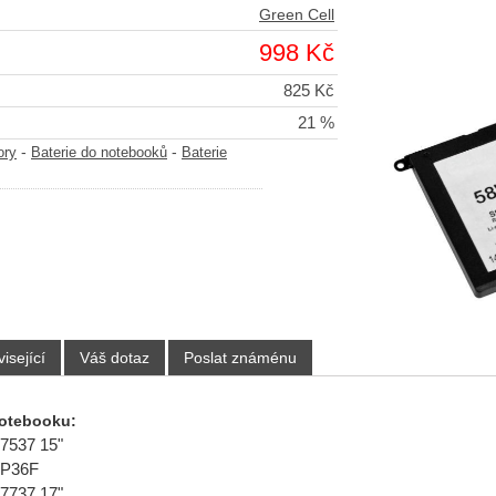
Green Cell
998 Kč
825 Kč
21 %
-
-
ory
Baterie do notebooků
Baterie
isející
Váš dotaz
Poslat známénu
notebooku:
 7537 15"
n P36F
 7737 17"