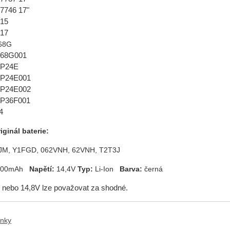
 7746 17"
 15
 17
P68G
 P68G001
n P24E
n P24E001
n P24E002
n P36F001
4
iginál baterie:
JM, Y1FGD, 062VNH, 62VNH, T2T3J
900mAh
Napětí:
14,4V
Typ:
Li-Ion
Barva:
černá
 nebo 14,8V lze považovat za shodné.
ánky