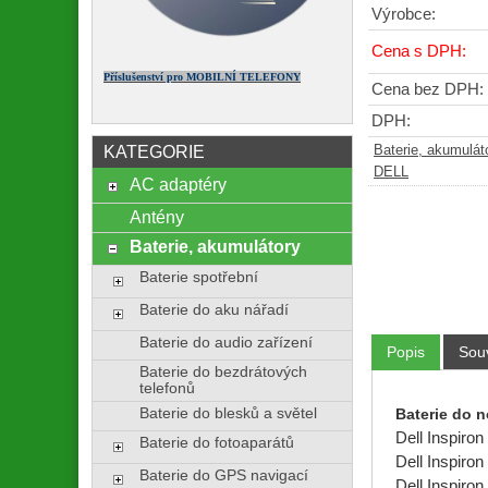
Výrobce:
Cena s DPH:
Příslušenství pro MOBILNÍ TELEFONY
Cena bez DPH:
DPH:
KATEGORIE
Baterie, akumulát
DELL
AC adaptéry
Antény
Baterie, akumulátory
Baterie spotřební
Baterie do aku nářadí
Baterie do audio zařízení
Popis
Souv
Baterie do bezdrátových
telefonů
Baterie do blesků a světel
Baterie do 
Dell Inspiron
Baterie do fotoaparátů
Dell Inspiro
Baterie do GPS navigací
Dell Inspiron