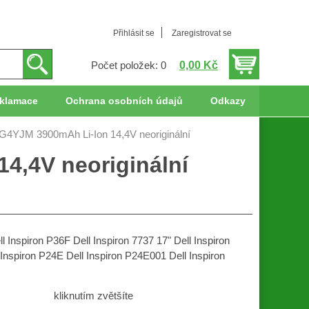
Přihlásit se
Zaregistrovat se
0,00 Kč
Počet položek: 0
klamace
Ochrana osobních údajů
Odkazy
l G4YJM 3900mAh Li-Ion 14,4V neoriginální
14,4V neoriginální
nspiron P36F Dell Inspiron 7737 17" Dell Inspiron
 Inspiron P24E Dell Inspiron P24E001 Dell Inspiron
kliknutím zvětšíte