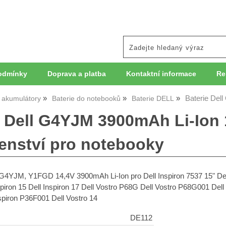
odmínky
Doprava a platba
Kontaktní informace
Re
Baterie Del
, akumulátory
Baterie do notebooků
Baterie DELL
e Dell G4YJM 3900mAh Li-Ion 
šenství pro notebooky
4YJM, Y1FGD 14,4V 3900mAh Li-Ion pro Dell Inspiron 7537 15" Dell I
spiron 15 Dell Inspiron 17 Dell Vostro P68G Dell Vostro P68G001 Dell
spiron P36F001 Dell Vostro 14
DE112