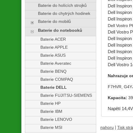
Baterie do holících strojků
Dell Inspiron
Dell Inspiron
Baterie do chytrých hodinek
Dell Inspiron
Baterie do mobilů
Dell Vostro 
Baterie do notebooků
Dell Vostro
Dell Inspiro
Baterie ACER
Dell Inspiro
Baterie APPLE
Dell Inspiro
Baterie ASUS
Dell Inspiro
Baterie Averatec
Dell Vostro 1
Baterie BENQ
Nahrazuje or
Baterie COMPAQ
F7HVR, G4Y
Baterie DELL
Baterie FUJITSU-SIEMENS
Kapacita:
3
Baterie HP
Napětí 14,4V
Baterie IBM
Baterie LENOVO
|
Baterie MSI
nahoru
Tisk str