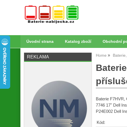
Úvodní strana
Katalog zboží
Obchodní p
Home
Baterie
REKLAMA
Bateri
příslu
Baterie F7HVR, G
7746 17" Dell In
P24E002 Dell In
Kód: