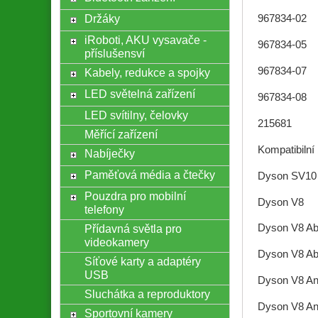
Držáky
967834-02
iRoboti, AKU vysavače -
967834-05
příslušensví
967834-07
Kabely, redukce a spojky
LED světelná zařízení
967834-08
LED svítilny, čelovky
215681
Měřící zařízení
Kompatibiln
Nabíječky
Paměťová média a čtečky
Dyson SV10
Pouzdra pro mobilní
Dyson V8
telefony
Přídavná světla pro
Dyson V8 Ab
videokamery
Dyson V8 Ab
Síťové karty a adaptéry
USB
Dyson V8 An
Sluchátka a reproduktory
Dyson V8 An
Sportovní kamery