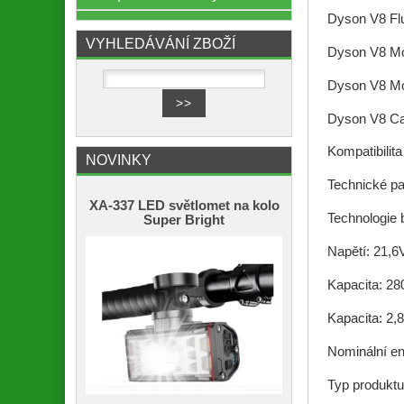
Dyson V8 Flu
VYHLEDÁVÁNÍ ZBOŽÍ
Dyson V8 Mo
Dyson V8 Mo
Dyson V8 Ca
Kompatibilit
NOVINKY
Technické p
XA-337 LED světlomet na kolo
Technologie b
Super Bright
Napětí: 21,6
Kapacita: 2
Kapacita: 2,
Nominální en
Typ produktu