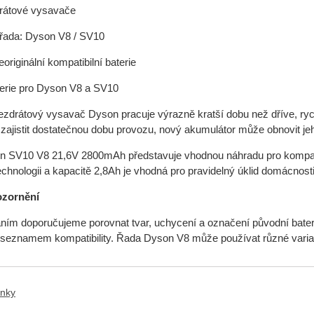
drátové vysavače
 řada: Dyson V8 / SV10
originální kompatibilní baterie
erie pro Dyson V8 a SV10
zdrátový vysavač Dyson pracuje výrazně kratší dobu než dříve, rych
 zajistit dostatečnou dobu provozu, nový akumulátor může obnovit jeh
n SV10 V8 21,6V 2800mAh představuje vhodnou náhradu pro kompati
echnologii a kapacitě 2,8Ah je vhodná pro pravidelný úklid domácnosti
ozornění
ním doporučujeme porovnat tvar, uchycení a označení původní bateri
eznamem kompatibility. Řada Dyson V8 může používat různé variant
ánky