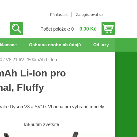
Přihlásit se
Zaregistrovat se
0,00 Kč
Počet položek: 0
klamace
Ochrana osobních údajů
Odkazy
0 / V8 21,6V 2800mAh Li-Ion
mAh Li-Ion pro
al, Fluffy
savače Dyson V8 a SV10. Vhodná pro vybrané modely
kliknutím zvětšíte