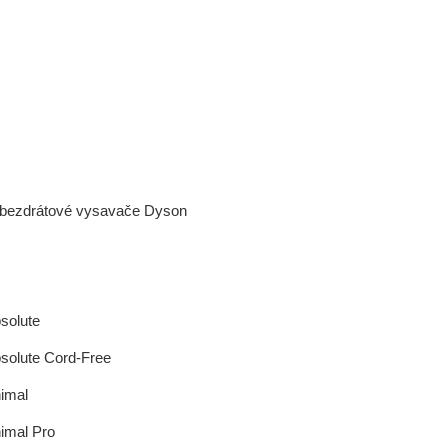
í bezdrátové vysavače Dyson
solute
solute Cord-Free
imal
imal Pro