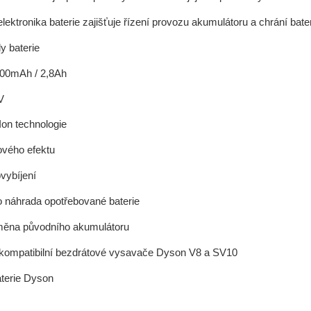
lektronika baterie zajišťuje řízení provozu akumulátoru a chrání bat
y baterie
800mAh / 2,8Ah
V
Ion technologie
ového efektu
vybíjení
o náhrada opotřebované baterie
měna původního akumulátoru
 kompatibilní bezdrátové vysavače Dyson V8 a SV10
terie Dyson