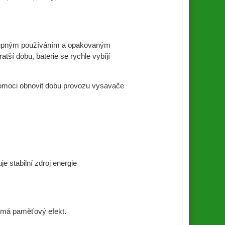
stupným používáním a opakovaným
ší dobu, baterie se rychle vybíjí
omoci obnovit dobu provozu vysavače
e stabilní zdroj energie
nemá paměťový efekt.