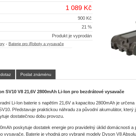
1 089 Kč
900 Kč
21 %
Produkt je vyprodán
-
ory
Baterie pro iRoboty a vysavače
 dotaz
Poslat známénu
on SV10 V8 21,6V 2800mAh Li-Ion pro bezdrátové vysavače
adní Li-Ion baterie s napětím 21,6V a kapacitou 2800mAh je určena
10. Představuje praktickou náhradu za původní akumulátor, který již 
tuje dostatečnou dobu provozu.
0mAh poskytuje dostatek energie pro pravidelný úklid domácnosti a
ho vysavače. Baterie je vhodná pro vybrané modely Dyson V8 Absolut