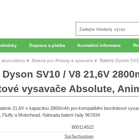
odmínky
Doprava a platba
Kontaktní informace
Re
Baterie Dyson SV1
, akumulátory
Baterie pro iRoboty a vysavače
e Dyson SV10 / V8 21,6V 2800
tové vysavače Absolute, Anim
baterie 21,6V s kapacitou 2800mAh pro kompatibilní bezdrátové vy
, Fluffy a Motorhead. Náhrada baterií řady 967834
800114522
TopTechnology