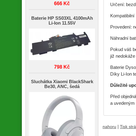
666 Kč
Určení: bez
Kompatibilní
Baterie HP SS03XL 4100mAh
Li-Ion 11.55V
Provedení: ne
Náhradní bat
Pokud váš be
již nedokáže
798 Kč
Baterie Dyso
Díky Li-Ion t
Sluchátka Xiaomi BlackShark
Důležité up
Be30, ANC, šedá
Před objedná
a uvedeným s
|
nahoru
Tisk str