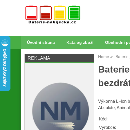
Úvodní strana
Katalog zboží
Obchodní p
Home
Baterie
REKLAMA
Bateri
bezdrá
Výkonná Li-Ion 
Absolute, Animal
Kód:
Výrobce: