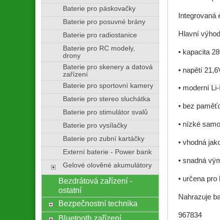
Baterie pro páskovačky
Integrovaná e
Baterie pro posuvné brány
Hlavní výhod
Baterie pro radiostanice
Baterie pro RC modely,
• kapacita 2
drony
Baterie pro skenery a datová
• napětí 21,6
zařízení
Baterie pro sportovní kamery
• moderní Li-
Baterie pro stereo sluchátka
• bez paměť
Baterie pro stimulátor svalů
• nízké samo
Baterie pro vysílačky
Baterie pro zubní kartáčky
• vhodná jak
Externí baterie - Power bank
• snadná vý
Gelové olověné akumulátory
• určena pro
Bezdrátová zařízení -
ostatní
Nahrazuje ba
Bezpečnostní technika
967834
Bluetooth zařízení