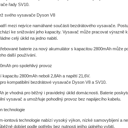
vače řady SV10.
rž svého vysavače Dyson V8
patří mezi nejvíce namáhané součásti bezdrátového vysavače. Po
chází ke snižování jeho kapacity. Vysavač může pracovat výrazně krat
ládne celý úklid na jedno nabití.
řebované baterie za nový akumulátor s kapacitou 2800mAh může p
jeho další používání.
0mAh pro spolehlivý provoz
zí kapacitu 2800mAh neboli 2,8Ah a napětí 21,6V.
pro kompatibilní bezdrátové vysavače Dyson V8 a SV10.
h je vhodná pro běžný i pravidelný úklid domácnosti. Baterie poskytuj
ilní vysavač a umožňuje pohodlný provoz bez napájecího kabelu.
on technologie
ium-iontová technologie nabízí vysoký výkon, nízké samovybíjení a 
růběžně dobíjet podle potřeby bez nutnosti jejího úplného vybití.