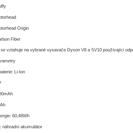
ffy
torhead
torhead Origin
rbon Fiber
a se vztahuje na vybrané vysavače Dyson V8 a SV10 používající odpov
arametry
aterie: Li-Ion
V
800mAh
8Ah
ergie: 60,48Wh
: náhradní akumulátor