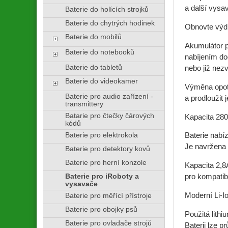
a další vysa
Baterie do holících strojků
Baterie do chytrých hodinek
Obnovte výd
Baterie do mobilů
Akumulátor 
Baterie do notebooků
nabíjením do
Baterie do tabletů
nebo již nezv
Baterie do videokamer
Výměna opot
Baterie pro audio zařízení -
a prodloužit 
transmittery
Batarie pro čtečky čárových
Kapacita 280
kódů
Baterie pro elektrokola
Baterie nabí
Je navržena 
Baterie pro detektory kovů
Baterie pro herní konzole
Kapacita 2,8A
Baterie pro iRoboty a
pro kompatib
vysavače
Moderní Li-I
Baterie pro měřící přístroje
Baterie pro obojky psů
Použitá lith
Baterie pro ovladače strojů
Baterii lze p