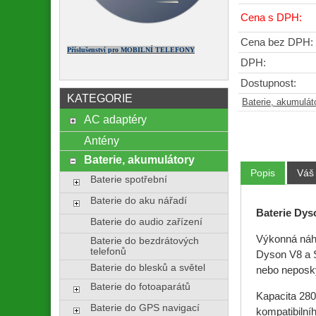
Cena s DPH:
Cena bez DPH:
Příslušenství pro MOBILNÍ TELEFONY
DPH:
Dostupnost:
KATEGORIE
Baterie, akumulát
AC adaptéry
Antény
Baterie, akumulátory
Popis
Váš
Baterie spotřební
Baterie do aku nářadí
Baterie Dys
Baterie do audio zařízení
Výkonná náhr
Baterie do bezdrátových
telefonů
Dyson V8 a SV
Baterie do blesků a světel
nebo neposky
Baterie do fotoaparátů
Kapacita 280
Baterie do GPS navigací
kompatibilní