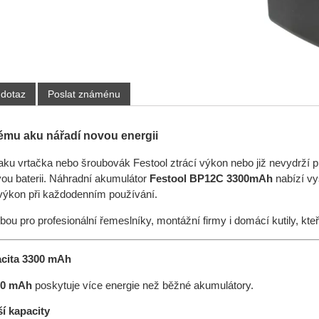
 dotaz
Poslat známénu
ému aku nářadí novou energii
ku vrtačka nebo šroubovák Festool ztrácí výkon nebo již nevydrží pr
vou baterii. Náhradní akumulátor
Festool BP12C 3300mAh
nabízí vy
 výkon při každodenním používání.
lbou pro profesionální řemeslníky, montážní firmy i domácí kutily, kte
cita 3300 mAh
00 mAh
poskytuje více energie než běžné akumulátory.
í kapacity