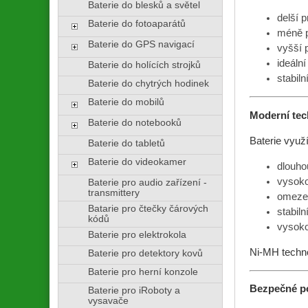
Baterie do blesků a světel
delší p
Baterie do fotoaparátů
méně pr
Baterie do GPS navigací
vyšší p
ideální
Baterie do holících strojků
stabiln
Baterie do chytrých hodinek
Baterie do mobilů
Moderní tec
Baterie do notebooků
Baterie využí
Baterie do tabletů
Baterie do videokamer
dlouho
vysoko
Baterie pro audio zařízení -
transmittery
omezen
Batarie pro čtečky čárových
stabiln
kódů
vysoko
Baterie pro elektrokola
Ni-MH techno
Baterie pro detektory kovů
Baterie pro herní konzole
Bezpečné p
Baterie pro iRoboty a
vysavače