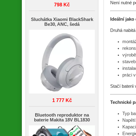
Není nutné p
798 Kč
Ideální jako
Sluchátka Xiaomi BlackShark
Be30, ANC, šedá
Druhá nabitá
montáž
rekons
výrobě
staveb
instala
práci v
Stačí baterii
1 777 Kč
Technické p
Typ ba
Bluetooth reproduktor na
baterie Makita 18V BL1830
Napětí
Kapaci
Energi