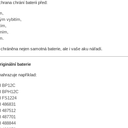
hrana chrání baterii před:
m,
ým vybitím,
tím,
ením,
m.
 chráněna nejen samotná baterie, ale i vaše aku nářadí.
iginální baterie
nahrazuje například:
ol BP12C
ol BPH12C
l FS1224
l 486831
l 487512
l 487701
l 488844