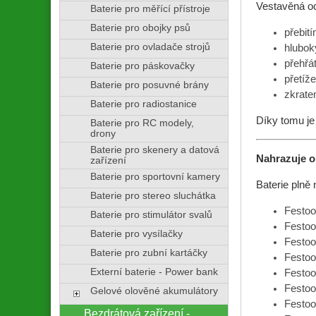
Vestavěná oc
Baterie pro měřící přístroje
Baterie pro obojky psů
přebití
Baterie pro ovladače strojů
hlubok
přehřá
Baterie pro páskovačky
přetíž
Baterie pro posuvné brány
zkrate
Baterie pro radiostanice
Díky tomu je
Baterie pro RC modely,
drony
Baterie pro skenery a datová
Nahrazuje or
zařízení
Baterie pro sportovní kamery
Baterie plně 
Baterie pro stereo sluchátka
Festo
Baterie pro stimulátor svalů
Festo
Baterie pro vysílačky
Festoo
Baterie pro zubní kartáčky
Festoo
Externí baterie - Power bank
Festoo
Festoo
Gelové olověné akumulátory
Festoo
Bezdrátová zařízení -