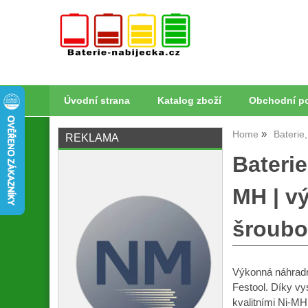
Úvodní strana
Katalog zboží
Obchodní p
Home
Baterie
REKLAMA
Bateri
MH | v
šroubo
Výkonná náhradní
Festool. Díky vy
kvalitními Ni-MH