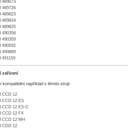
l 489073
l 489726
l 489823
l 489824
l 489825
l 490358
l 490359
l 490592
l 490889
l 491150
 zařízení
 kompatibilní například s těmito stroji:
l CCD 12
ol CCD 12 ES
ol CCD 12 ES-C
l CCD 12 FX
ol CCD 12 MH
l CDD 12