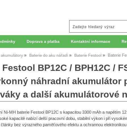
odmínky
Doprava a platba
Kontaktní informace
Re
Baterie F
, akumulátory
Baterie do aku nářadí
Baterie Festool
e Festool BP12C / BPH12C / 
ýkonný náhradní akumulátor p
váky a další akumulátorové n
 Ni-MH baterie Festool BP12C s kapacitou 3300 mAh a napětím 12 V 
soké kapacitě nabízí delší pracovní dobu, stabilní výkon i při vysok
 články bez výrazného paměťového efektu a ochrannou elektronikou pro