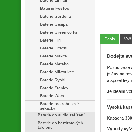
Baterie Einhell
Baterie Festool
Baterie Gardena
Baterie Gesipa
Baterie Greenworks
Popis
Váš
Baterie Hilti
Baterie Hitachi
Dodejte sv
Baterie Makita
Baterie Metabo
Pokud vaše a
Baterie Milwaukee
je čas na no
Baterie Ryobi
a spolehlivý
Baterie Stanley
Je ideální vo
Baterie Worx
Baterie pro robotické
Vysoká kapa
sekačky
Baterie do audio zařízení
Kapacita
33
Baterie do bezdrátových
telefonů
Výhody vyšš