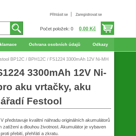
Přihlásit se
Zaregistrovat se
0,00 Kč
Počet položek: 0
klamace
Ochrana osobních údajů
Odkazy
estool BP12C / BPH12C / FS1224 3300mAh 12V Ni-MH
FS1224 3300mAh 12V Ni-
ro aku vrtačky, aku
ářadí Festool
představuje kvalitní náhradu originálních akumulátorů
ém zatížení a dlouhou životnost. Akumulátor je vybaven
ti přebití, přehřátí a zkratu.