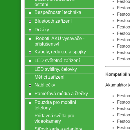
Festoo
ostatní
Festoo
Bezpečnostní technika
Festoo
Bluetooth zařízení
Festoo
Festoo
Držáky
Festoo
iRoboti, AKU vysavače -
Festoo
příslušensví
Festoo
Kabely, redukce a spojky
Festoo
Festoo
LED světelná zařízení
LED svítilny, čelovky
Kompatibilní
Měřící zařízení
Nabíječky
Akumulátor je
Paměťová média a čtečky
Festoo
Pouzdra pro mobilní
Festo
telefony
Festo
Festoo
Přídavná světla pro
videokamery
Festo
Festoo
Síťové karty a adaptéry