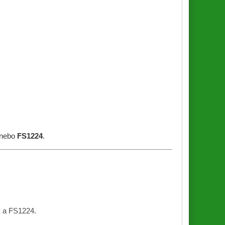
nebo
FS1224
.
C a FS1224.