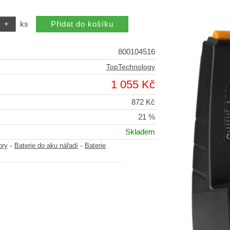
ks
800104516
TopTechnology
1 055 Kč
872 Kč
21 %
Skladem
-
-
ory
Baterie do aku nářadí
Baterie