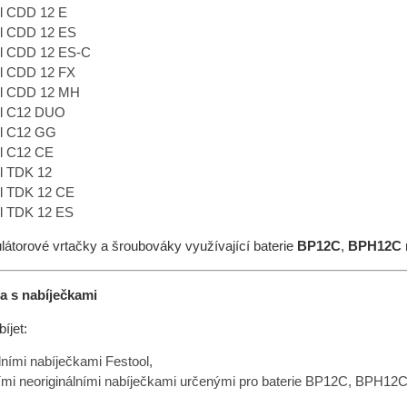
l CDD 12 E
ol CDD 12 ES
ol CDD 12 ES-C
l CDD 12 FX
ol CDD 12 MH
ol C12 DUO
ol C12 GG
l C12 CE
l TDK 12
l TDK 12 CE
l TDK 12 ES
ulátorové vrtačky a šroubováky využívající baterie
BP12C
,
BPH12C
ta s nabíječkami
bíjet:
lními nabíječkami Festool,
ními neoriginálními nabíječkami určenými pro baterie BP12C, BPH12