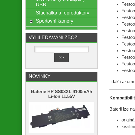
USB
Festoo
Festo
Sluchátka a reproduktory
Festo
Sportovní kamery
Festoo
Festo
VYHLEDÁVÁNÍ ZBOŽÍ
Festo
Festo
Festoo
Festoo
Festoo
Festoo
NOVINKY
i další akum
Baterie HP SS03XL 4100mAh
Li-Ion 11.55V
Kompatibili
Baterii lze na
originá
kvalit