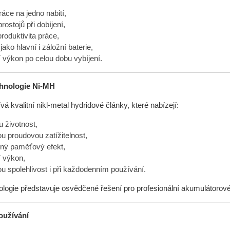
ráce na jedno nabití,
ostojů při dobíjení,
roduktivita práce,
 jako hlavní i záložní baterie,
í výkon po celou dobu vybíjení.
hnologie Ni-MH
vá kvalitní nikl-metal hydridové články, které nabízejí:
u životnost,
u proudovou zatížitelnost,
ý paměťový efekt,
í výkon,
u spolehlivost i při každodenním používání.
logie představuje osvědčené řešení pro profesionální akumulátorové
oužívání