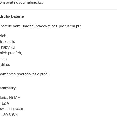
ořizovat novou nabíječku.
 druhá baterie
 baterie vám umožní pracovat bez přerušení při:
ích,
trukcích,
 nábytku,
ních pracích,
cích,
 dílně.
 vyměnit a pokračovat v práci.
arametry
terie: Ni-MH
:
12 V
ta:
3300 mAh
e:
39,6 Wh