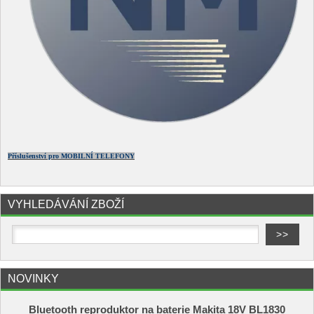
Příslušenství pro MOBILNÍ TELEFONY
VYHLEDÁVÁNÍ ZBOŽÍ
NOVINKY
Bluetooth reproduktor na baterie Makita 18V BL1830