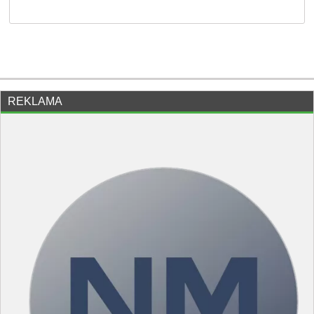
REKLAMA