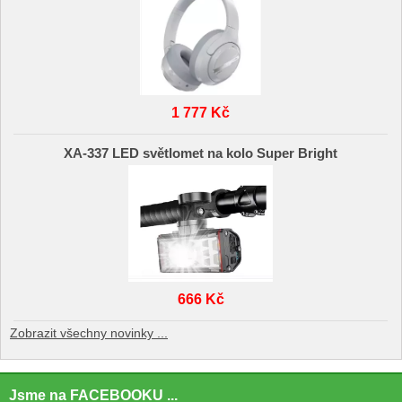
1 777 Kč
XA-337 LED světlomet na kolo Super Bright
666 Kč
Zobrazit všechny novinky ...
Jsme na FACEBOOKU ...