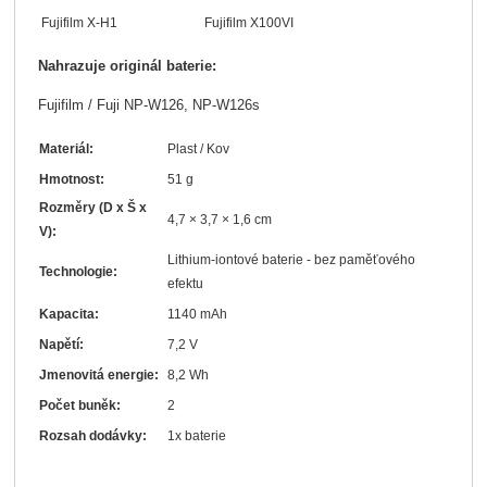
Fujifilm X-H1
Fujifilm X100VI
Nahrazuje originál baterie:
Fujifilm / Fuji NP-W126, NP-W126s
Materiál:
Plast / Kov
Hmotnost:
51 g
Rozměry (D x Š x
4,7 × 3,7 × 1,6 cm
V):
Lithium-iontové baterie - bez paměťového
Technologie:
efektu
Kapacita:
1140 mAh
Napětí:
7,2 V
Jmenovitá energie:
8,2 Wh
Počet buněk:
2
Rozsah dodávky:
1x baterie