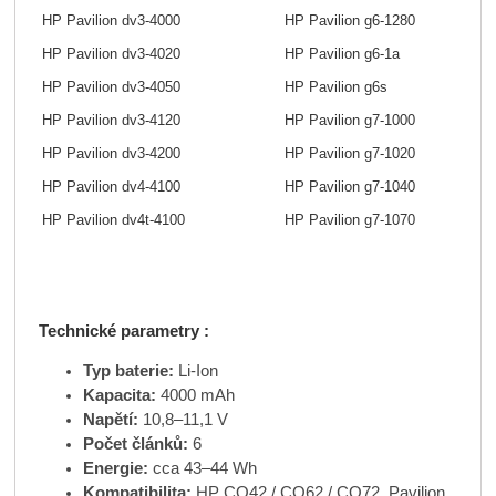
HP Pavilion dv3-4000
HP Pavilion g6-1280
HP Pavilion dv3-4020
HP Pavilion g6-1a
HP Pavilion dv3-4050
HP Pavilion g6s
HP Pavilion dv3-4120
HP Pavilion g7-1000
HP Pavilion dv3-4200
HP Pavilion g7-1020
HP Pavilion dv4-4100
HP Pavilion g7-1040
HP Pavilion dv4t-4100
HP Pavilion g7-1070
Technické parametry :
Typ baterie:
Li-Ion
Kapacita:
4000 mAh
Napětí:
10,8–11,1 V
Počet článků:
6
Energie:
cca 43–44 Wh
Kompatibilita:
HP CQ42 / CQ62 / CQ72, Pavilion