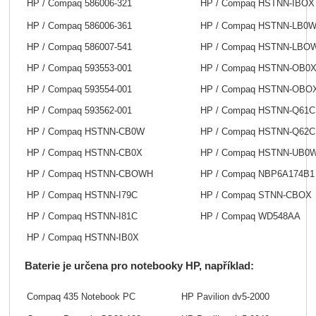
HP / Compaq 586006-321
HP / Compaq HSTNN-IBOX
HP / Compaq 586006-361
HP / Compaq HSTNN-LB0
HP / Compaq 586007-541
HP / Compaq HSTNN-LBO
HP / Compaq 593553-001
HP / Compaq HSTNN-OB0
HP / Compaq 593554-001
HP / Compaq HSTNN-OBO
HP / Compaq 593562-001
HP / Compaq HSTNN-Q61C
HP / Compaq HSTNN-CB0W
HP / Compaq HSTNN-Q62C
HP / Compaq HSTNN-CB0X
HP / Compaq HSTNN-UB0
HP / Compaq HSTNN-CBOWH
HP / Compaq NBP6A174B1
HP / Compaq HSTNN-I79C
HP / Compaq STNN-CBOX
HP / Compaq HSTNN-I81C
HP / Compaq WD548AA
HP / Compaq HSTNN-IB0X
Baterie je určena pro notebooky HP, například:
Compaq 435 Notebook PC
HP Pavilion dv5-2000