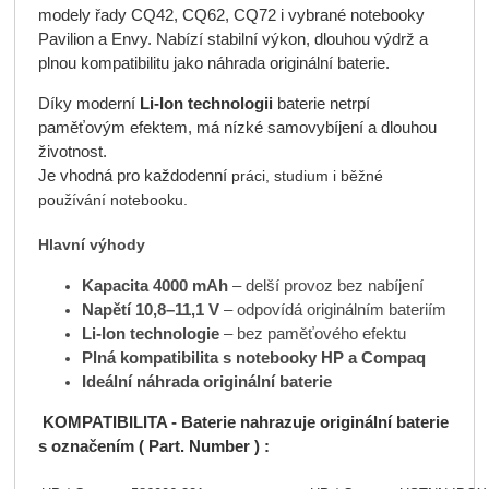
modely řady CQ42, CQ62, CQ72 i vybrané notebooky
Pavilion a Envy. Nabízí stabilní výkon, dlouhou výdrž a
plnou kompatibilitu jako náhrada originální baterie.
Díky moderní
Li-Ion technologii
baterie netrpí
paměťovým efektem, má nízké samovybíjení a dlouhou
životnost.
Je vhodná pro každodenní
práci, studium i běžné
používání notebooku.
Hlavní výhody
Kapacita 4000 mAh
– delší provoz bez nabíjení
Napětí 10,8–11,1 V
– odpovídá originálním bateriím
Li-Ion technologie
– bez paměťového efektu
Plná kompatibilita s notebooky HP a Compaq
Ideální náhrada originální baterie
KOMPATIBILITA -
Baterie nahrazuje originální baterie
s označením ( Part. Number ) :