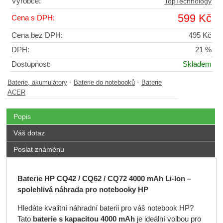
Výrobce:
TopTechnology
599 Kč
Cena s DPH:
Cena bez DPH:
495 Kč
DPH:
21 %
Dostupnost:
Skladem
-
-
Baterie, akumulátory
Baterie do notebooků
Baterie
ACER
Popis
Váš dotaz
Poslat známénu
Baterie HP CQ42 / CQ62 / CQ72 4000 mAh Li-Ion –
spolehlivá náhrada pro notebooky HP
Hledáte kvalitní náhradní baterii pro váš notebook HP?
Tato
baterie s kapacitou 4000 mAh
je ideální volbou pro