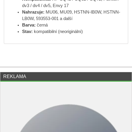
dv3 / dv4 / dv5, Envy 17
Nahrazuje:
MU06, MU09, HSTNN-IB0W, HSTNN-
LB0W, 593553-001 a další
Barva:
černá
Stav:
kompatibilní (neoriginální)
REKLAMA