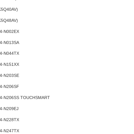
K5Q40AV)
K5Q48AV)
14-N002EX
14-N013SA
14-N044TX
14-N151XX
14-N203SE
14-N206SF
n 14-N206SS TOUCHSMART
14-N209EJ
14-N228TX
14-N247TX