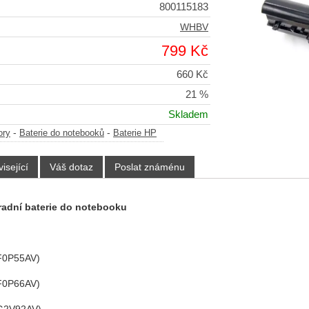
800115183
WHBV
799 Kč
660 Kč
21 %
Skladem
-
-
ory
Baterie do notebooků
Baterie HP
isející
Váš dotaz
Poslat známénu
radní baterie do notebooku
F0P55AV)
F0P66AV)
G2V92AV)