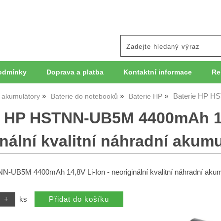
odmínky
Doprava a platba
Kontaktní informace
Re
Baterie HP HS
, akumulátory
Baterie do notebooků
Baterie HP
e HP HSTNN-UB5M 4400mAh 14
inální kvalitní náhradní akum
N-UB5M 4400mAh 14,8V Li-Ion - neoriginální kvalitní náhradní akum
ks