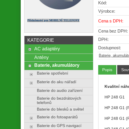
Kód:
Výrobce:
Příslušenství pro MOBILNÍ TELEFONY
Cena s DPH:
Cena bez DPH:
DPH:
KATEGORIE
Dostupnost:
AC adaptéry
Baterie, akumulát
Antény
Baterie, akumulátory
Popis
Souv
Baterie spotřební
Baterie do aku nářadí
Kvalitní náh
Baterie do audio zařízení
HP 248 G1
Baterie do bezdrátových
telefonů
HP 248 G1 (
Baterie do blesků a světel
Baterie do fotoaparátů
HP 248 G1 (
Baterie do GPS navigací
HP 248 G1 (