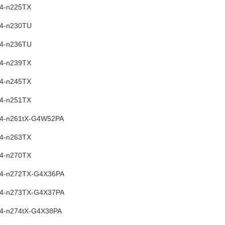
14-n225TX
14-n230TU
14-n236TU
14-n239TX
14-n245TX
14-n251TX
 14-n261tX-G4W52PA
14-n263TX
14-n270TX
 14-n272TX-G4X36PA
 14-n273TX-G4X37PA
 14-n274tX-G4X38PA