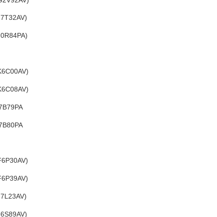
J7T32AV)
G0R84PA)
K6C00AV)
K6C08AV)
J7B79PA
J7B80PA
F6P30AV)
F6P39AV)
J7L23AV)
J6S89AV)