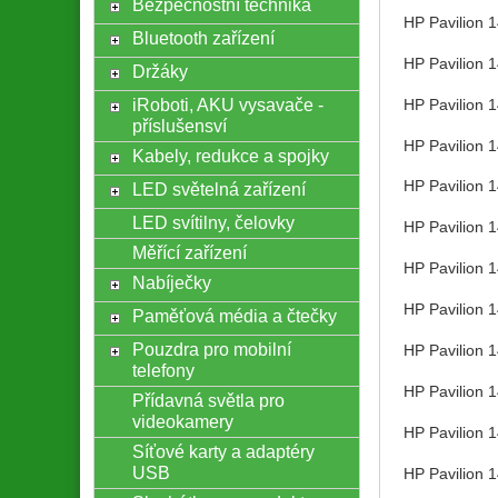
Bezpečnostní technika
HP Pavilion 
Bluetooth zařízení
HP Pavilion 
Držáky
iRoboti, AKU vysavače -
HP Pavilion 
příslušensví
HP Pavilion 
Kabely, redukce a spojky
HP Pavilion 
LED světelná zařízení
LED svítilny, čelovky
HP Pavilion 
Měřící zařízení
HP Pavilion 
Nabíječky
HP Pavilion 
Paměťová média a čtečky
Pouzdra pro mobilní
HP Pavilion 
telefony
HP Pavilion 
Přídavná světla pro
videokamery
HP Pavilion 
Síťové karty a adaptéry
USB
HP Pavilion 