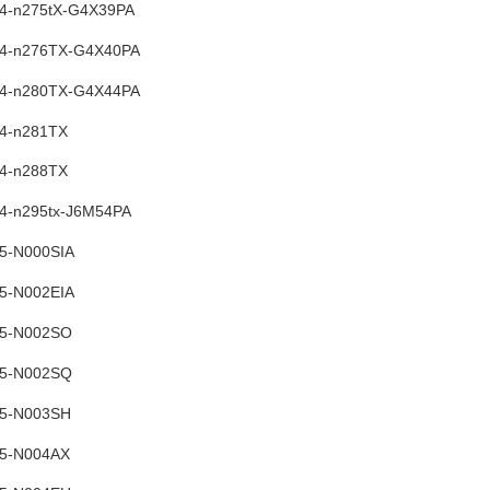
 14-n275tX-G4X39PA
 14-n276TX-G4X40PA
 14-n280TX-G4X44PA
14-n281TX
14-n288TX
14-n295tx-J6M54PA
15-N000SIA
15-N002EIA
 15-N002SO
 15-N002SQ
 15-N003SH
15-N004AX