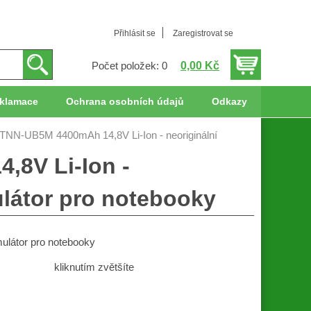
Přihlásit se
Zaregistrovat se
0,00 Kč
Počet položek: 0
klamace
Ochrana osobních údajů
Odkazy
TNN-UB5M 4400mAh 14,8V Li-Ion - neoriginální
,8V Li-Ion -
ulátor pro notebooky
ulátor pro notebooky
kliknutím zvětšíte