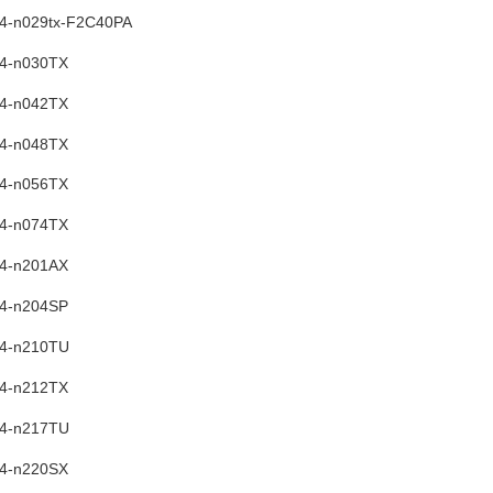
14-n029tx-F2C40PA
14-n030TX
14-n042TX
14-n048TX
14-n056TX
14-n074TX
14-n201AX
14-n204SP
14-n210TU
14-n212TX
14-n217TU
14-n220SX