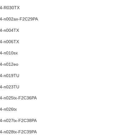
14-R030TX
 14-n002ax-F2C29PA
14-n004TX
14-n006TX
14-n010sx
14-n012eo
14-n019TU
14-n023TU
14-n025tx-F2C36PA
14-n026tx
14-n027tx-F2C38PA
14-n028tx-F2C39PA