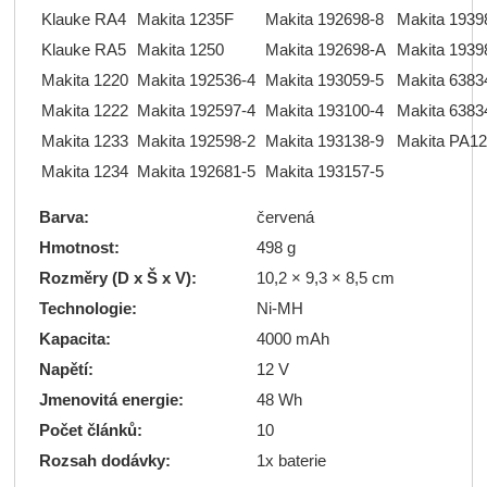
Klauke RA4
Makita 1235F
Makita 192698-8
Makita 1939
Klauke RA5
Makita 1250
Makita 192698-A
Makita 1939
Makita 1220
Makita 192536-4
Makita 193059-5
Makita 6383
Makita 1222
Makita 192597-4
Makita 193100-4
Makita 6383
Makita 1233
Makita 192598-2
Makita 193138-9
Makita PA12
Makita 1234
Makita 192681-5
Makita 193157-5
Barva:
červená
Hmotnost:
498 g
Rozměry (D x Š x V):
10,2 × 9,3 × 8,5 cm
Technologie:
Ni-MH
Kapacita:
4000 mAh
Napětí:
12 V
Jmenovitá energie:
48 Wh
Počet článků:
10
Rozsah dodávky:
1x baterie