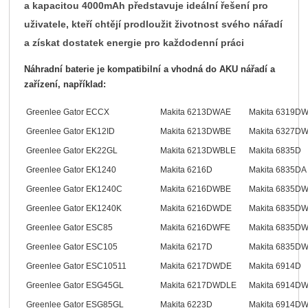
a kapacitou 4000mAh představuje ideální řešení pro
uživatele, kteří chtějí prodloužit životnost svého nářadí
a získat dostatek energie pro každodenní práci
Náhradní baterie je kompatibilní a vhodná do AKU nářadí a
zařízení, například:
Greenlee Gator ECCX
Makita 6213DWAE
Makita 6319D
Greenlee Gator EK12ID
Makita 6213DWBE
Makita 6327D
Greenlee Gator EK22GL
Makita 6213DWBLE
Makita 6835D
Greenlee Gator EK1240
Makita 6216D
Makita 6835DA
Greenlee Gator EK1240C
Makita 6216DWBE
Makita 6835D
Greenlee Gator EK1240K
Makita 6216DWDE
Makita 6835D
Greenlee Gator ESC85
Makita 6216DWFE
Makita 6835D
Greenlee Gator ESC105
Makita 6217D
Makita 6835D
Greenlee Gator ESC10511
Makita 6217DWDE
Makita 6914D
Greenlee Gator ESG45GL
Makita 6217DWDLE
Makita 6914D
Greenlee Gator ESG85GL
Makita 6223D
Makita 6914D