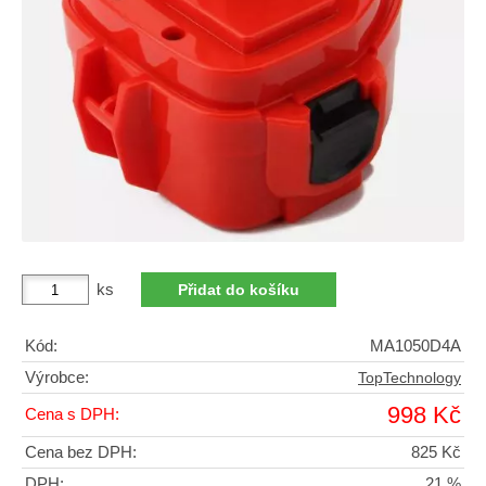
ks
Kód:
MA1050D4A
Výrobce:
TopTechnology
998 Kč
Cena s DPH:
Cena bez DPH:
825 Kč
DPH:
21 %