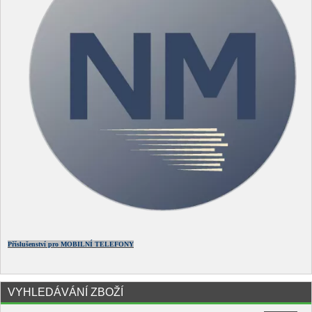
Příslušenství pro MOBILNÍ TELEFONY
VYHLEDÁVÁNÍ ZBOŽÍ