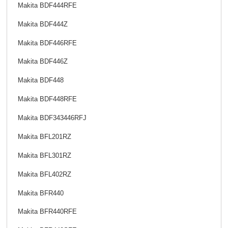
Makita BDF444RFE
Makita BDF444Z
Makita BDF446RFE
Makita BDF446Z
Makita BDF448
Makita BDF448RFE
Makita BDF343446RFJ
Makita BFL201RZ
Makita BFL301RZ
Makita BFL402RZ
Makita BFR440
Makita BFR440RFE