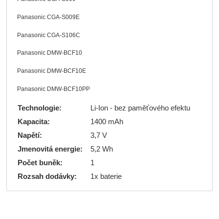
Panasonic CGA-S009E
Panasonic CGA-S106C
Panasonic DMW-BCF10
Panasonic DMW-BCF10E
Panasonic DMW-BCF10PP
Technologie:
Li-Ion - bez paměťového efektu
Kapacita:
1400 mAh
Napětí:
3,7 V
Jmenovitá energie:
5,2 Wh
Počet buněk:
1
Rozsah dodávky:
1x baterie