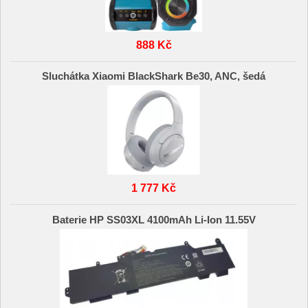
888 Kč
Sluchátka Xiaomi BlackShark Be30, ANC, šedá
1 777 Kč
Baterie HP SS03XL 4100mAh Li-Ion 11.55V