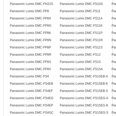
Panasonic Lumix DMC-FH22S
Panasonic Lumix DMC-FS10S
Pa
Panasonic Lumix DMC-FP8
Panasonic Lumix DMC-FS11
Pa
Panasonic Lumix DMC-FP8A
Panasonic Lumix DMC-FS11A
Pa
Panasonic Lumix DMC-FP8G
Panasonic Lumix DMC-FS11K
Pa
Panasonic Lumix DMC-FP8K
Panasonic Lumix DMC-FS11P
Pa
Panasonic Lumix DMC-FP8N
Panasonic Lumix DMC-FS11R
Pa
Panasonic Lumix DMC-FP8P
Panasonic Lumix DMC-FS11S
Pa
Panasonic Lumix DMC-FP8R
Panasonic Lumix DMC-FS12
Pa
Panasonic Lumix DMC-FP8S
Panasonic Lumix DMC-FS15
Pa
Panasonic Lumix DMC-FP8V
Panasonic Lumix DMC-FS15A
Pa
Panasonic Lumix DMC-FS4
Panasonic Lumix DMC-FS15EB-A
Pa
Panasonic Lumix DMC-FS4EB
Panasonic Lumix DMC-FS15EB-K
Pa
Panasonic Lumix DMC-FS4EF
Panasonic Lumix DMC-FS15EB-S
Pa
Panasonic Lumix DMC-FS4EG
Panasonic Lumix DMC-FS15EG-A
Pa
Panasonic Lumix DMC-FS4EP
Panasonic Lumix DMC-FS15EG-K
Pa
Panasonic Lumix DMC-FS4GC
Panasonic Lumix DMC-FS15EG-S
Pa