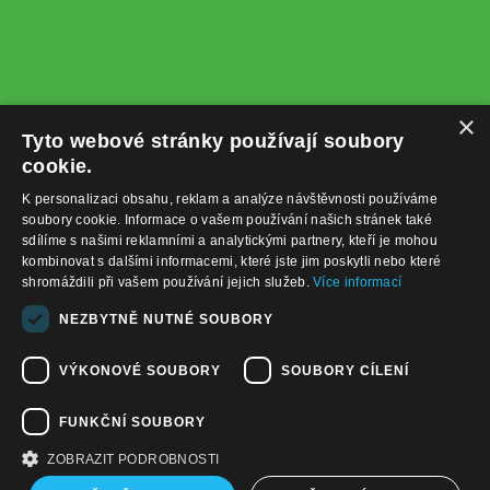
×
Tyto webové stránky používají soubory
cookie.
K personalizaci obsahu, reklam a analýze návštěvnosti používáme
soubory cookie. Informace o vašem používání našich stránek také
sdílíme s našimi reklamními a analytickými partnery, kteří je mohou
kombinovat s dalšími informacemi, které jste jim poskytli nebo které
shromáždili při vašem používání jejich služeb.
Více informací
+420732122225
NEZBYTNĚ NUTNÉ SOUBORY
obchod@baterie-nabijecka.cz
VÝKONOVÉ SOUBORY
SOUBORY CÍLENÍ
Navigace
FUNKČNÍ SOUBORY
Úvodní strana
Katalog zboží
ZOBRAZIT PODROBNOSTI
Nákupní košík
Obchodní podmínky