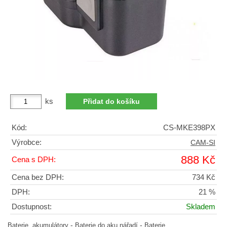
ks
Kód:
CS-MKE398PX
Výrobce:
CAM-SI
888 Kč
Cena s DPH:
Cena bez DPH:
734 Kč
DPH:
21 %
Dostupnost:
Skladem
-
-
Baterie, akumulátory
Baterie do aku nářadí
Baterie