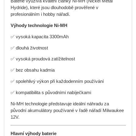
Baterie využívá kvalitní články Ni-MH (Nickel Metal
Hydride), které jsou dlouhodobě prověřené v
profesionálním i hobby nářadí.
Výhody technologie Ni-MH
✅ vysoká kapacita 3300mAh
✅ dlouhá životnost
✅ vysoká proudová zatížitelnost
✅ bez obsahu kadmia
✅ spolehlivý výkon při každodenním používání
✅ kompatibilita s původními nabíječkami
Ni-MH technologie představuje ideální náhradu za
původní akumulátory používané v řadě nářadí Milwaukee
12V.
Hlavní výhody baterie