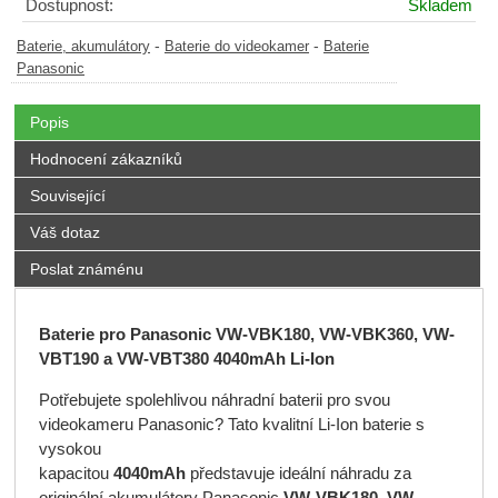
Dostupnost:
Skladem
-
-
Baterie, akumulátory
Baterie do videokamer
Baterie
Panasonic
Popis
Hodnocení zákazníků
Související
Váš dotaz
Poslat známénu
Baterie pro Panasonic VW-VBK180, VW-VBK360, VW-
VBT190 a VW-VBT380 4040mAh Li-Ion
Potřebujete spolehlivou náhradní baterii pro svou
videokameru Panasonic? Tato kvalitní Li-Ion baterie s
vysokou
kapacitou
4040mAh
představuje ideální náhradu za
originální akumulátory Panasonic
VW-VBK180, VW-