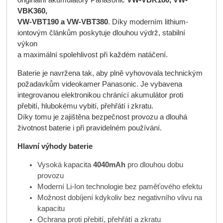
VBK360,
VW-VBT190 a VW-VBT380
. Díky moderním lithium-
iontovým článkům poskytuje dlouhou výdrž, stabilní
výkon
a maximální spolehlivost při každém natáčení.
Baterie je navržena tak, aby plně vyhovovala technickým
požadavkům videokamer Panasonic. Je vybavena
integrovanou elektronikou chránící akumulátor proti
přebití, hlubokému vybití, přehřátí i zkratu.
Díky tomu je zajištěna bezpečnost provozu a dlouhá
životnost baterie i při pravidelném používání.
Hlavní výhody baterie
Vysoká kapacita
4040mAh
pro dlouhou dobu
provozu
Moderní Li-Ion technologie bez paměťového efektu
Možnost dobíjení kdykoliv bez negativního vlivu na
kapacitu
Ochrana proti přebití, přehřátí a zkratu