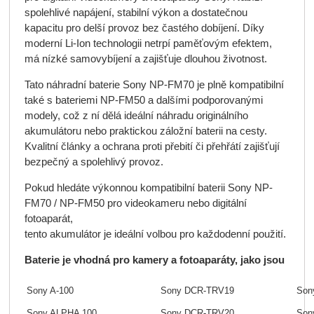
spolehlivé napájení, stabilní výkon a dostatečnou
kapacitu pro delší provoz bez častého dobíjení. Díky
moderní Li-Ion technologii netrpí paměťovým efektem,
má nízké samovybíjení a zajišťuje dlouhou životnost.
Tato náhradní baterie Sony NP-FM70 je plně kompatibilní
také s bateriemi NP-FM50 a dalšími podporovanými
modely, což z ní dělá ideální náhradu originálního
akumulátoru nebo praktickou záložní baterii na cesty.
Kvalitní články a ochrana proti přebití či přehřátí zajišťují
bezpečný a spolehlivý provoz.
Pokud hledáte výkonnou kompatibilní baterii Sony NP-
FM70 / NP-FM50 pro videokameru nebo digitální
fotoaparát,
tento akumulátor je ideální volbou pro každodenní použití.
Baterie je vhodná pro kamery a fotoaparáty, jako jsou
Sony A-100
Sony DCR-TRV19
Son
Sony ALPHA 100
Sony DCR-TRV20
Son