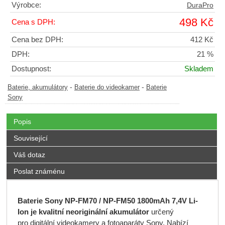
Výrobce:
DuraPro
498 Kč
Cena s DPH:
Cena bez DPH:
412 Kč
DPH:
21 %
Dostupnost:
Skladem
-
-
Baterie, akumulátory
Baterie do videokamer
Baterie
Sony
Popis
Související
Váš dotaz
Poslat známénu
Baterie Sony NP-FM70 / NP-FM50 1800mAh 7,4V Li-
Ion je kvalitní neoriginální akumulátor
určený
pro digitální videokamery a fotoaparáty Sony. Nabízí