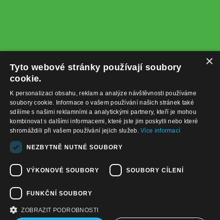
×
Tyto webové stránky používají soubory
cookie.
K personalizaci obsahu, reklam a analýze návštěvnosti používáme
soubory cookie. Informace o vašem používání našich stránek také
sdílíme s našimi reklamními a analytickými partnery, kteří je mohou
kombinovat s dalšími informacemi, které jste jim poskytli nebo které
shromáždili při vašem používání jejich služeb.
Více informací
+420732122225
NEZBYTNĚ NUTNÉ SOUBORY
obchod@baterie-nabijecka.cz
VÝKONOVÉ SOUBORY
SOUBORY CÍLENÍ
Navigace
FUNKČNÍ SOUBORY
Úvodní strana
Katalog zboží
ZOBRAZIT PODROBNOSTI
Nákupní košík