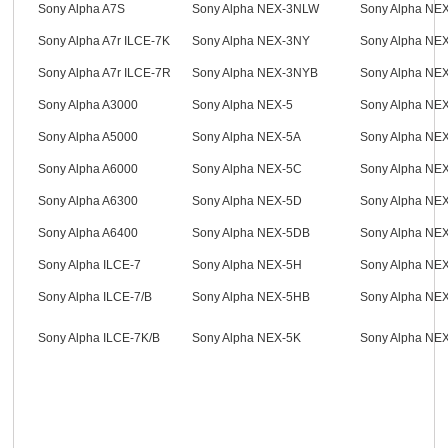
Sony Alpha A7S
Sony Alpha NEX-3NLW
Sony Alpha NE
Sony Alpha A7r ILCE-7K
Sony Alpha NEX-3NY
Sony Alpha NE
Sony Alpha A7r ILCE-7R
Sony Alpha NEX-3NYB
Sony Alpha NE
Sony Alpha A3000
Sony Alpha NEX-5
Sony Alpha NE
Sony Alpha A5000
Sony Alpha NEX-5A
Sony Alpha NE
Sony Alpha A6000
Sony Alpha NEX-5C
Sony Alpha NE
Sony Alpha A6300
Sony Alpha NEX-5D
Sony Alpha NE
Sony Alpha A6400
Sony Alpha NEX-5DB
Sony Alpha NE
Sony Alpha ILCE-7
Sony Alpha NEX-5H
Sony Alpha NE
Sony Alpha ILCE-7/B
Sony Alpha NEX-5HB
Sony Alpha NE
Sony Alpha ILCE-7K/B
Sony Alpha NEX-5K
Sony Alpha NE