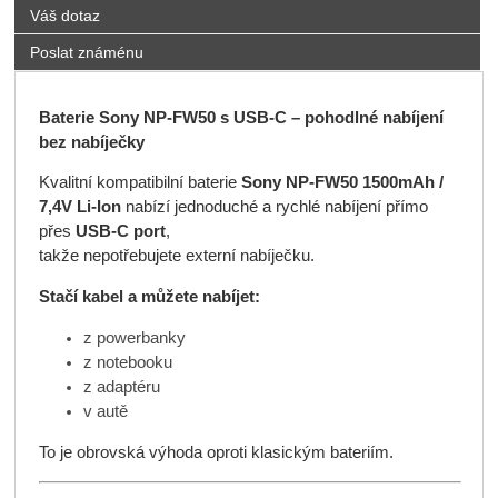
Váš dotaz
Poslat známénu
Baterie Sony NP-FW50 s USB-C – pohodlné nabíjení
bez nabíječky
Kvalitní kompatibilní baterie
Sony NP-FW50 1500mAh /
7,4V Li-Ion
nabízí jednoduché a rychlé nabíjení přímo
přes
USB-C port
,
takže nepotřebujete externí nabíječku.
Stačí kabel a můžete nabíjet:
z powerbanky
z notebooku
z adaptéru
v autě
To je obrovská výhoda oproti klasickým bateriím.