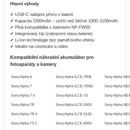
Hlavní výhody
✔ USB-C nabíjení přímo v baterii
✔ Kapacita 1500mAh – vyšší než běžné 1000–1100mAh
✔ Plná kompatibilita s bateriemi NP-FW50
✔ Integrovaný čip (zobrazení stavu baterie)
✔ Li-Ion technologie bez paměťového efektu
✔ Ideální na cestování a video
Kompatibilní náhradní akumulátor pro
fotoaparáty a kamery
Sony Alpha 6
Sony Alpha ILCE-7R/B
Sony Alpha NE
Sony Alpha 7
Sony Alpha ILCE-7RM2
Sony Alpha NE
Sony Alpha 7 II
Sony Alpha ILCE-7S
Sony Alpha NE
Sony Alpha 7R
Sony Alpha ILCE-5000
Sony Alpha NE
Sony Alpha 7R II
Sony Alpha ILCE-5100
Sony Alpha N
Sony Alpha 7S 2
Sony Alpha ILCE-6000
Sony Alpha NE