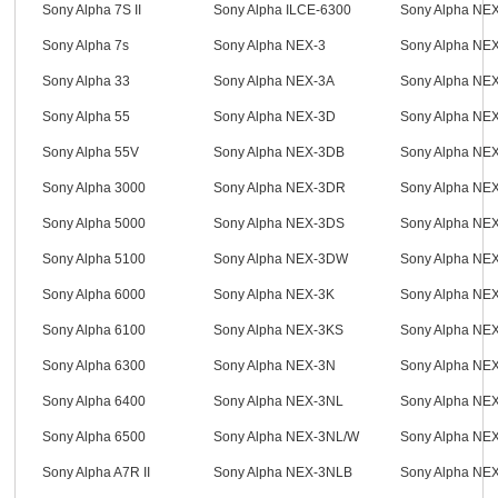
Sony Alpha 7S II
Sony Alpha ILCE-6300
Sony Alpha NE
Sony Alpha 7s
Sony Alpha NEX-3
Sony Alpha NE
Sony Alpha 33
Sony Alpha NEX-3A
Sony Alpha NE
Sony Alpha 55
Sony Alpha NEX-3D
Sony Alpha NE
Sony Alpha 55V
Sony Alpha NEX-3DB
Sony Alpha NE
Sony Alpha 3000
Sony Alpha NEX-3DR
Sony Alpha NE
Sony Alpha 5000
Sony Alpha NEX-3DS
Sony Alpha NE
Sony Alpha 5100
Sony Alpha NEX-3DW
Sony Alpha NE
Sony Alpha 6000
Sony Alpha NEX-3K
Sony Alpha N
Sony Alpha 6100
Sony Alpha NEX-3KS
Sony Alpha NE
Sony Alpha 6300
Sony Alpha NEX-3N
Sony Alpha NE
Sony Alpha 6400
Sony Alpha NEX-3NL
Sony Alpha NE
Sony Alpha 6500
Sony Alpha NEX-3NL/W
Sony Alpha NE
Sony Alpha A7R II
Sony Alpha NEX-3NLB
Sony Alpha NE