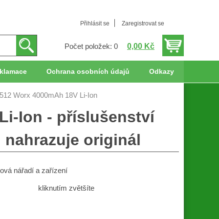
Přihlásit se
Zaregistrovat se
0,00 Kč
Počet položek: 0
klamace
Ochrana osobních údajů
Odkazy
512 Worx 4000mAh 18V Li-Ion
-Ion - příslušenství
 nahrazuje originál
ová nářadí a zařízení
kliknutím zvětšíte