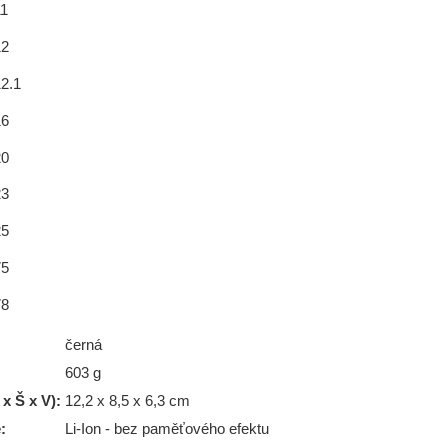
1
12
2.1
16
20
23
25
75
78
černá
603 g
x Š x V):
12,2 x 8,5 x 6,3 cm
:
Li-Ion - bez paměťového efektu