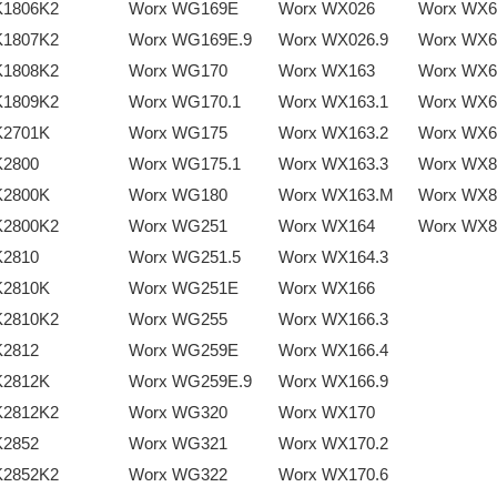
K1806K2
Worx WG169E
Worx WX026
Worx WX6
K1807K2
Worx WG169E.9
Worx WX026.9
Worx WX6
K1808K2
Worx WG170
Worx WX163
Worx WX6
K1809K2
Worx WG170.1
Worx WX163.1
Worx WX6
K2701K
Worx WG175
Worx WX163.2
Worx WX6
K2800
Worx WG175.1
Worx WX163.3
Worx WX8
K2800K
Worx WG180
Worx WX163.M
Worx WX8
K2800K2
Worx WG251
Worx WX164
Worx WX8
K2810
Worx WG251.5
Worx WX164.3
K2810K
Worx WG251E
Worx WX166
K2810K2
Worx WG255
Worx WX166.3
K2812
Worx WG259E
Worx WX166.4
K2812K
Worx WG259E.9
Worx WX166.9
K2812K2
Worx WG320
Worx WX170
K2852
Worx WG321
Worx WX170.2
K2852K2
Worx WG322
Worx WX170.6