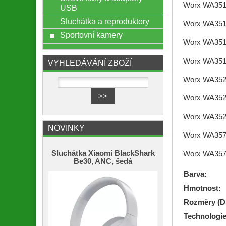
Worx WA351
USB
Sluchátka a reproduktory
Worx WA35
Sportovní kamery
Worx WA351
Worx WA35
VYHLEDÁVÁNÍ ZBOŽÍ
Worx WA35
Worx WA35
Worx WA35
NOVINKY
Worx WA35
Sluchátka Xiaomi BlackShark
Worx WA35
Be30, ANC, šedá
Barva:
Hmotnost:
Rozměry (D 
Technologie