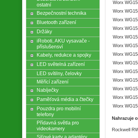
Worx WG15
ostatní
Worx WG15
Bezpečnostní technika
Worx WG15
Bluetooth zařízení
Worx WG15
Držáky
Worx WG15
iRoboti, AKU vysavače -
Worx WG15
příslušensví
Worx WG15
Kabely, redukce a spojky
Worx WG15
LED světelná zařízení
Worx WG15
LED svítilny, čelovky
Worx WG15
Měřící zařízení
Worx WG15
Nabíječky
Worx WG15
Paměťová média a čtečky
Worx WG15
Pouzdra pro mobilní
telefony
Nahrazuje or
Přídavná světla pro
videokamery
Rockwell R
Síťové karty a adaptéry