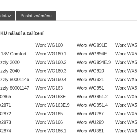
 dotaz
Poslat známénu
KU nářadí a zařízení
Worx WG160
Worx WG891E
Worx WX5
 18V Comfort
Worx WG160.1
Worx WG894E
Worx WX5
izzly 2020
Worx WG160.2
Worx WG894E.9
Worx WX5
izzly 2040
Worx WG160.3
Worx WG920
Worx WX5
izzly 80001146
Worx WG160.4
Worx WG921
Worx WX5
izzly 80001147
Worx WG163
Worx WG951
Worx WX5
D2865
Worx WG163E
Worx WG951.2
Worx WX5
D2871
Worx WG163E.9
Worx WG951.4
Worx WX5
D2872
Worx WG165
Worx WU287
Worx WX5
D2873
Worx WG166
Worx WU289
Worx WX5
D2874
Worx WG166.1
Worx WU381
Worx WX6