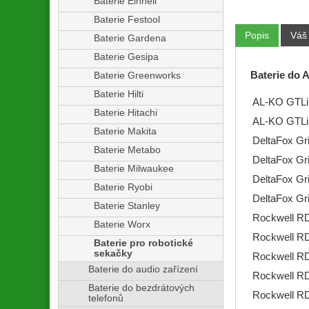
Baterie Einhell
Baterie Festool
Popis
Váš
Baterie Gardena
Baterie Gesipa
Baterie do A
Baterie Greenworks
Baterie Hilti
AL-KO GTLi
Baterie Hitachi
AL-KO GTLi
Baterie Makita
DeltaFox Gr
Baterie Metabo
DeltaFox Gr
Baterie Milwaukee
DeltaFox Gr
Baterie Ryobi
DeltaFox Gr
Baterie Stanley
Rockwell R
Baterie Worx
Rockwell R
Baterie pro robotické
sekačky
Rockwell R
Baterie do audio zařízení
Rockwell R
Baterie do bezdrátových
Rockwell R
telefonů