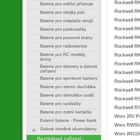
Rockwell R
Baterie pro měřící přístroje
Rockwell R
Baterie pro obojky psů
Rockwell R
Baterie pro ovladače strojů
Rockwell R
Baterie pro páskovačky
Rockwell R
Baterie pro posuvné brány
Baterie pro radiostanice
Rockwell R
Baterie pro RC modely,
Rockwell R
drony
Rockwell R
Baterie pro skenery a datová
zařízení
Rockwell R
Baterie pro sportovní kamery
Rockwell R
Baterie pro stereo sluchátka
Rockwell R
Baterie pro stimulátor svalů
Rockwell R
Baterie pro vysílačky
Rockwell R
Baterie pro zubní kartáčky
Worx 20V P
Externí baterie - Power bank
Worx RW91
Gelové olověné akumulátory
Worx WG15
Bezdrátová zařízení -