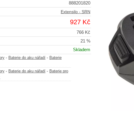
888201820
Extensilo - SRN
927 Kč
766 Kč
21 %
Skladem
-
-
ory
Baterie do aku nářadí
Baterie
-
-
ory
Baterie do aku nářadí
Baterie pro
y