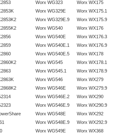
K2853
Worx WG323
Worx WX175
K2853K
Worx WG329E
Worx WX175.1
K2853K2
Worx WG329E.9
Worx WX175.9
K2855K2
Worx WG540
Worx WX176
K2856
Worx WG540E
Worx WX176.3
K2859
Worx WG540E.1
Worx WX176.9
K2860
Worx WG540E.5
Worx WX178
K2860K2
Worx WG545
Worx WX178.1
K2863
Worx WG545.1
Worx WX178.9
K2863K
Worx WG546
Worx WX279
K2868K2
Worx WG546E
Worx WX279.9
S2314
Worx WG546E.2
Worx WX290
S2323
Worx WG546E.9
Worx WX290.9
owerShare
Worx WG548E
Worx WX292
61
Worx WG548E.9
Worx WX292.9
0
Worx WG549E
Worx WX368