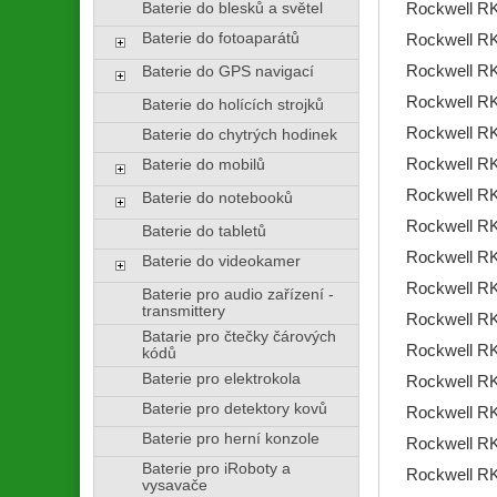
Baterie do blesků a světel
Rockwell R
Baterie do fotoaparátů
Rockwell R
Rockwell R
Baterie do GPS navigací
Rockwell R
Baterie do holících strojků
Rockwell R
Baterie do chytrých hodinek
Rockwell R
Baterie do mobilů
Rockwell R
Baterie do notebooků
Rockwell R
Baterie do tabletů
Rockwell R
Baterie do videokamer
Rockwell R
Baterie pro audio zařízení -
transmittery
Rockwell R
Batarie pro čtečky čárových
Rockwell R
kódů
Baterie pro elektrokola
Rockwell R
Baterie pro detektory kovů
Rockwell R
Baterie pro herní konzole
Rockwell R
Baterie pro iRoboty a
Rockwell R
vysavače