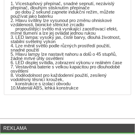
1. Vícestupňový přepínač, snadné sepnutí, nezávislý
přepínač, dlouhým stisknutím přepínače
po dobu 2 sekund zapnete indukční režim, můžete
používat jako baterku
2. Hlavu svítilny lze vysunout pro změnu ohniskové
vzdálenosti, bionické sférické zrcadlo
propouštějící světlo má vynikající zaostřovací efekt,
mírné tlumení a lze jej ovládat jednou rukou
3. LED lampa: vysoký jas, čisté barvy, dlouhá životnost,
stabilní světelný výkon
4. Lze měnit světlo podle různých prostředí použití,
snadné použití
5. Hlavu lampy lze nastavit nahoru a dolů o 45 stupňů,
žádné mrtvé úhly osvětlení
6. LED displej svítidla, zobrazení výkonu v reálném čase
7. Vestavěná baterie s velkou kapacitou pro dlouhodobé
osvětlení
8. Voděodolnost pro každodenní použití, zesílený
vodotěsný těsnicí kroužek,
konstrukce s izolací obvodu
10.Materiál ABS, lehká konstrukce
REKLAMA