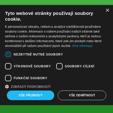
×
Tyto webové stránky používají soubory
cookie.
K personalizaci obsahu, reklam a analýze návštěvnosti používáme
soubory cookie. Informace o vašem používání našich stránek také
sdílíme s našimi reklamními a analytickými partnery, kteří je mohou
kombinovat s dalšími informacemi, které jste jim poskytli nebo které
shromáždili při vašem používání jejich služeb.
Více informací
+420732122225
NEZBYTNĚ NUTNÉ SOUBORY
obchod@baterie-nabijecka.cz
VÝKONOVÉ SOUBORY
SOUBORY CÍLENÍ
Navigace
FUNKČNÍ SOUBORY
Úvodní strana
Katalog zboží
ZOBRAZIT PODROBNOSTI
Nákupní košík
Obchodní podmínky
VŠE PŘIJMOUT
VŠE ODMÍTNOUT
Kontaktní informace
Odstoupení od smlouvy
Copyright ©
,
provozováno na
www.baterie-nabijecka.cz