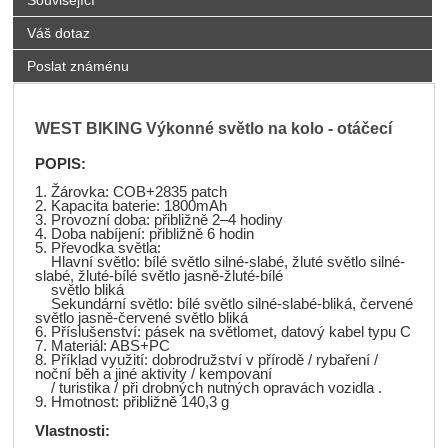
Související
Váš dotaz
Poslat známénu
WEST BIKING Výkonné světlo na kolo - otáčecí
POPIS:
1. Žárovka: COB+2835 patch
2. Kapacita baterie: 1800mAh
3. Provozní doba: přibližně 2–4 hodiny
4. Doba nabíjení: přibližně 6 hodin
5. Převodka světla:
Hlavní světlo: bílé světlo silné-slabé, žluté světlo silné-
slabé, žluté-bílé světlo jasně-žluté-bílé
světlo bliká
Sekundární světlo: bílé světlo silné-slabé-bliká, červené
světlo jasně-červené světlo bliká
6. Příslušenství: pásek na světlomet, datový kabel typu C
7. Materiál: ABS+PC
8. Příklad využití: dobrodružství v přírodě / rybaření /
noční běh a jiné aktivity / kempovaní
/ turistika / při drobných nutných opravách vozidla .
9. Hmotnost: přibližně 140,3 g
Vlastnosti: