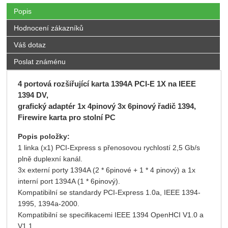
Popis
Hodnocení zákazníků
Váš dotaz
Poslat známénu
4 portová rozšiřující karta 1394A PCI-E 1X na IEEE
1394 DV,
grafický adaptér 1x 4pinový 3x 6pinový řadič 1394,
Firewire karta pro stolní PC
Popis položky:
1 linka (x1) PCI-Express s přenosovou rychlostí 2,5 Gb/s
plně duplexní kanál.
3x externí porty 1394A (2 * 6pinové + 1 * 4 pinový) a 1x
interní port 1394A (1 * 6pinový).
Kompatibilní se standardy PCI-Express 1.0a, IEEE 1394-
1995, 1394a-2000.
Kompatibilní se specifikacemi IEEE 1394 OpenHCI V1.0 a
V1.1.