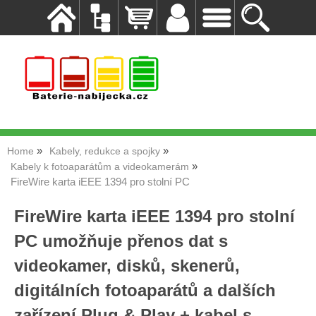
Home
Kabely, redukce a spojky
Kabely k fotoaparátům a videokamerám
FireWire karta iEEE 1394 pro stolní PC
FireWire karta iEEE 1394 pro stolní
PC umožňuje přenos dat s
videokamer, disků, skenerů,
digitálních fotoaparátů a dalších
zařízení Plug & Play + kabel s