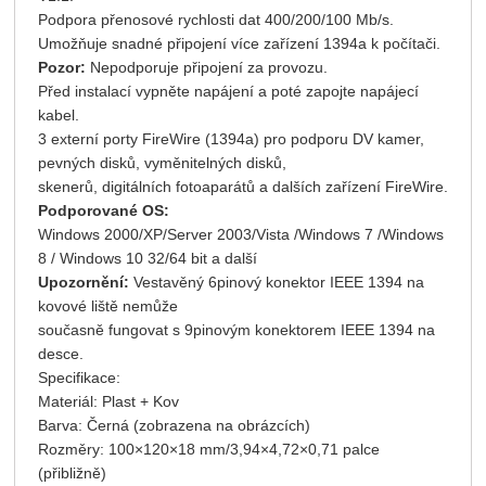
Podpora přenosové rychlosti dat 400/200/100 Mb/s.
Umožňuje snadné připojení více zařízení 1394a k počítači.
Pozor:
Nepodporuje připojení za provozu.
Před instalací vypněte napájení a poté zapojte napájecí
kabel.
3 externí porty FireWire (1394a) pro podporu DV kamer,
pevných disků, vyměnitelných disků,
skenerů, digitálních fotoaparátů a dalších zařízení FireWire.
Podporované OS:
Windows 2000/XP/Server 2003/Vista /Windows 7 /Windows
8 / Windows 10 32/64 bit a další
Upozornění:
Vestavěný 6pinový konektor IEEE 1394 na
kovové liště nemůže
současně fungovat s 9pinovým konektorem IEEE 1394 na
desce.
Specifikace:
Materiál: Plast + Kov
Barva: Černá (zobrazena na obrázcích)
Rozměry: 100×120×18 mm/3,94×4,72×0,71 palce
(přibližně)