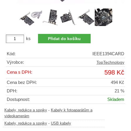
ks
Kód:
IEEE1394CARD
Výrobce:
TopTechnology
598 Kč
Cena s DPH:
Cena bez DPH:
494 Kč
DPH:
21 %
Dostupnost:
Skladem
-
Kabely, redukce a spojky
Kabely k fotoaparátům a
videokamerám
-
Kabely, redukce a spojky
USB kabely