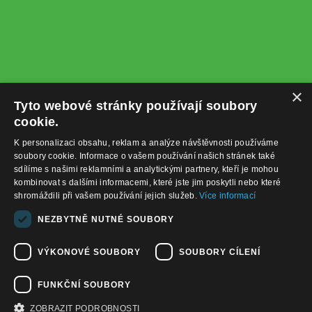
×
Tyto webové stránky používají soubory
cookie.
K personalizaci obsahu, reklam a analýze návštěvnosti používáme
soubory cookie. Informace o vašem používání našich stránek také
sdílíme s našimi reklamními a analytickými partnery, kteří je mohou
kombinovat s dalšími informacemi, které jste jim poskytli nebo které
shromáždili při vašem používání jejich služeb.
Více informací
+420732122225
NEZBYTNĚ NUTNÉ SOUBORY
obchod@baterie-nabijecka.cz
VÝKONOVÉ SOUBORY
SOUBORY CÍLENÍ
Navigace
FUNKČNÍ SOUBORY
Úvodní strana
Katalog zboží
ZOBRAZIT PODROBNOSTI
Nákupní košík