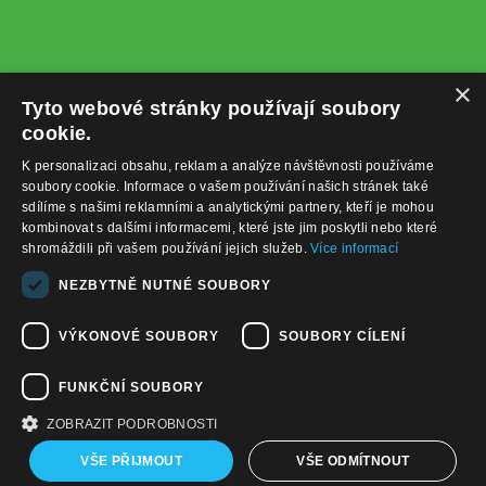
×
Tyto webové stránky používají soubory
cookie.
K personalizaci obsahu, reklam a analýze návštěvnosti používáme
soubory cookie. Informace o vašem používání našich stránek také
sdílíme s našimi reklamními a analytickými partnery, kteří je mohou
kombinovat s dalšími informacemi, které jste jim poskytli nebo které
shromáždili při vašem používání jejich služeb.
Více informací
+420732122225
NEZBYTNĚ NUTNÉ SOUBORY
obchod@baterie-nabijecka.cz
VÝKONOVÉ SOUBORY
SOUBORY CÍLENÍ
Navigace
FUNKČNÍ SOUBORY
Úvodní strana
Katalog zboží
ZOBRAZIT PODROBNOSTI
Nákupní košík
Obchodní podmínky
VŠE PŘIJMOUT
VŠE ODMÍTNOUT
Kontaktní informace
Odstoupení od smlouvy