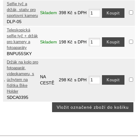
Selfie tyč a
držák, stativ pro
Skladem
398
Kč
s DPH
sportovní kameru
DLP-05
Teleskopická
selfie tyč + držák
pro kamery a
Skladem
198
Kč
s DPH
fotoaparáty
BNPU55SKY
Držák na kolo pro
fotoaparát,
videokameru, s
NA
úchytem na
298
Kč
s DPH
CESTĚ
řídítka Bike
Holder
SDCA0395