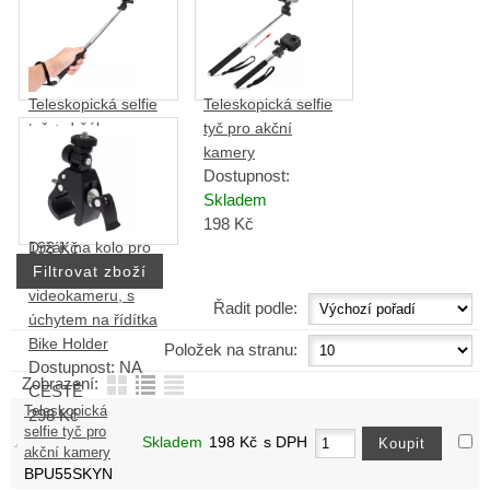
Teleskopická selfie
Teleskopická selfie
tyč + držák pro
tyč pro akční
kamery a
kamery
Dostupnost:
fotoaparáty
Dostupnost:
Skladem
Skladem
198
Kč
198
Kč
Držák na kolo pro
fotoaparát,
videokameru, s
Řadit podle:
úchytem na řídítka
Bike Holder
Položek na stranu:
Dostupnost:
NA
Zobrazení:
CESTĚ
Teleskopická
298
Kč
selfie tyč pro
Skladem
198
Kč
s DPH
akční kamery
BPU55SKYN