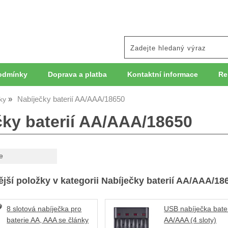
odmínky
Doprava a platba
Kontaktní informace
Re
Nabíječky baterií AA/AAA/18650
ky
čky baterií AA/AAA/18650
e
jší položky v kategorii Nabíječky baterií AA/AAA/18
8 slotová nabíječka pro
USB nabíječka bater
baterie AA, AAA se články
AA/AAA (4 sloty)