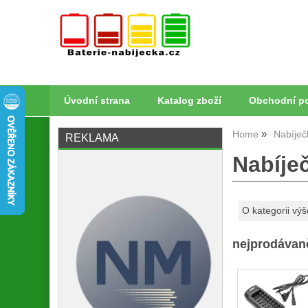
Úvodní strana
Katalog zboží
Obchodní p
Home
Nabíječ
REKLAMA
Nabíje
O kategorii výš
nejprodávaně