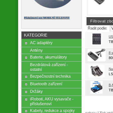
Příslušenství pro MOBILNÍ TELEFONY
Řadit podle:
KATEGORIE
US
T
AC adaptéry
Antény
8 
Baterie, akumulátory
8
Bezdrátová zařízení -
ostatní
Na
L
Bezpečnostní technika
Bluetooth zařízení
B-
T
Držáky
iRoboti, AKU vysavače -
příslušensví
Kabely, redukce a spojky