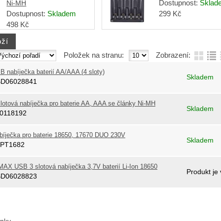
Dostupnost:
Sklad
Ni-MH
Dostupnost:
Skladem
299
Kč
498
Kč
Položek na stranu:
Zobrazení:
B nabíječka baterií AA/AAA (4 sloty)
Skladem
BD06028841
slotová nabíječka pro baterie AA, AAA se články Ni-MH
Skladem
00118192
bíječka pro baterie 18650, 17670 DUO 230V
Skladem
SPT1682
MAX USB 3 slotová nabíječka 3,7V baterií Li-Ion 18650
Produkt je
BD06028823