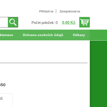
Přihlásit se
Zaregistrovat se
0,00 Kč
Počet položek: 0
klamace
Ochrana osobních údajů
Odkazy
650
ií