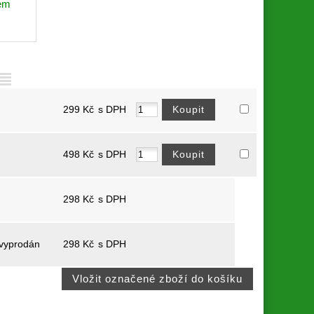
em
299
Kč
s DPH
498
Kč
s DPH
298
Kč
s DPH
 vyprodán
298
Kč
s DPH