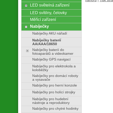
|
nahoru
Tisk str
LED světelná zařízení
LED svítilny, čelovky
Měřící zařízení
Nabíječky
Nabíječky AKU nářadí
Nabíječky baterií
AA/AAA/18650
Nabíječky baterií do
fotoaparátů a videokamer
Nabíječky GPS navigací
Nabíječky pro elektrokola a
koloběžky
Nabíječky pro domácí roboty
a vysavače
Nabíječky pro herní konzole
Nabíječky pro holící strojky
Nabíječky pro hudební
nástroje a reproduktory
Nabíječky pro chytré hodinky