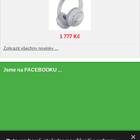
1 777 Kč
Zobrazit všechny novinky ...
Jsme na FACEBOOKU ...
×