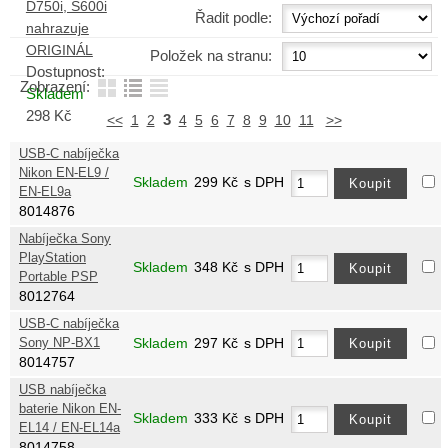
D750i, S600i
Řadit podle:
nahrazuje
ORIGINÁL
Položek na stranu:
Dostupnost:
Zobrazení:
Skladem
298
Kč
3
<<
1
2
4
5
6
7
8
9
10
11
>>
USB-C nabíječka
Nikon EN-EL9 /
Skladem
299
Kč
s DPH
EN-EL9a
8014876
Nabíječka Sony
PlayStation
Skladem
348
Kč
s DPH
Portable PSP
8012764
USB-C nabíječka
Sony NP-BX1
Skladem
297
Kč
s DPH
8014757
USB nabíječka
baterie Nikon EN-
Skladem
333
Kč
s DPH
EL14 / EN-EL14a
8014758