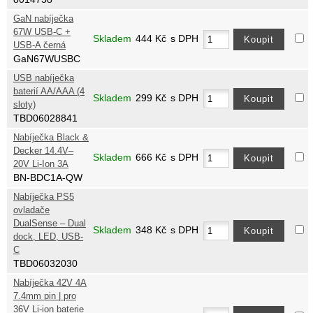
GaN nabíječka
67W USB-C +
Skladem
444
Kč
s DPH
USB-A černá
GaN67WUSBC
USB nabíječka
baterií AA/AAA (4
Skladem
299
Kč
s DPH
sloty)
TBD06028841
Nabíječka Black &
Decker 14.4V–
Skladem
666
Kč
s DPH
20V Li-Ion 3A
BN-BDC1A-QW
Nabíječka PS5
ovladače
DualSense – Dual
Skladem
348
Kč
s DPH
dock, LED, USB-
C
TBD06032030
Nabíječka 42V 4A
7.4mm pin | pro
36V Li-ion baterie