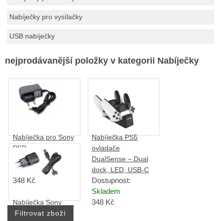
Nabíječky pro vysílačky
USB nabíječky
nejprodávanější položky v kategorii Nabíječky
Nabíječka pro Sony
Nabíječka PS5
PSP
ovladače
Dostupnost:
DualSense – Dual
Skladem
dock, LED, USB-C
348
Kč
Dostupnost:
Skladem
348
Kč
Nabíječka Sony
Ericsson K750i,