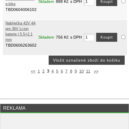
Skladem
888
Kč
s DPH
e-bike
TBD0604006102
Nabíječka 42V 4A
pro 36V Li-ion
baterie | 5.5×2.1
Skladem
756
Kč
s DPH
mm
TBD0606263602
3
<<
1
2
4
5
6
7
8
9
10
11
>>
REKLAMA