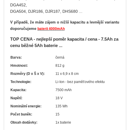
DGA452,
DGA504, DJR186, DJR187, DHS680 ...
V případě, že máte zájem o nižší kapacitu a levnější variantu
doporučujeme
baterii 4000mAh
TOP CENA - n
ejlepší poměr kapacita / cena -
7.5Ah za
cenu běžné 5Ah baterie ...
Barva:
černá
Hmotnost:
812 g
Rozměry (D x Š x V):
11 x 6,9 x 8 cm
Technologie:
Li-Ion - bez paměťového efektu
Kapacita:
7500 mAh
Napětí:
18 V
Nominální energie:
135 Wh
Počet buněk:
15
Obsah dodávky:
1x baterie