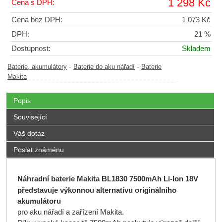
1 298 Kč
Cena s DPH:
Cena bez DPH:
1 073 Kč
DPH:
21 %
Dostupnost:
Skladem
-
-
Baterie, akumulátory
Baterie do aku nářadí
Baterie
Makita
Popis
Související
Váš dotaz
Poslat známénu
Náhradní baterie Makita BL1830 7500mAh Li-Ion 18V
představuje výkonnou alternativu originálního
akumulátoru
pro aku nářadí a zařízení Makita.