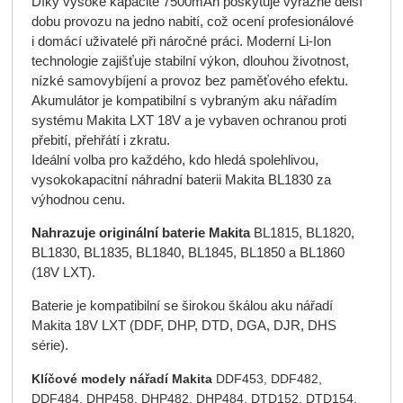
Díky vysoké kapacitě 7500mAh poskytuje výrazně delší
dobu provozu na jedno nabití, což ocení profesionálové
i domácí uživatelé při náročné práci. Moderní Li-Ion
technologie zajišťuje stabilní výkon, dlouhou životnost,
nízké samovybíjení a provoz bez paměťového efektu.
Akumulátor je kompatibilní s vybraným aku nářadím
systému Makita LXT 18V a je vybaven ochranou proti
přebití, přehřátí i zkratu.
Ideální volba pro každého, kdo hledá spolehlivou,
vysokokapacitní náhradní baterii Makita BL1830 za
výhodnou cenu.
Nahrazuje originální baterie
Makita
BL1815, BL1820,
BL1830, BL1835, BL1840, BL1845, BL1850 a BL1860
(18V LXT).
Baterie je kompatibilní se širokou škálou aku nářadí
Makita 18V LXT (DDF, DHP, DTD, DGA, DJR, DHS
série).
Klíčové modely nářadí Makita
DDF453, DDF482,
DDF484, DHP458, DHP482, DHP484, DTD152, DTD154,