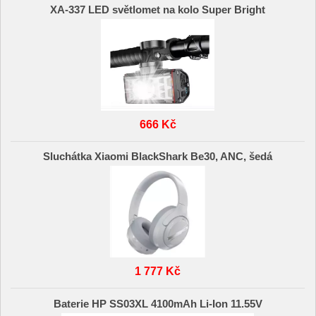
XA-337 LED světlomet na kolo Super Bright
666 Kč
Sluchátka Xiaomi BlackShark Be30, ANC, šedá
1 777 Kč
Baterie HP SS03XL 4100mAh Li-Ion 11.55V