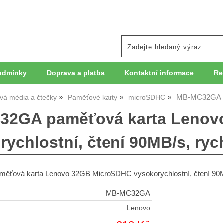
odmínky
Doprava a platba
Kontaktní informace
Re
MB-MC32GA p
á média a čtečky
Paměťové karty
microSDHC
32GA paměťová karta Lenov
rychlostní, čtení 90MB/s, ryc
ťová karta Lenovo 32GB MicroSDHC vysokorychlostní, čtení 90MB
MB-MC32GA
Lenovo