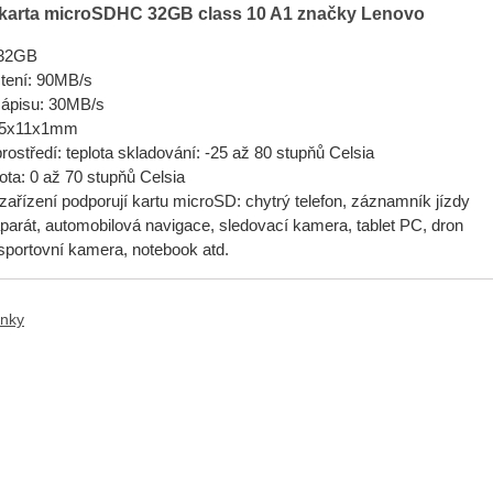
arta microSDHC 32GB class 10 A1 zna
čky Lenovo
 32GB
čtení: 90MB/s
zápisu: 30MB/s
 15x11x1mm
rostředí: teplota skladování: -25 až 80 stupňů Celsia
ota: 0 až 70 stupňů Celsia
 zařízení podporují kartu microSD: chytrý telefon, záznamník jízdy
oaparát, automobilová navigace, sledovací kamera, tablet PC, dron
 sportovní kamera, notebook atd.
ánky