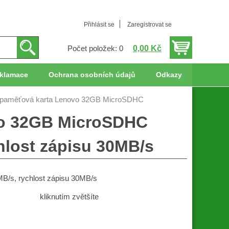
Přihlásit se
Zaregistrovat se
0,00 Kč
Počet položek: 0
klamace
Ochrana osobních údajů
Odkazy
aměťová karta Lenovo 32GB MicroSDHC
o 32GB MicroSDHC
hlost zápisu 30MB/s
/s, rychlost zápisu 30MB/s
kliknutím zvětšíte