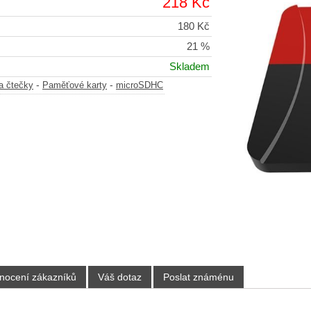
218 Kč
180 Kč
21 %
Skladem
-
-
a čtečky
Paměťové karty
microSDHC
nocení zákazníků
Váš dotaz
Poslat známénu