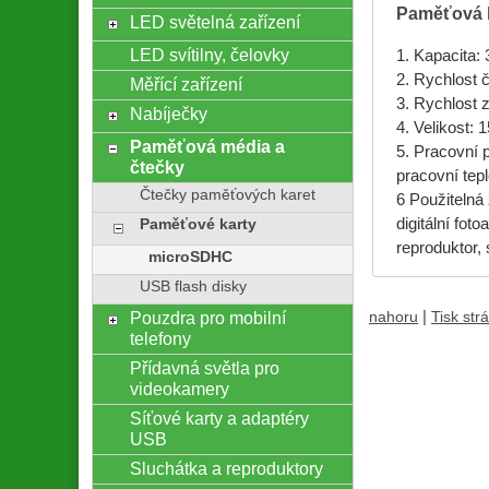
Paměťová k
LED světelná zařízení
LED svítilny, čelovky
1. Kapacita:
2. Rychlost 
Měřící zařízení
3. Rychlost 
Nabíječky
4. Velikost:
Paměťová média a
5. Pracovní p
čtečky
pracovní tepl
Čtečky paměťových karet
6 Použitelná
digitální fot
Paměťové karty
reproduktor,
microSDHC
USB flash disky
Pouzdra pro mobilní
|
nahoru
Tisk str
telefony
Přídavná světla pro
videokamery
Síťové karty a adaptéry
USB
Sluchátka a reproduktory