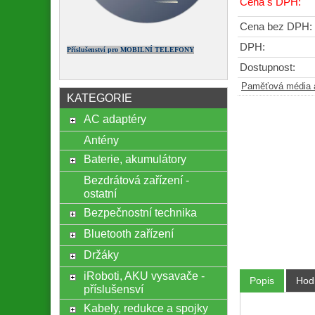
Cena s DPH:
Cena bez DPH:
DPH:
Příslušenství pro MOBILNÍ TELEFONY
Dostupnost:
Paměťová média 
KATEGORIE
AC adaptéry
Antény
Baterie, akumulátory
Bezdrátová zařízení -
ostatní
Bezpečnostní technika
Bluetooth zařízení
Držáky
iRoboti, AKU vysavače -
Popis
Hod
příslušensví
Kabely, redukce a spojky