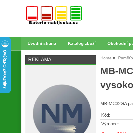
Úvodní strana
Katalog zboží
Obchodní p
Home
Paměťov
REKLAMA
MB-MC
vysoko
MB-MC32GA pamě
Kód:
Výrobce: