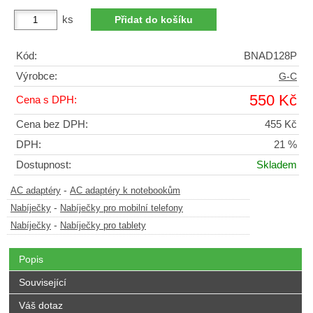
ks
Kód:
BNAD128P
Výrobce:
G-C
550 Kč
Cena s DPH:
Cena bez DPH:
455 Kč
DPH:
21 %
Dostupnost:
Skladem
-
AC adaptéry
AC adaptéry k notebookům
-
Nabíječky
Nabíječky pro mobilní telefony
-
Nabíječky
Nabíječky pro tablety
Popis
Související
Váš dotaz