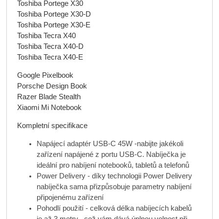
Toshiba Portege X30
Toshiba Portege X30-D
Toshiba Portege X30-E
Toshiba Tecra X40
Toshiba Tecra X40-D
Toshiba Tecra X40-E
Google Pixelbook
Porsche Design Book
Razer Blade Stealth
Xiaomi Mi Notebook
Kompletní specifikace
Napájecí adaptér USB-C 45W -nabijte jakékoli
zařízení napájené z portu USB-C. Nabíječka je
ideální pro nabíjení notebooků, tabletů a telefonů
Power Delivery - díky technologii Power Delivery
nabíječka sama přizpůsobuje parametry nabíjení
připojenému zařízení
Pohodlí použití - celková délka nabíjecích kabelů
je až 3 metry , což vám dává úplnou volnost při