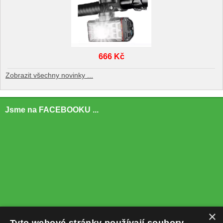
666 Kč
Zobrazit všechny novinky ...
Jsme na FACEBOOKU ...
×