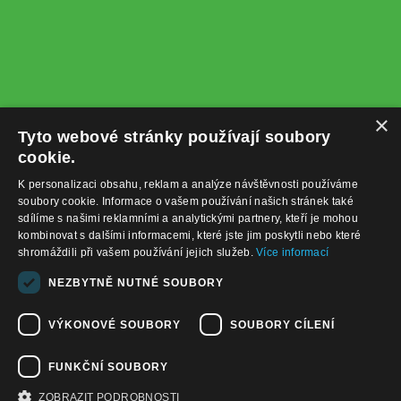
×
Tyto webové stránky používají soubory
cookie.
K personalizaci obsahu, reklam a analýze návštěvnosti používáme
soubory cookie. Informace o vašem používání našich stránek také
sdílíme s našimi reklamními a analytickými partnery, kteří je mohou
kombinovat s dalšími informacemi, které jste jim poskytli nebo které
shromáždili při vašem používání jejich služeb.
Více informací
+420732122225
NEZBYTNĚ NUTNÉ SOUBORY
obchod@baterie-nabijecka.cz
VÝKONOVÉ SOUBORY
SOUBORY CÍLENÍ
Navigace
FUNKČNÍ SOUBORY
Úvodní strana
Katalog zboží
ZOBRAZIT PODROBNOSTI