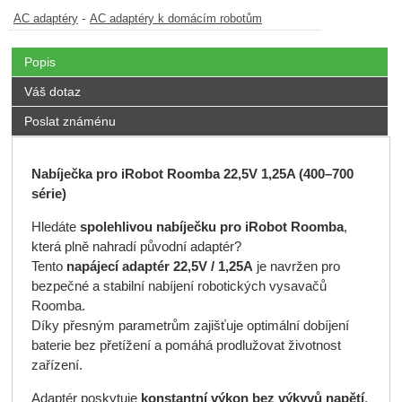
-
AC adaptéry
AC adaptéry k domácím robotům
Popis
Váš dotaz
Poslat známénu
Nabíječka pro iRobot Roomba 22,5V 1,25A (400–700
série)
Hledáte
spolehlivou nabíječku pro iRobot Roomba
,
která plně nahradí původní adaptér?
Tento
napájecí adaptér 22,5V / 1,25A
je navržen pro
bezpečné a stabilní nabíjení robotických vysavačů
Roomba.
Díky přesným parametrům zajišťuje optimální dobíjení
baterie bez přetížení a pomáhá prodlužovat životnost
zařízení.
Adaptér poskytuje
konstantní výkon bez výkyvů napětí
,