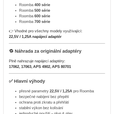
Roomba
400 série
Roomba
500 série
Roomba
600 série
Roomba
700 série
👉 Vhodné pro všechny modely využívající:
22,5V / 1,25A napájecí adaptér
🔁 Náhrada za originální adaptéry
Plně nahrazuje napájecí adaptéry:
17062, 17063, APS 4902, APS 80701
✅ Hlavní výhody
přesné parametry
22,5V / 1,25A
pro Roomba
bezpečné nabíjení bez přepětí
ochrana proti zkratu a přehřátí
stabilní výkon bez kolísání
jednoduché použití – plug & play