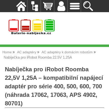
Home
AC adaptéry
AC adaptéry k domácím robotům
Nabíječka pro iRobot Roomba 22.5V 1.25A
Nabíječka pro iRobot Roomba
22,5V 1,25A – kompatibilní napájecí
adaptér pro série 400, 500, 600, 700
(náhrada 17062, 17063, APS 4902,
80701)