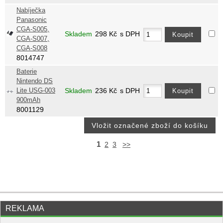
Nabíječka
Panasonic
CGA-S005,
Skladem
298
Kč
s DPH
CGA-S007,
CGA-S008
8014747
Baterie
Nintendo DS
Lite USG-003
Skladem
236
Kč
s DPH
900mAh
8001129
1
2
3
>>
REKLAMA