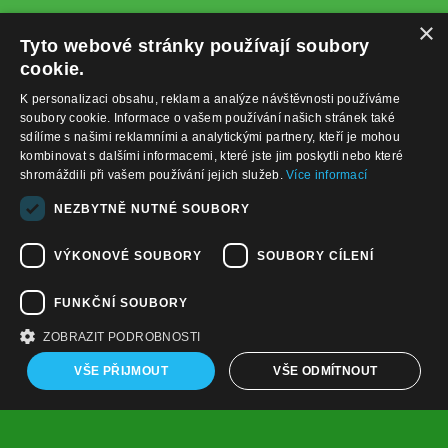
×
Tyto webové stránky používají soubory
cookie.
K personalizaci obsahu, reklam a analýze návštěvnosti používáme
soubory cookie. Informace o vašem používání našich stránek také
sdílíme s našimi reklamními a analytickými partnery, kteří je mohou
kombinovat s dalšími informacemi, které jste jim poskytli nebo které
shromáždili při vašem používání jejich služeb.
Více informací
+420732122225
NEZBYTNĚ NUTNÉ SOUBORY
obchod@baterie-nabijecka.cz
VÝKONOVÉ SOUBORY
SOUBORY CÍLENÍ
Navigace
FUNKČNÍ SOUBORY
Úvodní strana
Katalog zboží
ZOBRAZIT PODROBNOSTI
Nákupní košík
Obchodní podmínky
VŠE PŘIJMOUT
VŠE ODMÍTNOUT
Kontaktní informace
Odstoupení od smlouvy
Copyright ©
,
provozováno na
www.baterie-nabijecka.cz
systému
a
Shop5.cz
tvorba e-shopu
pronájem e-shopu