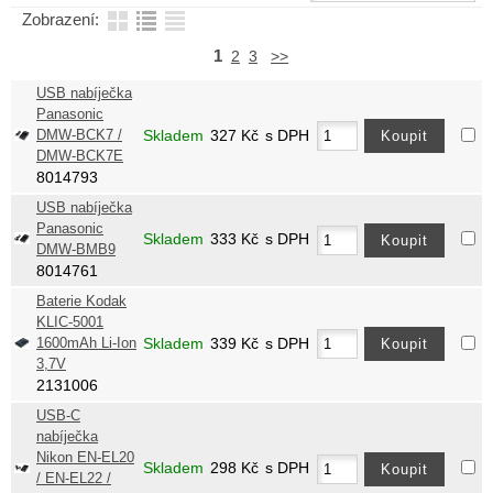
Zobrazení:
1
2
3
>>
USB nabíječka
Panasonic
DMW-BCK7 /
Skladem
327
Kč
s DPH
DMW-BCK7E
8014793
USB nabíječka
Panasonic
Skladem
333
Kč
s DPH
DMW-BMB9
8014761
Baterie Kodak
KLIC-5001
1600mAh Li-Ion
Skladem
339
Kč
s DPH
3,7V
2131006
USB-C
nabíječka
Nikon EN-EL20
Skladem
298
Kč
s DPH
/ EN-EL22 /