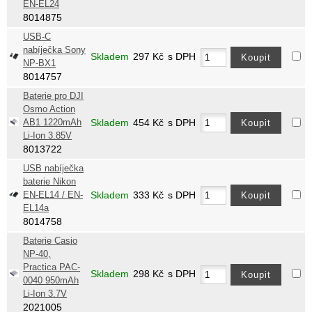
EN-EL24
8014875
USB-C
nabíječka Sony
Skladem
297
Kč
s DPH
NP-BX1
8014757
Baterie pro DJI
Osmo Action
AB1 1220mAh
Skladem
454
Kč
s DPH
Li-Ion 3.85V
8013722
USB nabíječka
baterie Nikon
EN-EL14 / EN-
Skladem
333
Kč
s DPH
EL14a
8014758
Baterie Casio
NP-40,
Practica PAC-
Skladem
298
Kč
s DPH
0040 950mAh
Li-Ion 3.7V
2021005