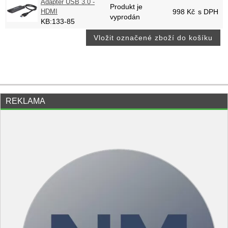
Adaptér USB 3.0 -
Produkt je
HDMI
998
Kč
s DPH
vyprodán
KB:133-85
REKLAMA