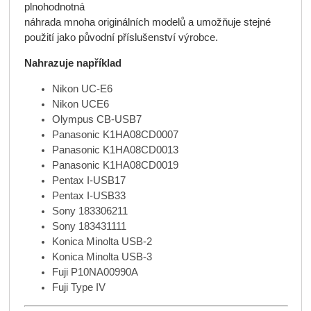
plnohodnotná
náhrada mnoha originálních modelů a umožňuje stejné
použití jako původní příslušenství výrobce.
Nahrazuje například
Nikon UC-E6
Nikon UCE6
Olympus CB-USB7
Panasonic K1HA08CD0007
Panasonic K1HA08CD0013
Panasonic K1HA08CD0019
Pentax I-USB17
Pentax I-USB33
Sony 183306211
Sony 183431111
Konica Minolta USB-2
Konica Minolta USB-3
Fuji P10NA00990A
Fuji Type IV