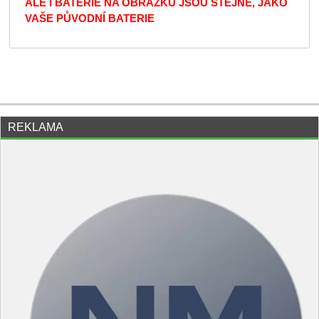
ALE I BATERIE NA OBRÁZKU JSOU STEJNÉ, JAKO
VAŠE PŮVODNÍ BATERIE
REKLAMA