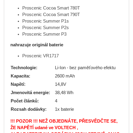
Proscenic Cocoa Smart 780T
Proscenic Cocoa Smart 790T
Proscenic Summer P1s
Proscenic Summer P2s
Proscenic Summer P3
nahrazuje originál baterie
Proscenic VR1717
Technologie:
Li-Ion - bez paměťového efektu
Kapacita:
2600 mAh
Napětí:
14,8V
Jmenovitá energie:
38,48 Wh
Počet článků:
4
Rozsah dodávky:
1x baterie
!!! POZOR !!! NEŽ OBJEDNÁTE, PŘESVĚDČTE SE,
ŽE NAPĚTÍ udané ve VOLTECH ,