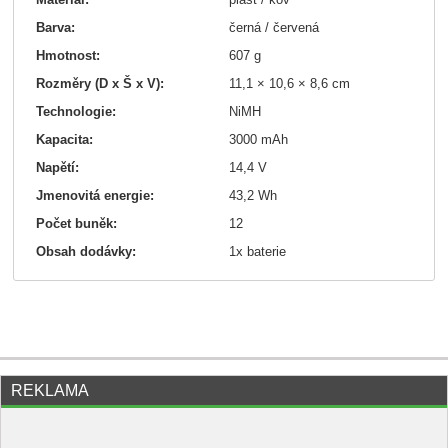
Barva:
černá / červená
Hmotnost:
607 g
Rozměry (D x Š x V):
11,1 × 10,6 × 8,6 cm
Technologie:
NiMH
Kapacita:
3000 mAh
Napětí:
14,4 V
Jmenovitá energie:
43,2 Wh
Počet buněk:
12
Obsah dodávky:
1x baterie
REKLAMA