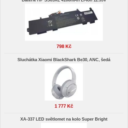
Baterie HP SS03XL 4100mAh Li-Ion 11.55V
798 Kč
Sluchátka Xiaomi BlackShark Be30, ANC, šedá
1 777 Kč
XA-337 LED světlomet na kolo Super Bright