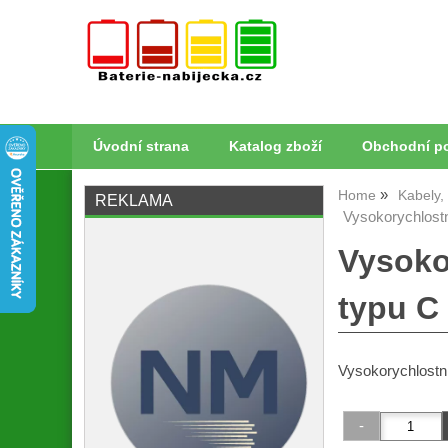
Úvodní strana
Katalog zboží
Obchodní p
Home
Kabely,
REKLAMA
Vysokorychlostn
Vysoko
typu C
Vysokorychlostní