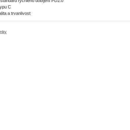
 standard rychlého dobíjení PD2.0
typu C
lita a trvanlivost
ánky