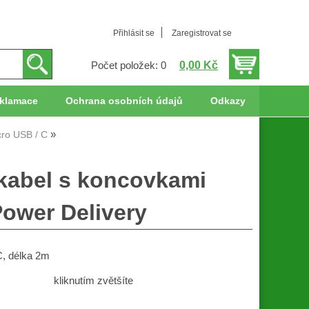
Přihlásit se
Zaregistrovat se
0,00 Kč
Počet položek: 0
klamace
Ochrana osobních údajů
Odkazy
cro USB / C
 kabel s koncovkami
Power Delivery
C, délka 2m
kliknutím zvětšíte