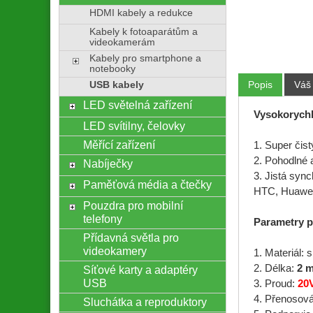
HDMI kabely a redukce
Kabely k fotoaparátům a
videokamerám
Kabely pro smartphone a
notebooky
Popis
Váš
USB kabely
LED světelná zařízení
Vysokorychl
LED svítilny, čelovky
Měřící zařízení
1. Super čis
2. Pohodlné a
Nabíječky
3. Jistá syn
Paměťová média a čtečky
HTC, Huawei,
Pouzdra pro mobilní
telefony
Parametry 
Přídavná světla pro
videokamery
1. Materiál: 
2. Délka:
2 
Síťové karty a adaptéry
USB
3. Proud:
20
4. Přenosov
Sluchátka a reproduktory