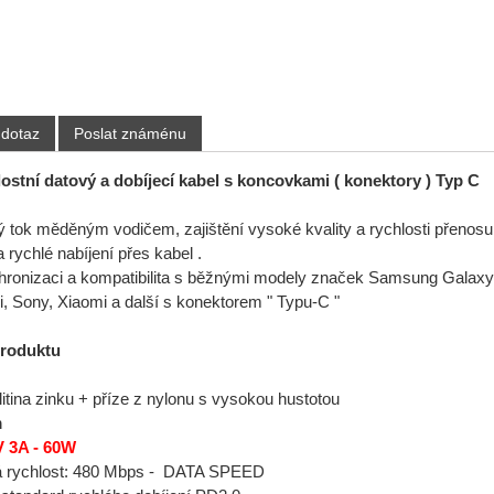
 dotaz
Poslat známénu
ostní datový a dobíjecí kabel s koncovkami ( konektory ) Typ C
tý tok měděným vodičem, zajištění vysoké kvality a rychlosti přenosu
 rychlé nabíjení přes kabel .
chronizaci a kompatibilita s běžnými modely značek Samsung Galaxy
 Sony, Xiaomi a další s konektorem " Typu-C "
produktu
slitina zinku + příze z nylonu s vysokou hustotou
m
V 3A - 60W
á rychlost: 480 Mbps - DATA SPEED