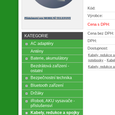
Kód:
Výrobce:
Příslušenství pro MOBILNÍ TELEFONY
Cena s DPH:
Cena bez DPH:
KATEGORIE
DPH:
AC adaptéry
Dostupnost:
Antény
Kabely, redukce a
Baterie, akumulátory
-
notebooky
Kabel
Bezdrátová zařízení -
Kabely, redukce a
ostatní
Bezpečnostní technika
Bluetooth zařízení
Držáky
iRoboti, AKU vysavače -
příslušensví
Kabely, redukce a spojky