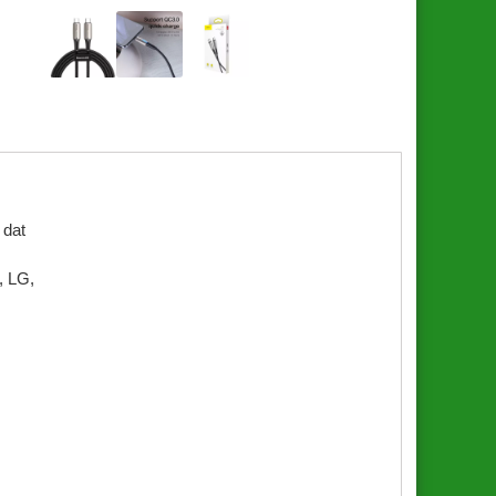
 dat
, LG,