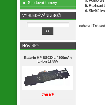
5. Podporuje
Sportovní kamery
5. Rozhraní 
6. Skvělá kva
VYHLEDÁVÁNÍ ZBOŽÍ
|
nahoru
Tisk str
NOVINKY
Baterie HP SS03XL 4100mAh
Li-Ion 11.55V
798 Kč