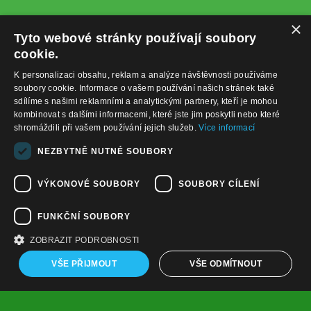
×
Tyto webové stránky používají soubory
cookie.
K personalizaci obsahu, reklam a analýze návštěvnosti používáme
soubory cookie. Informace o vašem používání našich stránek také
sdílíme s našimi reklamními a analytickými partnery, kteří je mohou
kombinovat s dalšími informacemi, které jste jim poskytli nebo které
shromáždili při vašem používání jejich služeb.
Více informací
+420732122225
NEZBYTNĚ NUTNÉ SOUBORY
obchod@baterie-nabijecka.cz
VÝKONOVÉ SOUBORY
SOUBORY CÍLENÍ
Navigace
FUNKČNÍ SOUBORY
Úvodní strana
Katalog zboží
ZOBRAZIT PODROBNOSTI
Nákupní košík
Obchodní podmínky
VŠE PŘIJMOUT
VŠE ODMÍTNOUT
Kontaktní informace
Odstoupení od smlouvy
Copyright ©
,
provozováno na
www.baterie-nabijecka.cz