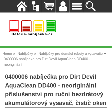
Home
Nabíječky
Nabíječky pro domácí roboty a vysavače
0400006 nabíječka pro Dirt Devil AquaClean DD400 -
neoriginální
0400006 nabíječka pro Dirt Devil
AquaClean DD400 - neoriginální
příslušenství pro ruční bezdrátový
akumulátorový vysavač, čistič oken