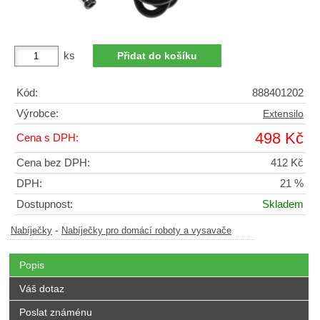
ks
Kód:
888401202
Výrobce:
Extensilo
498 Kč
Cena s DPH:
Cena bez DPH:
412 Kč
DPH:
21 %
Dostupnost:
Skladem
-
Nabíječky
Nabíječky pro domácí roboty a vysavače
Popis
Váš dotaz
Poslat známénu