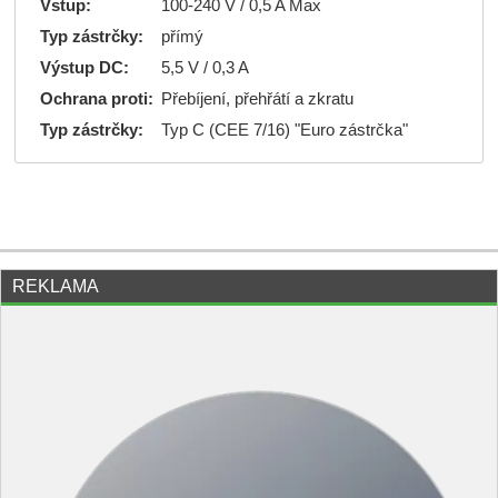
Vstup:
100-240 V / 0,5 A Max
Typ zástrčky:
přímý
Výstup DC:
5,5 V / 0,3 A
Ochrana proti:
Přebíjení, přehřátí a zkratu
Typ zástrčky:
Typ C (CEE 7/16) "Euro zástrčka"
REKLAMA