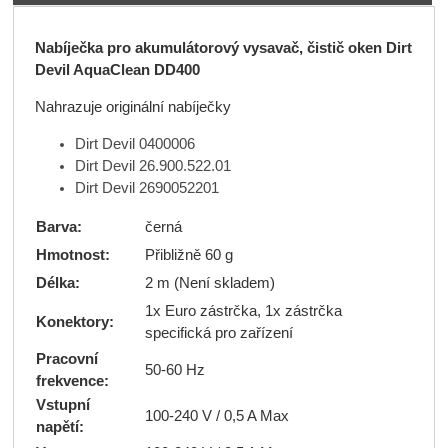
Nabíječka pro akumulátorový vysavač, čistič oken Dirt
Devil AquaClean DD400
Nahrazuje originální nabíječky
Dirt Devil 0400006
Dirt Devil 26.900.522.01
Dirt Devil 2690052201
Barva:
černá
Hmotnost:
Přibližně 60 g
Délka:
2 m (Není skladem)
1x Euro zástrčka, 1x zástrčka
Konektory:
specifická pro zařízení
Pracovní
50-60 Hz
frekvence:
Vstupní
100-240 V / 0,5 A Max
napětí: