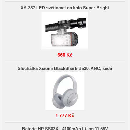
XA-337 LED světlomet na kolo Super Bright
666 Kč
Sluchátka Xiaomi BlackShark Be30, ANC, šedá
1 777 Kč
Baterie HP SS03XL 4100mAh Li-Ion 11.55V