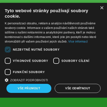
×
Tyto webové stránky používají soubory
cookie.
K personalizaci obsahu, reklam a analýze návštěvnosti používáme
soubory cookie. Informace o vašem používání našich stránek také
sdílíme s našimi reklamními a analytickými partnery, kteří je mohou
kombinovat s dalšími informacemi, které jste jim poskytli nebo které
shromáždili při vašem používání jejich služeb.
Více informací
+420732122225
NEZBYTNĚ NUTNÉ SOUBORY
obchod@baterie-nabijecka.cz
VÝKONOVÉ SOUBORY
SOUBORY CÍLENÍ
Navigace
FUNKČNÍ SOUBORY
Úvodní strana
Katalog zboží
ZOBRAZIT PODROBNOSTI
Nákupní košík
Obchodní podmínky
VŠE PŘIJMOUT
VŠE ODMÍTNOUT
Kontaktní informace
Odstoupení od smlouvy
Copyright ©
,
provozováno na
www.baterie-nabijecka.cz
systému
a
Shop5.cz
tvorba e-shopu
pronájem e-shopu