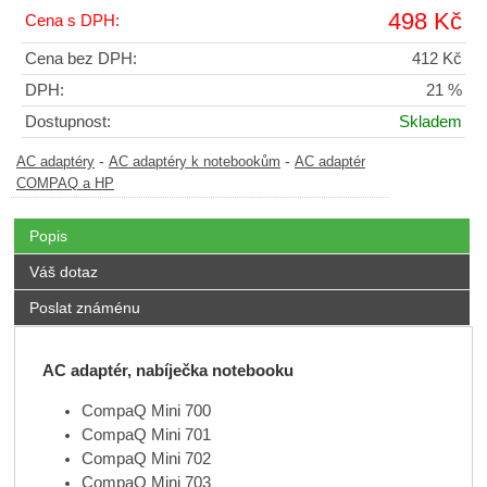
498 Kč
Cena s DPH:
Cena bez DPH:
412 Kč
DPH:
21 %
Dostupnost:
Skladem
-
-
AC adaptéry
AC adaptéry k notebookům
AC adaptér
COMPAQ a HP
Popis
Váš dotaz
Poslat známénu
AC adaptér, nabíječka notebooku
CompaQ Mini 700
CompaQ Mini 701
CompaQ Mini 702
CompaQ Mini 703