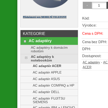
Příslušenství pro MOBILNÍ TELEFONY
Kód:
Výrobce:
KATEGORIE
Cena s DPH:
AC adaptéry
Cena bez DPH:
AC adaptéry k domácím
DPH:
robotům
Dostupnost:
AC adaptéry k
notebookům
-
AC adaptéry
AC 
AC adaptér ACER
ACER
AC adaptér APPLE
AC adaptér ASUS
AC adaptér COMPAQ a HP
AC adaptér DELL
AC adaptér FUJITSU
SIEMENS
AC adaptér IBM a LENOVO