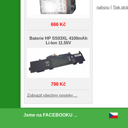
|
nahoru
Tisk str
666 Kč
Baterie HP SS03XL 4100mAh
Li-Ion 11.55V
798 Kč
Zobrazit všechny novinky ...
Jsme na FACEBOOKU ...