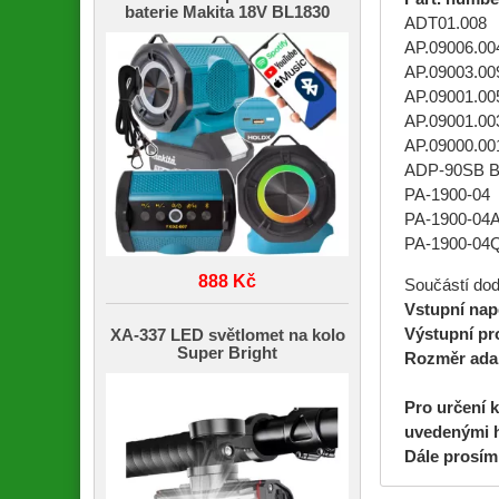
baterie Makita 18V BL1830
ADT01.008
AP.09006.00
AP.09003.00
AP.09001.00
AP.09001.00
AP.09000.00
ADP-90SB 
PA-1900-04
PA-1900-04
PA-1900-04
888 Kč
Součástí dodá
Vstupní nap
Výstupní pr
XA-337 LED světlomet na kolo
Super Bright
Rozměr adap
Pro určení 
uvedenými 
Dále prosím