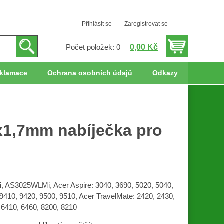
Přihlásit se
Zaregistrovat se
0,00 Kč
Počet položek: 0
klamace
Ochrana osobních údajů
Odkazy
5x1,7mm nabíječka pro
 AS3025WLMi, Acer Aspire: 3040, 3690, 5020, 5040,
 9410, 9420, 9500, 9510, Acer TravelMate: 2420, 2430,
 6410, 6460, 8200, 8210