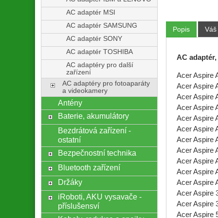
AC adaptér MSI
AC adaptér SAMSUNG
Popis
Váš
AC adaptér SONY
AC adaptér TOSHIBA
AC adaptér,
AC adaptéry pro další
zařízení
Acer Aspire
AC adaptéry pro fotoaparáty
Acer Aspire
a videokamery
Acer Aspire
Antény
Acer Aspire
Baterie, akumulátory
Acer Aspir
Acer Aspire
Bezdrátová zařízení -
ostatní
Acer Aspire
Acer Aspir
Bezpečnostní technika
Acer Aspire
Bluetooth zařízení
Acer Aspir
Držáky
Acer Aspire
Acer Aspire 
iRoboti, AKU vysavače -
Acer Aspire 
příslušensví
Acer Aspire 