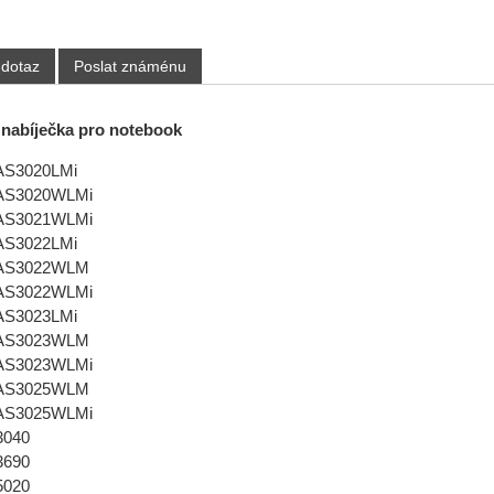
 dotaz
Poslat známénu
 nabíječka pro notebook
 AS3020LMi
 AS3020WLMi
 AS3021WLMi
 AS3022LMi
e AS3022WLM
 AS3022WLMi
 AS3023LMi
e AS3023WLM
 AS3023WLMi
e AS3025WLM
 AS3025WLMi
3040
3690
5020