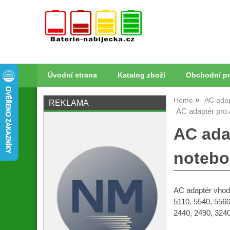
Úvodní strana
Katalog zboží
Obchodní p
Home
AC ada
REKLAMA
AC adaptér pro 
AC ada
noteb
AC adaptér vhod
5110, 5540, 5560
2440, 2490, 3240