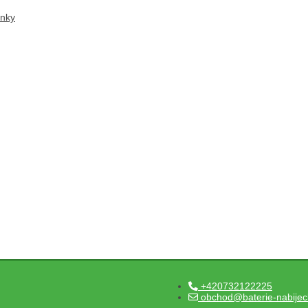
ánky
+420732122225
obchod@baterie-nabijec