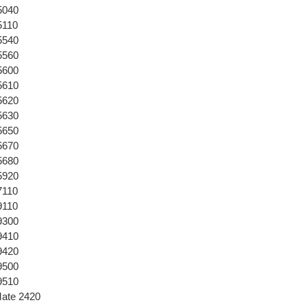
5040
5110
5540
5560
5600
5610
5620
5630
5650
5670
5680
5920
7110
9110
9300
9410
9420
9500
9510
Mate 2420