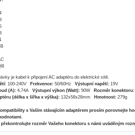
4
9
5
3
1
BB
AC
QB
vky je kabel k připojení AC adaptéru do elektrické sítě.
ětí:
100-240V
Frekvence:
50/60Hz
Výstupní napětí:
19V
oud (A):
4,74A
Výstupní výkon (Watt):
90W
Rozměr konektoru
téru (délka x šířka x výška):
132x58x28mm
Hmotnost:
279g
kompatibility s Vaším stávajícím adaptérem prosím porovnejte h
hodnotami.
 překontrolujte rozměr Vašeho konektoru s námi uváděným roz