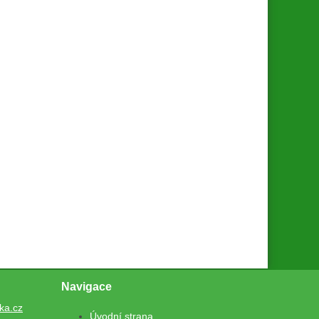
Navigace
ka.cz
Úvodní strana