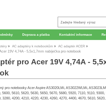
odmínky
Doprava a platba
Kontaktní informace
Re
ptéry
AC adaptéry k notebookům
AC adaptér ACER
Acer 19V 4,74A - 5,5x1,7mm nabíječka pro notebook
ptér pro Acer 19V 4,74A - 5,
ook
ný pro notebooky Acer Aspire AS3020LMi, AS3022WLMi, AS3023LMi,
, 5600, 5610, 5620, 5630, 5650, 5670, 5680, 5920, 7110, 9110, 9300,
, 3280, 4200, 4210, 4220, 4230, 4260, 4270, 4400, 4670, 5610, 5620,