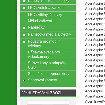
Kabely, redukce a spojky
Acer Aspire 
LED světelná zařízení
Acer Aspire 
Acer Aspire 
LED svítilny, čelovky
Acer Aspire 
Měřící zařízení
Acer Aspire 
Nabíječky
Acer Aspire 
Paměťová média a čtečky
Acer Aspire 
Acer Aspire 
Pouzdra pro mobilní
Acer Aspire 
telefony
Acer Aspire 
Přídavná světla pro
Acer Aspire 
videokamery
Acer Aspire 
Síťové karty a adaptéry
Acer Aspire 
USB
Acer Aspire 
Sluchátka a reproduktory
Acer Aspire 
Sportovní kamery
Acer Aspire 
Acer Aspire 
Acer Aspire 
VYHLEDÁVÁNÍ ZBOŽÍ
Acer Aspire 
Acer Travel