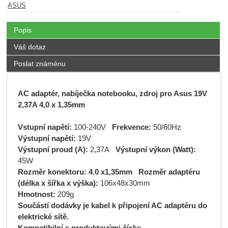
ASUS
Popis
Váš dotaz
Poslat známénu
AC adaptér, nabíječka notebooku, zdroj pro Asus 19V
2,37A 4,0 x 1,35mm
Vstupní napětí:
100-240V
Frekvence:
50/60Hz
Výstupní napětí:
19V
Výstupní proud (A):
2,37A
Výstupní výkon (Watt):
45W
Rozměr konektoru: 4
,
0 x1,35mm
Rozměr adaptéru
(délka x šířka x výška):
106x48x30mm
Hmotnost:
209g
Součástí dodávky je kabel k připojení AC adaptéru do
elektrické sítě.
Kompatibilní s produktovými čísly: