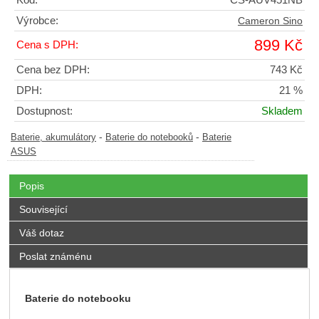
Kód:
CS-AUV451NB
Výrobce:
Cameron Sino
899 Kč
Cena s DPH:
Cena bez DPH:
743 Kč
DPH:
21 %
Dostupnost:
Skladem
-
-
Baterie, akumulátory
Baterie do notebooků
Baterie
ASUS
Popis
Související
Váš dotaz
Poslat známénu
Baterie do notebooku