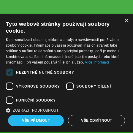
×
Tyto webové stránky používají soubory
cookie.
K personalizaci obsahu, reklam a analýze návštěvnosti používáme
soubory cookie. Informace o vašem používání našich stránek také
sdílíme s našimi reklamními a analytickými partnery, kteří je mohou
kombinovat s dalšími informacemi, které jste jim poskytli nebo které
shromáždili při vašem používání jejich služeb.
Více informací
+420732122225
NEZBYTNĚ NUTNÉ SOUBORY
obchod@baterie-nabijecka.cz
VÝKONOVÉ SOUBORY
SOUBORY CÍLENÍ
Navigace
FUNKČNÍ SOUBORY
Úvodní strana
Katalog zboží
ZOBRAZIT PODROBNOSTI
Nákupní košík
Obchodní podmínky
VŠE PŘIJMOUT
VŠE ODMÍTNOUT
Kontaktní informace
Odstoupení od smlouvy