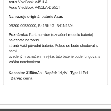
Asus VivoBook V451LA
Asus VivoBook V451LA-DS51T
Nahrazuje originál baterie Asus
0B200-00530000, B41BK4G, B41N1304
Poznámka:
Part. number (označení modelu baterie)
naleznete na zadní
straně Vaší původní baterie. Pokud se bude shodovat s
námi
uvedeným označením výše, tato baterie bude fungovat s
Vaším notebookem.
Kapacita: 3150
mAh
Napětí:
14,4V
Typ:
Li-Pol
Barva:
černá