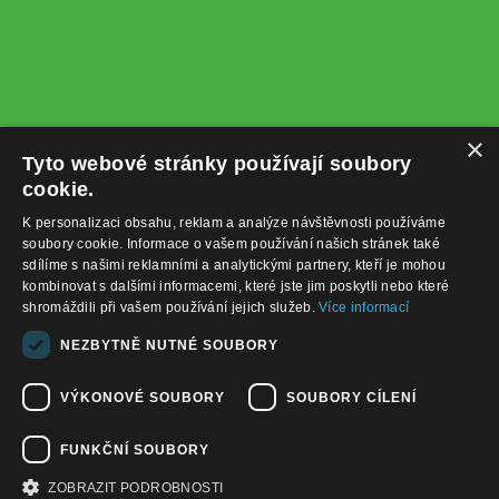
×
Tyto webové stránky používají soubory
cookie.
K personalizaci obsahu, reklam a analýze návštěvnosti používáme
soubory cookie. Informace o vašem používání našich stránek také
sdílíme s našimi reklamními a analytickými partnery, kteří je mohou
kombinovat s dalšími informacemi, které jste jim poskytli nebo které
shromáždili při vašem používání jejich služeb.
Více informací
+420732122225
NEZBYTNĚ NUTNÉ SOUBORY
obchod@baterie-nabijecka.cz
VÝKONOVÉ SOUBORY
SOUBORY CÍLENÍ
Navigace
FUNKČNÍ SOUBORY
Úvodní strana
Katalog zboží
ZOBRAZIT PODROBNOSTI
Nákupní košík