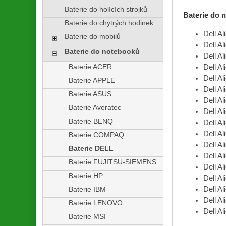
Baterie do holících strojků
Baterie do
Baterie do chytrých hodinek
Dell A
Baterie do mobilů
Dell A
Baterie do notebooků
Dell A
Baterie ACER
Dell A
Dell A
Baterie APPLE
Dell A
Baterie ASUS
Dell A
Baterie Averatec
Dell A
Baterie BENQ
Dell A
Dell A
Baterie COMPAQ
Dell A
Baterie DELL
Dell A
Baterie FUJITSU-SIEMENS
Dell A
Baterie HP
Dell A
Dell A
Baterie IBM
Dell A
Baterie LENOVO
Dell A
Baterie MSI