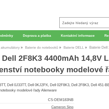
odmínky
Doprava a platba
Kontaktní informace
Re
Baterie Dell
, akumulátory
Baterie do notebooků
Baterie DELL
e Dell 2F8K3 4400mAh 14,8V Li
šenství notebooky modelové ř
3TT, Dell 0J33TT, Dell 0KJ2PX, Dell 02F8K3, Dell 2F8K3, Dell 451-
o notebooky modelové řady Alienware
CS-DEM183NB
Cameron Sino