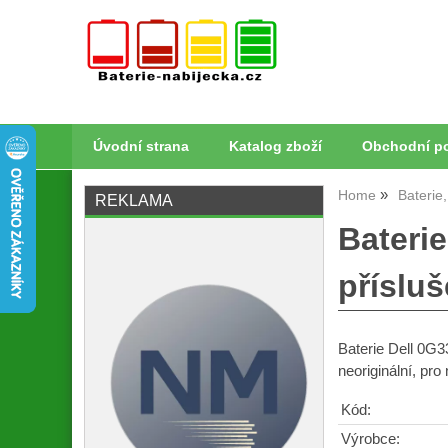
Úvodní strana
Katalog zboží
Obchodní p
Home
Baterie
REKLAMA
Bateri
příslu
Baterie Dell 0G3
neoriginální, pr
Kód:
Výrobce: