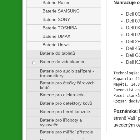
Nahrazuje o
Baterie Razer
Baterie SAMSUNG
Dell 
Baterie SONY
Dell 0
Dell 
Baterie TOSHIBA
Dell 0
Baterie UMAX
Dell 2
Baterie Uniwill
Dell 
Baterie do tabletů
Dell G
Baterie do videokamer
Dell K
Baterie pro audio zařízení -
Technologie:
transmittery
Kapacita: 44
Batarie pro čtečky čárových
Napětí: 14,8V
kódů
Jmenovitá en
Baterie pro elektrokola
Počet článků
Rozsah dodáv
Baterie pro detektory kovů
Poznámka:
P
Baterie pro herní konzole
straně Vaší 
Baterie pro iRoboty a
vysavače
uvedeným oz
Baterie pro měřící přístroje