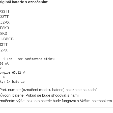
riginál baterie s označením:
0G33TT
J33TT
0KJ2PX
2F8K3
F8K3
451-BBCB
33TT
J2PX
 Li-Ion - bez paměťového efektu

00 mAh



ergie: 65,12 Wh

: 6

ky: 1x baterie
art. number (označení modelu baterie) naleznete na zadní
původní baterie. Pokud se bude shodovat s námi
načením výše, pak tato baterie bude fungovat s Vaším notebookem.