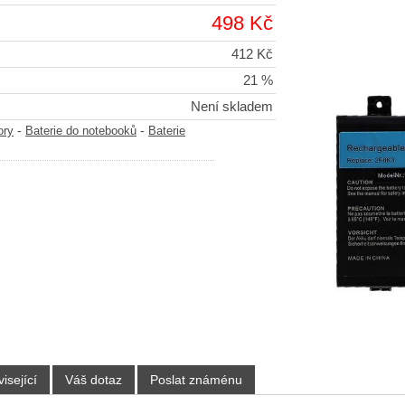
498 Kč
412 Kč
21 %
Není skladem
-
-
ory
Baterie do notebooků
Baterie
isející
Váš dotaz
Poslat známénu