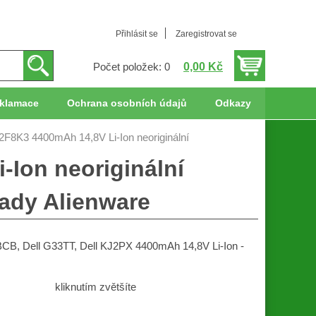
Přihlásit se
Zaregistrovat se
0,00 Kč
Počet položek: 0
klamace
Ochrana osobních údajů
Odkazy
 2F8K3 4400mAh 14,8V Li-Ion neoriginální
-Ion neoriginální
ady Alienware
BBCB, Dell G33TT, Dell KJ2PX 4400mAh 14,8V Li-Ion -
kliknutím zvětšíte