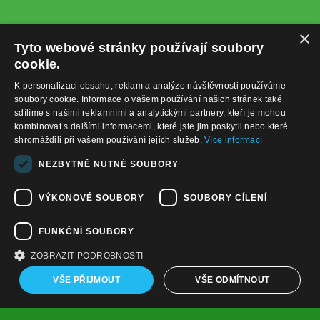
×
Tyto webové stránky používají soubory
cookie.
K personalizaci obsahu, reklam a analýze návštěvnosti používáme
soubory cookie. Informace o vašem používání našich stránek také
sdílíme s našimi reklamními a analytickými partnery, kteří je mohou
kombinovat s dalšími informacemi, které jste jim poskytli nebo které
shromáždili při vašem používání jejich služeb.
Více informací
+420732122225
NEZBYTNĚ NUTNÉ SOUBORY
obchod@baterie-nabijecka.cz
VÝKONOVÉ SOUBORY
SOUBORY CÍLENÍ
Navigace
FUNKČNÍ SOUBORY
Úvodní strana
Katalog zboží
ZOBRAZIT PODROBNOSTI
Nákupní košík
Obchodní podmínky
VŠE PŘIJMOUT
VŠE ODMÍTNOUT
Kontaktní informace
Odstoupení od smlouvy