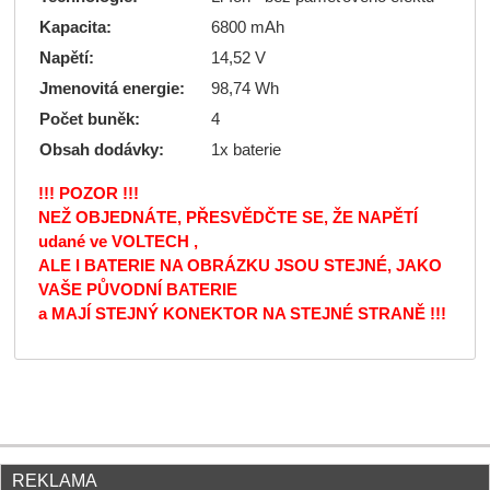
Kapacita:
6800 mAh
Napětí:
14,52 V
Jmenovitá energie:
98,74 Wh
Počet buněk:
4
Obsah dodávky:
1x baterie
!!! POZOR !!!
NEŽ OBJEDNÁTE, PŘESVĚDČTE SE, ŽE NAPĚTÍ
udané ve VOLTECH ,
ALE I BATERIE NA OBRÁZKU JSOU STEJNÉ, JAKO
VAŠE PŮVODNÍ BATERIE
a MAJÍ STEJNÝ KONEKTOR NA STEJNÉ STRANĚ !!!
REKLAMA