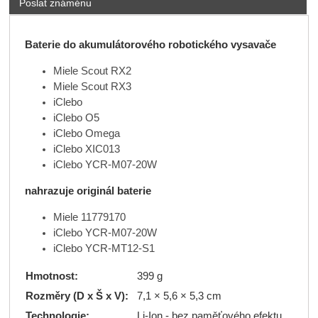
Poslat známénu
Baterie do akumulátorového robotického vysavače
Miele Scout RX2
Miele Scout RX3
iClebo
iClebo O5
iClebo Omega
iClebo XIC013
iClebo YCR-M07-20W
nahrazuje originál baterie
Miele 11779170
iClebo YCR-M07-20W
iClebo YCR-MT12-S1
Hmotnost:
399 g
Rozměry (D x Š x V):
7,1 × 5,6 × 5,3 cm
Technologie:
Li-Ion - bez paměťového efektu