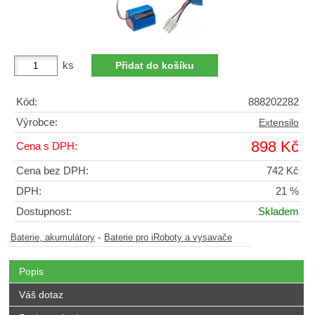
ks
Kód:
888202282
Výrobce:
Extensilo
898 Kč
Cena s DPH:
Cena bez DPH:
742 Kč
DPH:
21 %
Dostupnost:
Skladem
-
Baterie, akumulátory
Baterie pro iRoboty a vysavače
Popis
Váš dotaz