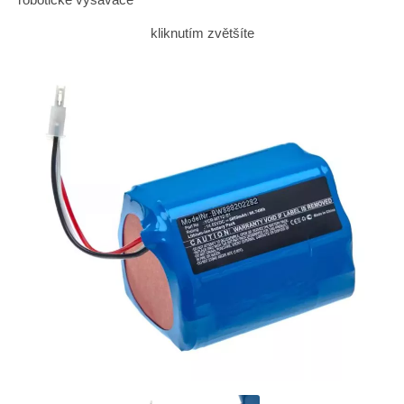
kliknutím zvětšíte