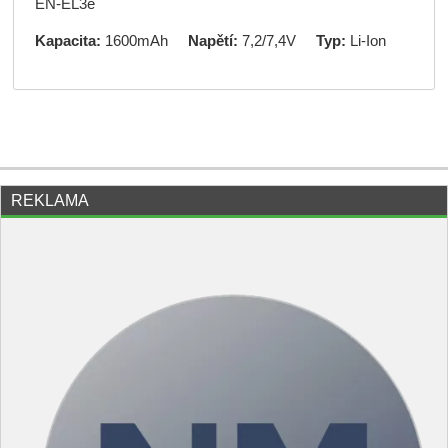
EN-EL3e
Kapacita:
1600mAh
Napětí:
7,2/7,4V
Typ:
Li-Ion
REKLAMA