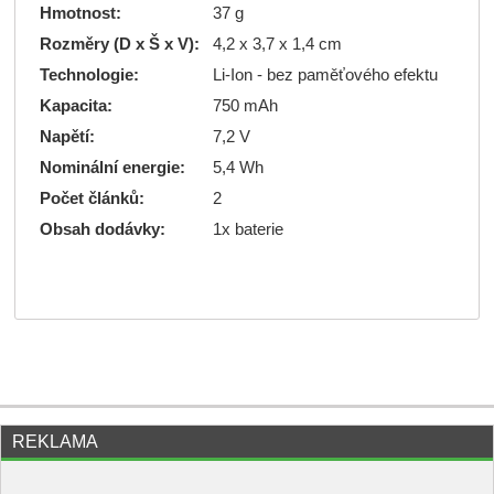
Hmotnost:
37 g
Rozměry (D x Š x V):
4,2 x 3,7 x 1,4 cm
Technologie:
Li-Ion - bez paměťového efektu
Kapacita:
750 mAh
Napětí:
7,2 V
Nominální energie:
5,4 Wh
Počet článků:
2
Obsah dodávky:
1x baterie
REKLAMA