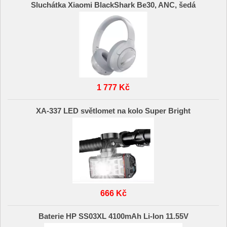
Sluchátka Xiaomi BlackShark Be30, ANC, šedá
1 777 Kč
XA-337 LED světlomet na kolo Super Bright
666 Kč
Baterie HP SS03XL 4100mAh Li-Ion 11.55V